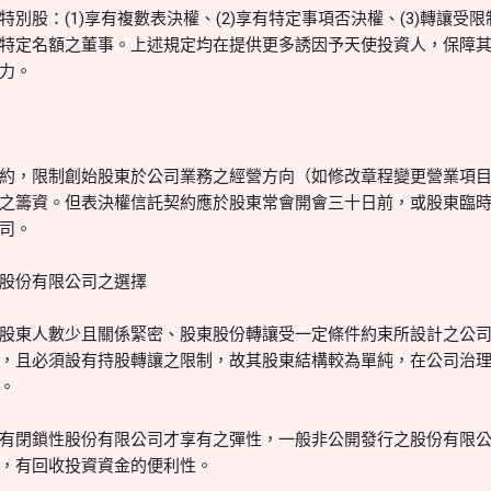
別股：(1)享有複數表決權、(2)享有特定事項否決權、(3)轉讓受限
特定名額之董事。上述規定均在提供更多誘因予天使投資人，保障
力。
約，限制創始股東於公司業務之經營方向（如修改章程變更營業項
之籌資。但表決權信託契約應於股東常會開會三十日前，或股東臨
司。
股份有限公司之選擇
股東人數少且關係緊密、股東股份轉讓受一定條件約束所設計之公
，且必須設有持股轉讓之限制，故其股東結構較為單純，在公司治
。
有閉鎖性股份有限公司才享有之彈性，一般非公開發行之股份有限
，有回收投資資金的便利性。