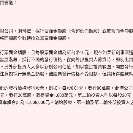
資管道：
限公司，則可擇一採行票面金額股（含超低面額股）或無票面金額
將面額股全數轉換為無票面金額股。
行票面金額股，且每股票面金額為新台幣10元。現在如果新創事業
發展階段，採行不同的發行價格，在向外部投資人募資時，即使出
。另外部投資人大多以新創公司估值，加以議定投資範圍，開放發
注意如採行無票金額股，雖股票發行價格不受限制，但其所得股款
低的發行價格發行股票，例如，每股0.01元，發行80萬股，此時公
元，發行20萬股，募得資金1,000萬元，第二輪投資人則以每股20元
本額合計為15,008,000元。創始股東、第一輪及第二輪外部投資人之