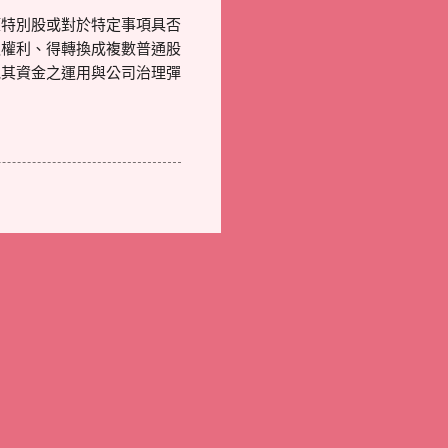
權特別股或對於特定事項具否
之權利、得轉換成複數普通股
見其資金之運用與公司治理彈