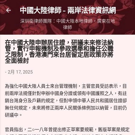
跳到主要內容
中國大陸律師 - 兩岸法律資訊網
深圳衛律師團隊：中國大陸本地律師，廣東在地
律師
在中國大陸申辦居住證，研議未來修法納
管，實行申報機制及參政選舉和擔任公職
之限制，香港澳門來台居留定居政策亦將
全面檢討
-
2月 17, 2025
為強化中國大陸人員士來台管理機制，主管官員受訪表示，目
前兩岸法規僅針對申辦中國身分證或領有中國護照之人，有註
銷台灣身分及戶籍的規定，但對申領中華人民共和國居住證卻
無任何規定，未來將修正兩岸人民關係條例加以納管，目前仍
研議中。
官員指出，二○一八年曾提出修正草案要規範，舊版草案是規定