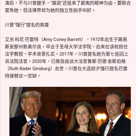
演后，不与川普握手，“据说”还投来了鄙夷的眼神为由，要联合
罢免她，但法律界却为她的独立性拍手叫好。
川普“强行”提名的英雄
艾米·科尼·巴雷特（Amy Coney Barrett），1972年出生于路易
斯安那州新奥尔良，毕业于圣母大学法学院，后来在该校担任
法学教授，学术背景扎实。2017年，川普提名她为第七巡回上
诉法院法官。2020年，已故自由派大法官鲁斯·巴德·金斯伯格
（Ruth Bader Ginsburg）去世，川普在大选前夕强行提名巴雷
特接替这一空缺。