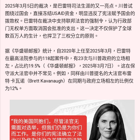
2025年3月5日的裁决，是巴雷特司法生涯的又一亮点。川普试
图绕过国会，直接冻结USAID资金，明显违反了宪法赋予国会的
拨款权。巴雷特在裁决中支持联邦法官的强制令，认为行政部
门无权单方面取消国会批准的支出。这一决定不仅保护了全球
数百万人的生计，也捍卫了三权分立的原则。
据《华盛顿邮报》统计，自2020年上任至2025年3月，巴雷特
在最高法院参与的118起案件中，有23次与川普政府的立场相
左，占比约19.5%（《华盛顿邮报》，2025年3月7日）。这在保
守派大法官中并不常见。例如，同样由川普提名的大法官布雷
特·卡瓦诺（Brett Kavanaugh）在同期与政府立场相左的比例仅
为12%。