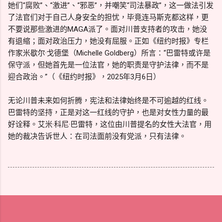
她们“腐败”、“激进”、“邪恶”，并嘲笑“司法暴政”，这一做法引发
了法官们对于自己人身安全的担忧，毕竟连马斯克都这样，更
不要说那些激进的MAGA派了。面对川普支持者的攻击，她没
有退缩；面对政治压力，她没有屈服。正如《纽约时报》专栏
作家米歇尔·戈德堡（Michelle Goldberg）所言：“巴雷特或许是
保守派，但她首先是一位法官，她的职责是守护法律，而不是
迎合政治。”（《纽约时报》，2025年3月6日）
无论川普未来如何折腾，宪法和法律始终是不可逾越的红线。
巴雷特的坚持，正是对这一红线的守护，也是对女性力量的最
好诠释。艾米·科尼·巴雷特，这位由川普提名的女性大法官，用
她的裁决告诉世人：在司法面前没有党派，只有法律。