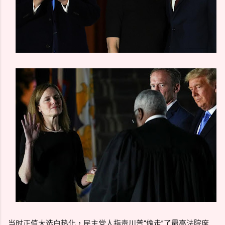
当时正值大选白热化，民主党人指责川普“偷走”了最高法院席