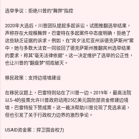
选举争议：拒绝川普的“舞弊”指控
2020年大选后，川普团队提起多起诉讼，试图推翻选举结果，
声称存在大规模舞弊。巴雷特在多起案件中态度明确，拒绝了
这些缺乏证据的诉求。例如，在“宾夕法尼亚州诉德克萨斯州”案
中，她与多数大法官一同驳回了德克萨斯州推翻宾州选举结果
的要求，称其“毫无法律依据”。这一决定维护了选举的公正性，
也让川普的“翻盘梦”彻底破灭。
移民政策：支持边境墙建设
在移民议题上，巴雷特则站在了川普一边。2019年，最高法院
以5-4的投票允许川普政府动用25亿美元国防部资金修建边境
墙，巴雷特投下赞成票。这一裁决帮助川普兑现了竞选承诺，
但也引发了关于行政权力边界的激烈争论。
USAID资金案：捍卫国会权力