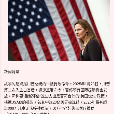
新闻背景
故事的起点是川普总统的一纸行政命令。2025年1月20日，川普
第二次入主白宫后，迅速签署命令，暂停所有国际援助资金发
放，声称要“重新评估”这些支出是否符合他的“美国优先”政策。
根据USAID的报告，若其中这20亿美元被冻结，2025年将有超
过300万儿童无法接种疫苗，50万孕产妇失去医疗援助