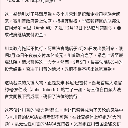
（USAID，2025年2月数据）。
这一举动引发了强烈反弹。多个非营利组织和企业迅速联合起
来，将川普政府告上法庭，指控其越权。华盛顿特区的联邦法
官阿米尔·阿里（Amir Ali）先是于2月13日下达临时禁制令，要
求政府继续支付资金。
川普政府拖延不执行，阿里法官随后于2月25日发出强制令，限
期2月26日午夜前支付20亿美元。川普政府急了，紧急上诉至最
高法院，请求暂停这一命令。然而，3月5日，最高法院以5-4的
投票结果，否决了川普的请求，政府不得不掏出这笔巨款。
这场裁决的关键人物，正是艾米·科尼·巴雷特。她与首席大法官
约翰·罗伯茨（John Roberts）站在了一起，与三位自由派大法
官共同投下赞成票，确保了法律的执行。
这不仅让川普的“权力秀”翻车，也让巴雷特成为了舆论的风暴中
心。川普的MAGA支持者怒不可遏，在社交媒体上称她为“大问
题”。毫无理性可言的MAGA支持者，又拿她在川普国会咨文讲