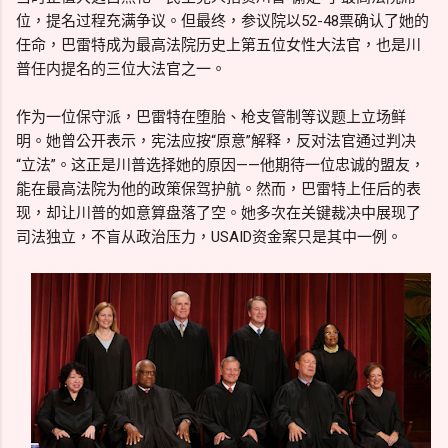
位，提名过程充满争议。但最终，参议院以52-48票确认了她的
任命，巴雷特成为最高法院历史上第五位女性大法官，也是川
普任内提名的三位大法官之一。
作为一位保守派，巴雷特在堕胎、枪支管制等议题上立场鲜
明。她曾公开表示，宪法应按“原意”解释，反对法官通过判决
“立法”。这正是川普选择她的原因——他期待一位忠诚的盟友，
能在最高法院为他的政策保驾护航。然而，巴雷特上任后的表
现，却让川普的如意算盘落了空。她多次在关键裁决中展现了
司法独立，不盲从政治压力，USAID资金案只是其中一例。