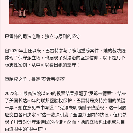
巴雷特的司法之路：独立与原则的坚守
自2020年上任以来，巴雷特参与了多起重磅案件，她的裁决既
体现了保守派立场，也展现了对法治的坚定信仰。以下是几个
标志性案例，从中可以看出她的坚守：
堕胎权之争：推翻“罗诉韦德案”
2022年，最高法院以5-4的投票结果推翻了“罗诉韦德案”，结束
了美国长达50年的联邦堕胎权保护，巴雷特是支持推翻的关键
一票。她在意见书中写道：“宪法未明确赋予堕胎权，这一问题
应交由各州决定。”这一裁决引发了全国范围内的抗议，但也兑
现了川普对保守派选民的承诺。然而，她的立场也让她成为自
由派眼中的“眼中钉”。