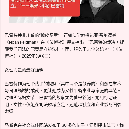
巴雷特并非川普的“橡皮图章”。正如法学教授诺亚·费尔德曼
（Noah Feldman）在《彭博社》撰文指出：“巴雷特的裁决，提
醒我们司法的职责是守护法律，而非服务于某位总统。”（《彭
博社》，2025年3月6日）
女性力量的最好诠释
巴雷特作为七个孩子的妈妈（其中两个是领养的）和她在学术
与司法领域的成就，更让她成为女性平衡事业与家庭的典范。
时值国际妇女节，巴雷特的故事尤为值得铭记。她用行动证
明，女性不仅能在司法领域立足，还能以独立和专业影响国家
命运。
马斯克在社交媒体网站发布了 30 多条帖子，猛烈抨击法官，称