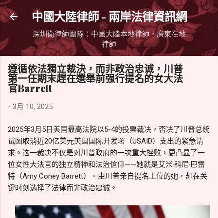
跳到主要內容
中國大陸律師 - 兩岸法律資訊網
深圳衛律師團隊：中國大陸本地律師，廣東在地
律師
遵循依法獨立裁決，而非政治忠诚，川普
第一任期末趕在選舉前强行提名的女大法
官Barrett
-
3月 10, 2025
2025年3月5日美国最高法院以5-4的投票裁决，否决了川普总统
试图取消近20亿美元美国国际开发署（USAID）支出的紧急请
求。这一裁决不仅是对川普政府的一次重大挫败，更凸显了一
位女性大法官的独立精神和法治信仰——她就是艾米·科尼·巴雷
特（Amy Coney Barrett）。由川普亲自提名上位的她，却在关
键时刻选择了法律而非政治忠诚。