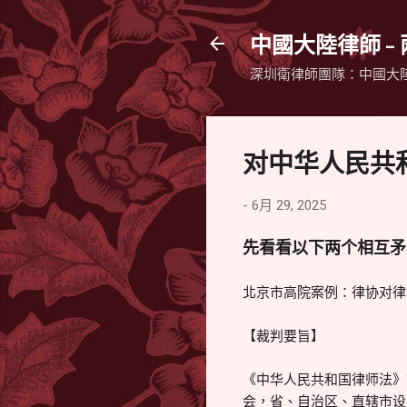
中國大陸律師 -
深圳衛律師團隊：中國大
对中华人民共
-
6月 29, 2025
先看看以下两个相互矛
北京市高院案例：律协对律
【裁判要旨】
《中华人民共和国律师法》
会，省、自治区、直辖市设