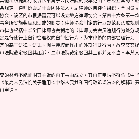
其他组织提起行政诉讼不属于人民法院的受案范围，已经立案的，
条规定，律师协会是社会团体法人，是律师的自律性组织。全国设
协会，设区的市根据需要可以设立地方律师协会。第四十六条第一
事务所实施奖励和惩戒的职责；律师协会制定的行业规范和惩戒规
市律协根据中华全国律师协会制定的《律师协会会员违规行为处分
定是行使行业自律管理权的自律性行为，为市律协的内部管理行为
定的基于法律、法规、规章授权而作出的外部行政行为。故李某某
审法院裁定驳回其起诉、二审法院裁定驳回其上诉并无不当。李某
交的材料不能证明其主张的再审事由成立，其再审申请不符合《中
《最高人民法院关于适用＜中华人民共和国行政诉讼法＞的解释》
审申请。