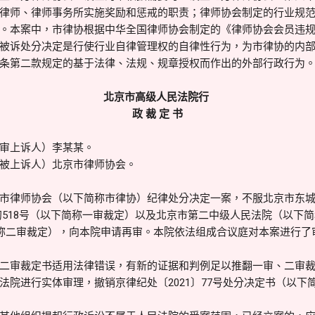
律师、律师事务所实施奖励和惩戒的职责；律师协会制定的行业规
。本案中，市律协根据中华全国律师协会制定的《律师协会会员违
被诉处分决定是行使行业自律管理权的自律性行为，为市律协的内
条第二款规定的基于法律、法规、规章授权而作出的外部行政行为
北京市高级人民法院行
政 裁 定 书
审上诉人）李某某。
被上诉人）北京市律师协会。
市律师协会（以下简称市律协）纪律处分决定一案，不服北京市东
行初518号（以下简称一审裁定）以及北京市第二中级人民法院（以下简称二
简称二审裁定），向本院申请再审。本院依法组成合议庭对本案进行了
二审裁定书适用法律错误，有新的证据和判例足以推翻一审、二审
法院进行实体审理，撤销京律纪处〔2021〕77号处分决定书（以下