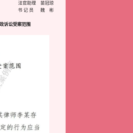
法官助理 苗冠琼
书 记 员 魏 彬
行政诉讼受案范围