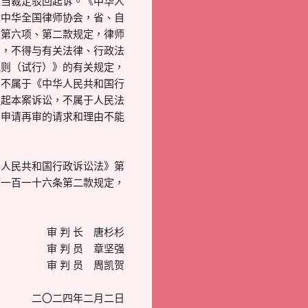
应当裁定驳回起诉。《中华人
立中华全国律师协会，省、自
款第六项、第二款规定，律师
则，不得与有关法律、行政法
规则（试行）》的有关规定，
，不属于《中华人民共和国行
提起本案诉讼，不属于人民法
某申请再审的请求和理由不能
华人民共和国行政诉讼法》第
第一百一十六条第二款规定，
审 判 长 唐杉杉
审 判 员 章坚强
审 判 员 周凯贺
二〇二四年二月二日