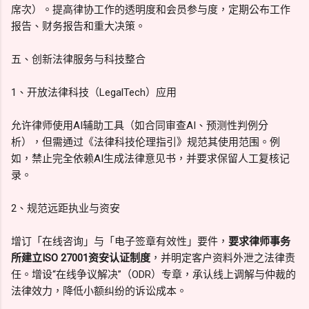
席次）。提高律协工作的透明度和会员参与度，定期公布工作
报告、财务报告和重大决策。
五、创新法律服务与科技整合
1、开放法律科技（LegalTech）应用
允许律师使用AI辅助工具（如合同审查AI、预测性判例分
析），但需通过《法律科技伦理指引》规范其使用范围。例
如，禁止完全依赖AI生成法律意见书，并要求保留人工复核记
录。
2、规范远距执业与资安
增订「在线咨询」与「电子签章有效性」要件，
要求律师事务
所建立ISO 27001资安认证制度
，并明定客户资料外泄之法律责
任。增设“在线争议解决”（ODR）专章，承认线上调解与仲裁的
法律效力，降低小额纠纷的诉讼成本。