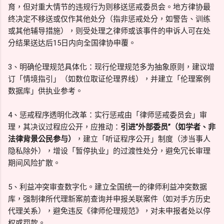
育，但对重大情节的违规行为则移送惩戒委员会。地方律协最
终决定不移送或仅作其他处分（指非惩戒处分，如警告、训练
或其他辅导措施），则受处理之律师或该事件的申诉人可在处
分结果送达后15日内向全国律协申覆。
3、明确伦理规范具体化：现行伦理规范多为抽象原则，建议增
订「情境指引」（如数位取证伦理界线），并建立「伦理案例
数据库」供执业参考。
4、惩戒程序透明化改革：实行惩戒由「律师惩戒委员会」审
理，其决议过程应公开，应推动：
引进“外部委员”（如学者、非
法律背景公民参与）
，建立「听证程序公开」制度（涉当事人
隐私除外），增设「暂停执业」的过渡性处分，避免冗长审理
期间风险扩散。
5、利益冲突审查数字化。建立全国统一的律师利益冲突数据
库，强制律所代理新案前查询并申报关联案件（如对手方历史
代理关系），避免违反《律师伦理规范》，对未申报者处以停
权或罚款。