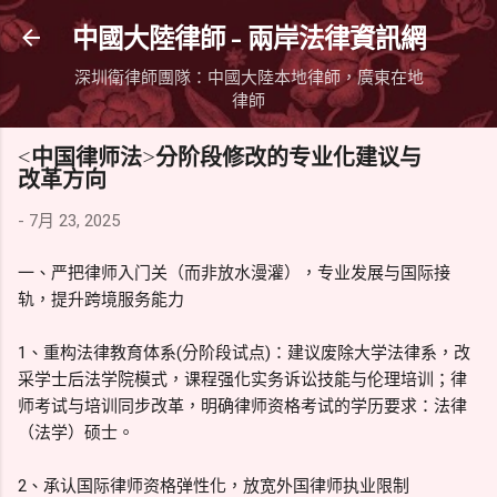
跳到主要內容
中國大陸律師 - 兩岸法律資訊網
深圳衛律師團隊：中國大陸本地律師，廣東在地
律師
<中国律师法>分阶段修改的专业化建议与
改革方向
-
7月 23, 2025
一、严把律师入门关（而非放水漫灌），专业发展与国际接
轨，提升跨境服务能力
1、重构法律教育体系(分阶段试点)：建议废除大学法律系，改
采学士后法学院模式，课程强化实务诉讼技能与伦理培训；律
师考试与培训同步改革，明确律师资格考试的学历要求：法律
（法学）硕士。
2、承认国际律师资格弹性化，放宽外国律师执业限制