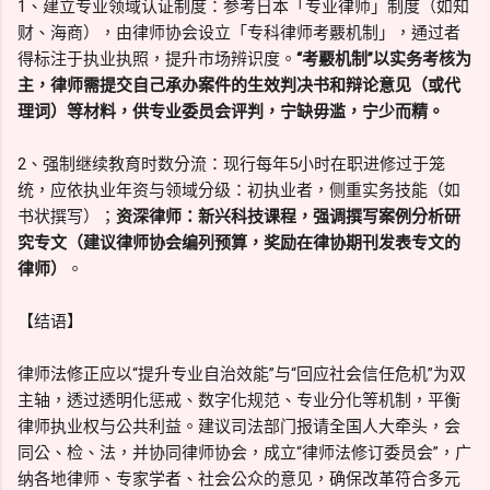
1、建立专业领域认证制度：参考日本「专业律师」制度（如知
财、海商），由律师协会设立「专科律师考覈机制」，通过者
得标注于执业执照，提升市场辨识度。
“考覈机制”以实务考核为
主，律师需提交自己承办案件的生效判决书和辩论意见（或代
理词）等材料，供专业委员会评判，宁缺毋滥，宁少而精。
2、强制继续教育时数分流：现行每年5小时在职进修过于笼
统，应依执业年资与领域分级：初执业者，侧重实务技能（如
书状撰写）；
资深律师：新兴科技课程，强调撰写案例分析研
究专文（建议律师协会编列预算，奖励在律协期刊发表专文的
律师）
。
【结语】
律师法修正应以“提升专业自治效能”与“回应社会信任危机”为双
主轴，透过透明化惩戒、数字化规范、专业分化等机制，平衡
律师执业权与公共利益。建议司法部门报请全国人大牵头，会
同公、检、法，并协同律师协会，成立“律师法修订委员会”，广
纳各地律师、专家学者、社会公众的意见，确保改革符合多元