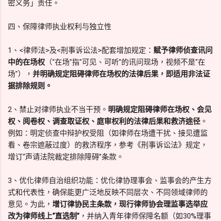
密义务」责任。
四、保障律师执业权利与独立性
1、<律师法>及<刑事诉讼法>配套增加规定：
赋予律师侦查讯问
中的在场权
（"在场"指"可见、可听"的讯问现场，视频不是"在
场"），
并明确规定阻碍律师在场权的法律后果，即适用非法证
据排除规则。
2、禁止对律师执业不当干预。
明确规定阻碍律师在场权、会见
权、阅卷权、调查取证权、庭审权利的法律后果和救济途径
。
例如：明定侦查中辩护权受阻（如律师在场遭干扰、接见遭监
看、卷宗遮蔽过度）的救济程序，参考《刑事诉讼法》规定，
增订“声请法院裁定排除障碍”条款。
3、优化律师自治组织功能：优化律协理事会、监事会的产生方
式和代表性，确保能更广泛地反映不同层次、不同领域律师的
意见。为此，
增订律协民主条款，现行律师协会理监事选举应
改为律师线上“直选制”
，并纳入青年律师保障名额（如30%理事