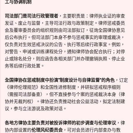
工与协调机制
司法部门是司法行政管理者
，主要职责是：律师执业证的审查
发证、废止与监督，主导司法行政与政策制定。律师惩戒委员
会及覆审委员会的组织规则由司法部拟订，征询全国律协意见
后公布执行。但司法部门本身不参与惩戒事实的审理或裁决，
仅负责对生效惩戒决议的公告、执行等后续行政事宜。例如，
对警告、申诫或训练课程处分，通知律师协会配合执行；对停
止或除名处分，则应函告各相关部门并办理撤销执照、停止业
务等后续行政处置。
全国律协在惩戒制度中扮演“制度设计与自律监督”的角色
，订定
《律师伦理规范》和全国性进修制度，并研拟惩戒程序细则
（需报司法部备查），但不直接参与个案的惩戒裁决本身（律
协并无裁判权）。律协还负责推动社会公益活动，拟定法制建
议，参与立法游说及政策对话。
各地方律协主要负责对被投诉律师的初步调查与伦理审议
，律
协内部设置的
伦理风纪委员会
，可对会员进行内部查办与教