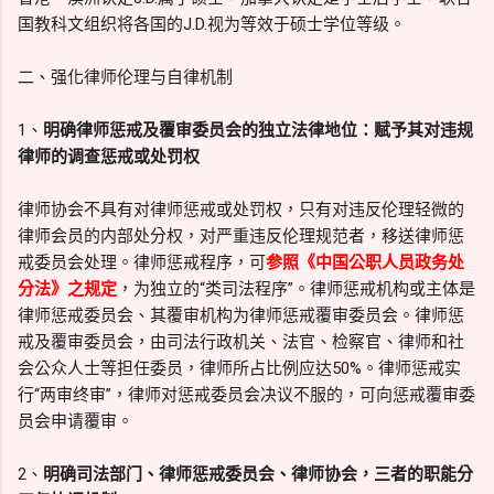
国教科文组织将各国的J.D.视为等效于硕士学位等级。
二、强化律师伦理与自律机制
1、
明确律师惩戒及覆审委员会的独立法律地位：赋予其对违规
律师的调查惩戒或处罚权
律师协会不具有对律师惩戒或处罚权，只有对违反伦理轻微的
律师会员的内部处分权，对严重违反伦理规范者，移送律师惩
戒委员会处理。律师惩戒程序，可
参照《中国公职人员政务处
分法》之规定
，为独立的“类司法程序”。律师惩戒机构或主体是
律师惩戒委员会、其覆审机构为律师惩戒覆审委员会。律师惩
戒及覆审委员会，由司法行政机关、法官、检察官、律师和社
会公众人士等担任委员，律师所占比例应达50%。律师惩戒实
行“两审终审”，律师对惩戒委员会决议不服的，可向惩戒覆审委
员会申请覆审。
2、
明确司法部门、律师惩戒委员会、律师协会，三者的职能分