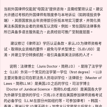
当前外国律师仅能就“母国法”提供咨询，且需经繁琐认证。建议
允许通过考核的外国律师有限度参与本地诉讼（如跨境投资争
端），其原国家执业年资得部分折抵本地实习要求，并简化英
美法系国家执业者的资格互认流程。例如，常在国际法律事务
所已具备多语言服务能力，此类经验可推广至制度层面。
建议修订《律师法》学历认证条款，承认J.D.为律师资格考
试、取得执业资格的要件，避免与学术型博士（SJD/JSD）混
淆，并建立学分转换机制，吸引具备英美法训练的人才。
说明：法律博士（Juris Doctor，简称J.D.），是除了法学学
士（LLB）外另一个常见的法学第一学位（first degree）。LLB
主要对象是公司在职法务人员培训学位，法律硕士（Master of
Laws，简称LL.M.）是美国J.D.之后的学位，司法学博士
（Doctor of Juridical Science，简称SJD或JSD）是美国各大学
为外籍学生提供的学位。只有J.D.才是在美国参加律师资格考试
的必备学位（LL.M.在部分州如纽约等，可参加律考）。韩国、
香港、澳洲认定J.D.属于硕士，加拿大认定是学士后学士，联合