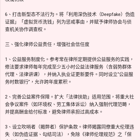
6、打击新型态不法行为。将「利用深伪技术（Deepfake）伪造
证据」「虚拟货币洗钱」列为惩戒事由，并赋予律师协会与侦
查机关协作调查权。
三、强化律师公益责任，增强社会信任度
1、公益服务制度化。参考常在律所定期提供公益服务的实践，
修法要求律师每年完成至少五小时公益法律服务（含弱势群体
代理、法律讲课），并纳入执业证更新要件。同时设立“公益服
务时数银行”，允许跨年度累积。
2、完善公益案件保障。扩大「法律扶助」适用范围，将重大社
会争议案件（如环境权、劳工集体诉讼）纳入强制代理范畴，
并提高酬金给付标准，避免律师承担过高成本。
3、设立吹哨者（揭弊者）保护条款。律师揭露同僚重大伦理违
失（如伪造证据、勾结司法），免除《律师伦理规范》之「保