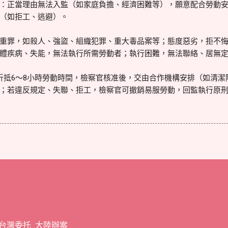
：正當理由無法入監（如家庭負擔、經濟困難等），願意配合勞動
（如拒工、逃避）。
重罪，如殺人、強盜、組織犯罪、重大毒品案等；態度惡劣，拒不
體疾病、失能，無法執行所需勞動者；執行困難，無法聯絡、居無
折抵6～8小時勞動時間，檢察官核准後，交由合作機構安排（如清潔
；若違反規定、失聯、拒工，檢察官可撤銷易服勞動，回監執行原
 台灣委托 大陸辦案