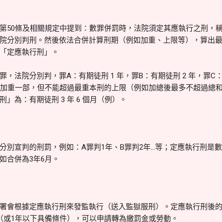
第50條及相關規定中提到：數罪併罰時，法院須定其應執行之刑，
院分別判刑。然後依法合併計算刑期（例如加重、上限等），算出
「定應執行刑」。
，法院分別判，罪A：有期徒刑 1 年，罪B：有期徒刑 2 年，罪C：
後加重一部，但不能超過最重本刑的上限（例如加總後最多不超過總
」為：有期徒刑 3 年 6 個月（例）。
分別宣判的刑罰，例如：A罪判1年、B罪判2年…等；定應執行刑是
如合併為3年6月。
署會根據定應執行刑來發監執行（送入監獄服刑）。定應執行刑後
（或1年以下具備條件），可以申請轉為繳罰金或勞動。