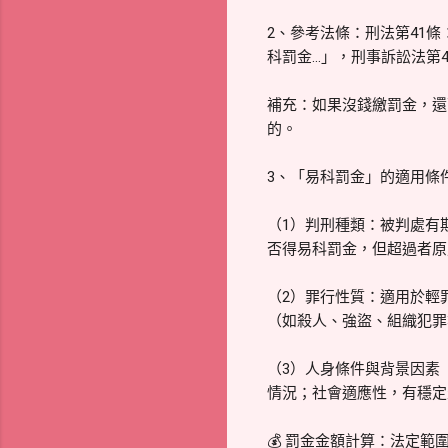
2、參考法條：刑法第41
科罰金…」，刑事訴訟法第
補充：如果沒錢繳罰金，還
的。
3、「易科罰金」的適用條
（1）判刑種類：被判處有
否得易科罰金，但超過者原
（2）罪行性質：適用於輕
（如殺人、強盜、組織犯罪
（3）人身條件與背景因素
情況；社會適應性，有穩定
💰 罰金金額計算：法定範圍