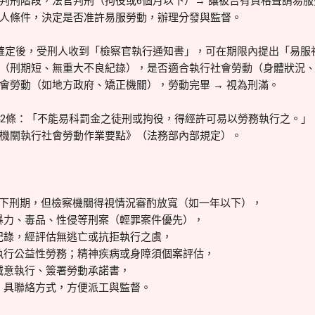
判刑階段，法官判刑（拘役或6個月以下）→ 讓被告有資格聲請易
人條件，決定是否准許易服勞動，辦理分發與監督。
確定後，受刑人收到「檢察官執行通知書」，可在期限內提出「易服
（刑期短、無重大不良紀錄），是否適合執行社會勞動（身體狀況、
會勞動（如地方政府、矯正機關），勞動完畢 → 視為刑滿。
42條：「不能易科罰金之徒刑或拘役，得經許可易以勞務執行之。」，
機關執行社會勞動作業要點》（法務部內部規定）。
以下刑期，但檢察機關得視情況審酌放寬（如一年以下），
暴力、毒品、性侵等刑案（輕罪案件優先），
紀錄，經評估無逃亡或抗拒執行之虞，
執行公益性勞務；精神疾病或身障須個案評估，
誠意執行、簽署勞動承諾書，
，具聯絡方式，方便派工與監督。