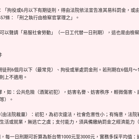
條：「拘役或6月以下有期徒刑，得由法院依法宣告准其易科罰金，或
457條：「刑之執行由檢察官掌理之」。
可以聲請「易服社會勞動」（一日工代替一日刑期），這也是由檢
件
期徒刑6個月以下（最常見）、拘役或單處罰金刑。若刑期在6個月～
則上不適用。
罪，如：公共危險（酒駕初犯），妨害名譽、妨害秩序，輕微傷害、
等）。
（由法院裁量）：初犯，為初次違法，社會危害性小；有悔意，法院
生活或就業，無逃亡之虞；支付能力，須具備繳納罰金之經濟能力
，每一日刑期可折算為新台幣1000元至3000元，實務多採平均值：通常為