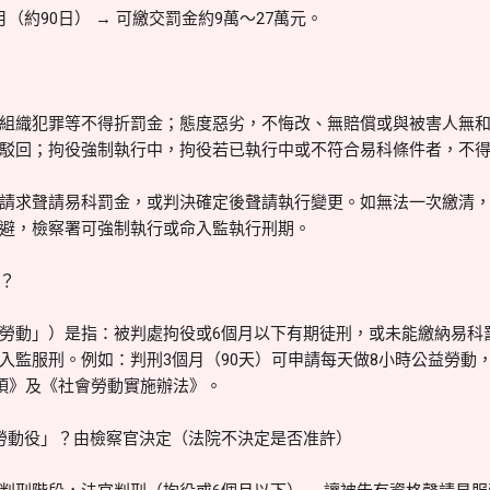
（約90日） → 可繳交罰金約9萬～27萬元。
組織犯罪等不得折罰金；態度惡劣，不悔改、無賠償或與被害人無
駁回；拘役強制執行中，拘役若已執行中或不符合易科條件者，不
請求聲請易科罰金，或判決確定後聲請執行變更。如無法一次繳清
避，檢察署可強制執行或命入監執行刑期。
？
勞動」）是指：被判處拘役或6個月以下有期徒刑，或未能繳納易科
入監服刑。例如：判刑3個月（90天）可申請每天做8小時公益勞動，
3項》及《社會勞動實施辦法》。
勞動役」？由檢察官決定（法院不決定是否准許）