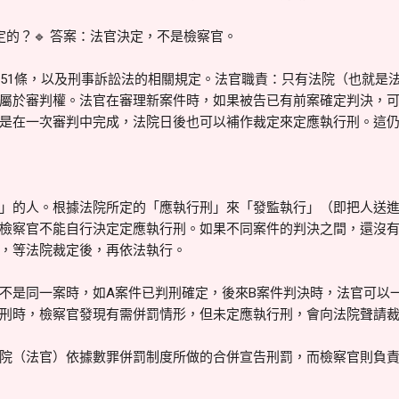
定的？🔹 答案：法官決定，不是檢察官。
第51條，以及刑事訴訟法的相關規定。法官職責：只有法院（也就是
屬於審判權。法官在審理新案件時，如果被告已有前案確定判決，
是在一次審判中完成，法院日後也可以補作裁定來定應執行刑。這
」的人。根據法院所定的「應執行刑」來「發監執行」（即把人送
檢察官不能自行決定定應執行刑。如果不同案件的判決之間，還沒
，等法院裁定後，再依法執行。
不是同一案時，如A案件已判刑確定，後來B案件判決時，法官可以
刑時，檢察官發現有需併罰情形，但未定應執行刑，會向法院聲請
院（法官）依據數罪併罰制度所做的合併宣告刑罰，而檢察官則負