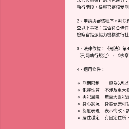
法官與檢察官的角色區分：
執行階段，檢察官審核受刑
2、申請與審核程序。判決
查以下事項：是否符合條件
檢察官指派協力機構進行社
3、法律依據：《刑法》第
（刑罰執行規定），《檢察
4、適用條件：
🔹 刑期限制
一般為6月
🔹 犯罪性質
不涉及重大
🔹 再犯風險
無重大累犯
🔹 身心狀況
身體健康可
🔹 態度表現
表示悔改、
🔹 居住穩定
有固定住所