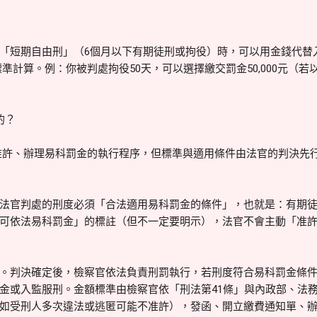
「短期自由刑」（6個月以下有期徒刑或拘役）時，可以用金錢代替
下標準計算。例：你被判處拘役50天，可以選擇繳交罰金50,000元（若
的？
否准許、辦理易科罰金的執行程序，但標準與適用條件由法官的判決先
法官判處的刑度必須「合法適用易科罰金的條件」，也就是：有期徒
可依法易科罰金」的標註（但不一定要明示），法官不會主動「准
。判決確定後，檢察官依法負責刑罰執行，若刑度符合易科罰金條
金或入監服刑。金額標準由檢察官依「刑法第41條」與內政部、法
如受刑人多次違法或逃匿可能不准許），發函、開立繳費通知單、