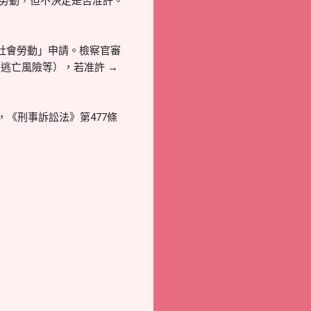
服勞動，但不決定是否准許。
社會勞動」申請。檢察官審
逃亡風險等），若准許 →
《刑事訴訟法》第477條