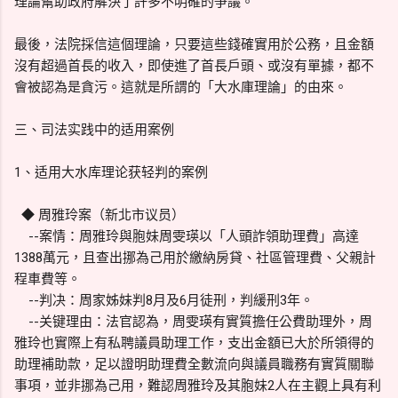
理論幫助政府解決了許多不明確的爭議。
最後，法院採信這個理論，只要這些錢確實用於公務，且金額
沒有超過首長的收入，即使進了首長戶頭、或沒有單據，都不
會被認為是貪污。這就是所謂的「大水庫理論」的由來。
三、司法实践中的适用案例
1、适用大水库理论获轻判的案例
◆ 周雅玲案（新北市议员）
--案情：周雅玲與胞妹周雯瑛以「人頭詐領助理費」高達
1388萬元，且查出挪為己用於繳納房貸、社區管理費、父親計
程車費等。
--判决：周家姊妹判8月及6月徒刑，判緩刑3年。
--关键理由：法官認為，周雯瑛有實質擔任公費助理外，周
雅玲也實際上有私聘議員助理工作，支出金額已大於所領得的
助理補助款，足以證明助理費全數流向與議員職務有實質關聯
事項，並非挪為己用，難認周雅玲及其胞妹2人在主觀上具有利