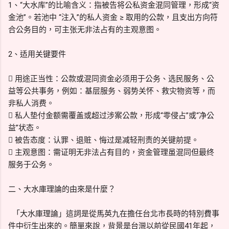
1、“大水库”的比喻含义：指被告将公私资金混同管理，形成“资
金池”。若池中 “注入”的私人资金 ≥ 取用的公款，且支出方向符
合公务目的，可主张无非法占有的主观意图。
2、适用关键要件
 用途正当性：公款或混同资金必须用于公务、选民服务、公
益等公共事务，例如：基层服务、弱势关怀、救灾物资等，而
非私人消费。
 私人垫付金额需覆盖或超过涉案公款，形成“零侵占”或“净公
益”状态。
 被告态度：认罪、退赃、悔过是减轻刑责的关键前提。
 主观意图：需证明无非法占有目的，资金管理虽混同但最终
服务于公务。
二、大水庫理論的由來是什麼？
「大水庫理論」這詞是從馬英九在擔任台北市長時的特別費事
件中衍生出來的。簡單來說，背景是台灣以前從民國41年起，