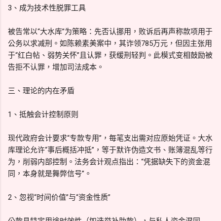
3、成为技术性脱罪工具
被告常以“大水库”为策略：先否认挪用，败诉后再声称款项用于
公务以求减刑。如陈赖素美案中，其诈领785万元，但因主张用
于“红白帖、弱势关怀”且认罪，获缓刑轻判。此模式变相鼓励被
告拒不认罪，增加司法成本。
三、理论的内在矛盾
1、抵触会计控制原则
现代政府会计要求“专款专用”，每笔支出需对应原始凭证。大水
库理论允许“事后概括冲抵”，等于默许伪造文书、账簿混乱等行
为，削弱内部控制。法务会计观点指出：“凭据缺失下的资金混
同，本身就是舞弊信号”。
2、忽视“时间价值”与“资金性质”
公款具特定用途时效性（如选举补助款），与私人资金混同