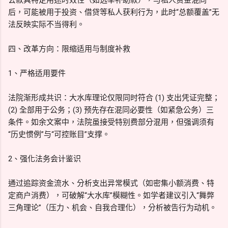
后，可能被用于投资、借贷等私人获利行为，此时“总额覆盖”无
法反映实际不当得利。
四、改革方向：限缩适用与制度补救
1、严格适用要件
法院渐形成共识：大水库理论仅限同时符合 (1) 支出凭证完整；
(2) 全部用于公务；(3) 预先存在混同必要性（如紧急公务）三
条件。如余文案中，法院虽接受特别费部分混用，但强调须有
“历史惯例”与“可控账目”支撑。
2、强化法务会计鉴识
通过追踪资金流水、分析支出异常模式（如密集小额消费、特
定商户消费），可破解“大水库”模糊性。如学者建议引入“舞弊
三角理论”（压力、机会、自我合理化），分析被告行为动机。