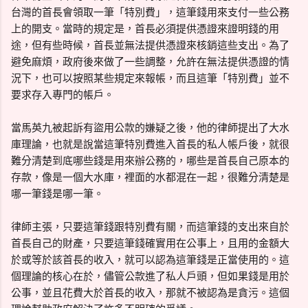
台灣的首長會領取一筆「特別費」，這筆錢用來支付一些公務
上的開支。當時的規定是，首長必須提供憑證來證明錢的用
途，但有些時候，首長並無法提供憑證來核銷這些支出。為了
避免麻煩，政府後來做了一些調整，允許在無法提供憑證的情
況下，也可以按照某些規定來報帳，而且這筆「特別費」並不
要求存入專門的帳戶。
當馬英九被起訴有盜用公款的嫌疑之後，他的律師提出了大水
庫理論，也就是說當這筆特別費進入首長的私人帳戶後，就很
難分清楚到底哪些錢是用來辦公務的，哪些是首長自己原本的
存款，像是一個大水庫，裡面的水都混在一起，很難分清楚是
哪一筆錢是哪一筆。
律師主張，只要這筆錢跟特別費有關，而這筆錢的支出來自於
首長自己的財產，只要這筆錢確實用在公事上，且用的金額大
於或等於該首長的收入，就可以認為這筆錢是正當使用的。這
個理論的核心在於，儘管公款進了私人戶頭，但如果錢是用於
公事，並且花費大於首長的收入，那就不被認為是貪污。這個