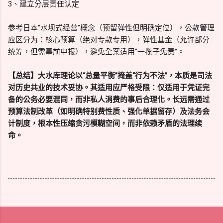
3、建立分层责任认定
参考日本“水坝式经营”概念（预留弹性但明确定位），公款管理
应区分为：核心预算（绝对专款专用），弹性基金（允许部分
统筹，但需事前申报），避免全案适用“一揽子免责”。
【总结】大水库理论以“总量平衡”掩盖“行为不法”，本质是司法
对历史共业的技术妥协。其适用应严格受限：仅适用于凭证完
备的公务必要混同，而非私人消费的事后合理化。长远需通过
预算法制改革（如明确特别费性质、强化单据留存）及法务会
计制度，根本性压缩贪污模糊空间，而非依赖矛盾的法理续
命。