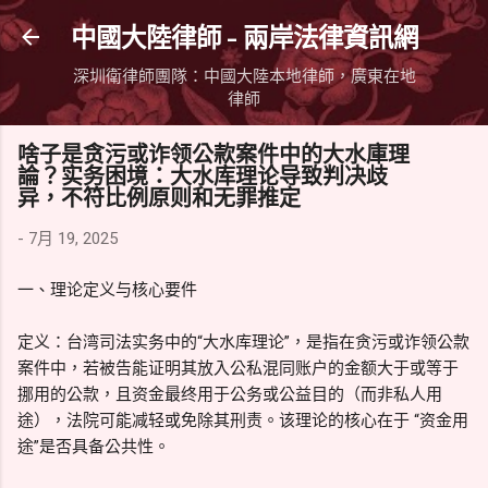
跳到主要內容
中國大陸律師 - 兩岸法律資訊網
深圳衛律師團隊：中國大陸本地律師，廣東在地
律師
啥子是贪污或诈领公款案件中的大水庫理
論？实务困境：大水库理论导致判决歧
异，不符比例原则和无罪推定
-
7月 19, 2025
一、理论定义与核心要件
定义：台湾司法实务中的“大水库理论”，是指在贪污或诈领公款
案件中，若被告能证明其放入公私混同账户的金额大于或等于
挪用的公款，且资金最终用于公务或公益目的（而非私人用
途），法院可能减轻或免除其刑责。该理论的核心在于 “资金用
途”是否具备公共性。