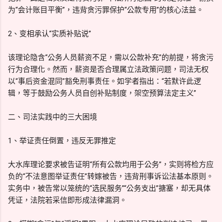
为“会计账目平衡”，违背贪污罪保护“公款专用”的核心法益。
2、变相承认“实质补贴说”
该理论隐含“公务人员薪资不足，需以公款补充”的前提，将贪污
行为合理化。然而，薪资是否合理属立法政策问题，司法无权
以“事后资金混同”豁免刑事责任。如学者指出：“若默许此逻
辑，等于鼓励公务人员自创补贴制度，架空预算法定主义”
二、司法实践中的三大困境
1、举证责任倒置，违反无罪推定
大水库理论要求被告证明“所有公款均用于公务”，实则将检方应
负的“不法意图举证责任”转嫁被告，违背刑事诉讼法基本原则。
实务中，被告常以笼统的“选民服务”“公务支出”搪塞，却无具体
凭证，法院若采信即形成法律漏洞。