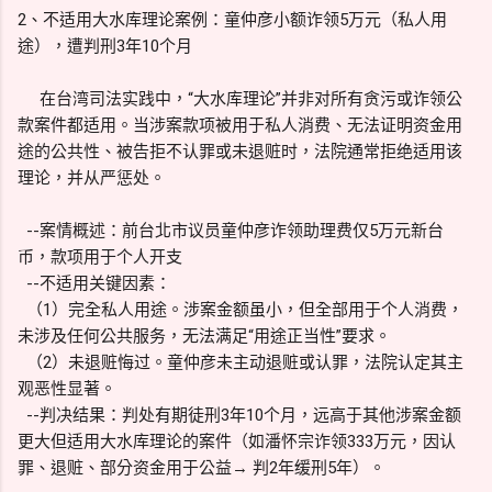
2、不适用大水库理论案例：童仲彦小额诈领5万元（私人用
途），遭判刑3年10个月
在台湾司法实践中，“大水库理论”并非对所有贪污或诈领公
款案件都适用。当涉案款项被用于私人消费、无法证明资金用
途的公共性、被告拒不认罪或未退赃时，法院通常拒绝适用该
理论，并从严惩处。
--案情概述：前台北市议员童仲彦诈领助理费仅5万元新台
币，款项用于个人开支
--不适用关键因素：
（1）完全私人用途。涉案金额虽小，但全部用于个人消费，
未涉及任何公共服务，无法满足“用途正当性”要求。
（2）未退赃悔过。童仲彦未主动退赃或认罪，法院认定其主
观恶性显著。
--判决结果：判处有期徒刑3年10个月，远高于其他涉案金额
更大但适用大水库理论的案件（如潘怀宗诈领333万元，因认
罪、退赃、部分资金用于公益→ 判2年缓刑5年）。