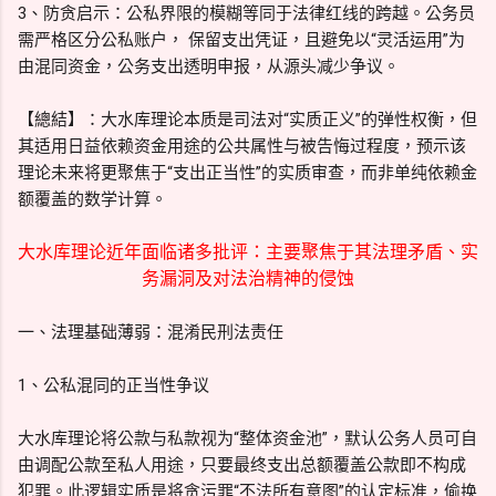
3、防贪启示：公私界限的模糊等同于法律红线的跨越。公务员
需严格区分公私账户， 保留支出凭证，且避免以“灵活运用”为
由混同资金，公务支出透明申报，从源头减少争议。
【總結】：大水库理论本质是司法对“实质正义”的弹性权衡，但
其适用日益依赖资金用途的公共属性与被告悔过程度，预示该
理论未来将更聚焦于“支出正当性”的实质审查，而非单纯依赖金
额覆盖的数学计算。
大水库理论近年面临诸多批评：主要聚焦于其法理矛盾、实
务漏洞及对法治精神的侵蚀
一、法理基础薄弱：混淆民刑法责任
1、公私混同的正当性争议
大水库理论将公款与私款视为“整体资金池”，默认公务人员可自
由调配公款至私人用途，只要最终支出总额覆盖公款即不构成
犯罪。此逻辑实质是将贪污罪“不法所有意图”的认定标准，偷换