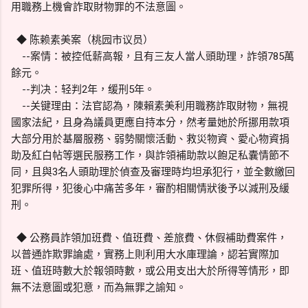
用職務上機會詐取財物罪的不法意圖。
◆ 陈赖素美案（桃园市议员）
--案情：被控低薪高報，且有三友人當人頭助理，詐領785萬
餘元。
--判决：轻判2年，缓刑5年。
--关键理由：法官認為，陳賴素美利用職務詐取財物，無視
國家法紀，且身為議員更應自持本分，然考量她於所挪用款項
大部分用於基層服務、弱勢關懷活動、救災物資、愛心物資捐
助及紅白帖等選民服務工作，與詐領補助款以飽足私囊情節不
同，且與3名人頭助理於偵查及審理時均坦承犯行，並全數繳回
犯罪所得，犯後心中痛苦多年，審酌相關情狀後予以減刑及緩
刑。
◆ 公務員詐領加班費、值班費、差旅費、休假補助費案件，
以普通詐欺罪論處，實務上則利用大水庫理論，認若實際加
班、值班時數大於報領時數，或公用支出大於所得等情形，即
無不法意圖或犯意，而為無罪之諭知。