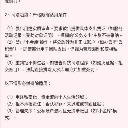
威慑力。
2、司法趋势：严格限缩适用条件
（1）强化用途实质审查。要求被告提供具体支出凭证（如服务
活动记录、受助对象证明），模糊的“公务支出”主张不被采纳。
（2）禁止“小金库”操作。将公款转为非正式账户（如办公室“公
积金”），即使部分用于团队支出，仍视为管理混乱和变相私
用。
（3）重判拒不悔过者。如被告对抗司法程序（如毁灭证据、拒
交账目），法院直接排除大水库理论并加重处罚。
以下情形必然排除适用：
（1）用途私密化：资金流向个人生活领域；
（2）拒不承担责任：否认犯罪、未退赃或销毁证据；
（3）管理失序：公私账户混同且无清晰账目（如“小金库”模
式）。