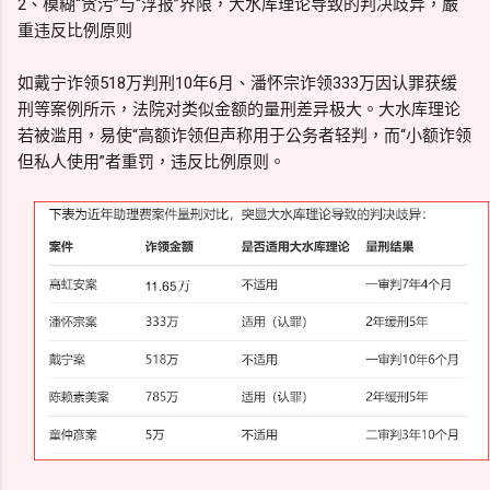
2、模糊“贪污”与“浮报”界限，大水库理论导致的判决歧异，嚴
重违反比例原则
如戴宁诈领518万判刑10年6月、潘怀宗诈领333万因认罪获缓
刑等案例所示，法院对类似金额的量刑差异极大。大水库理论
若被滥用，易使“高额诈领但声称用于公务者轻判，而“小额诈领
但私人使用”者重罚，违反比例原则。