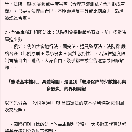
等，法院一般採 寬鬆或中度審查（合理基礎測試 / 合理形成空
間），只要立法理由合理、不明顯違反平等或比例原則，就會
被認為合憲。
2、對基本權利相關法律：法院則會採取嚴格審查，防止多數決
壓迫少數。
→ 例如：例如集會遊行法、國安法、通訊監察法，法院採 嚴
格審查（比例原則 + 最小侵害 + 實質必要性），若法律過度限
制言論自由、隱私、人身自由，幾乎都會被宣告違憲或限縮解
釋。。
「憲法基本權利」具體範圍，是區別「憲法保障的少數權利與
多數決」的界限關鍵
以下先分為 一般國際通則 與 台灣憲法的基本權利條款 兩個層
次來説明。
一、國際通則（比較法上的基本權利分類） 大多數現代憲法都
將基本權利分為以下類型：