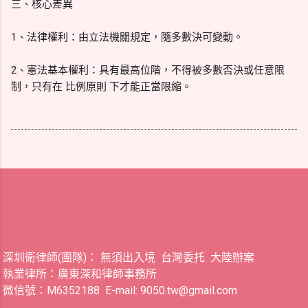
三、核心差異
1、法律權利：由立法機關規定，隨多數決可變動。
2、憲法基本權利：具有最高位階，不得被多數否決或任意限
制，只有在 比例原則 下才能正當限縮。
深圳衛律師(團隊)： 無須出入境 台灣委托 大陸辦案
執業律所：廣東深和律師事務所
微信號：M6352188 E-mail: 9050.tw@gmail.com