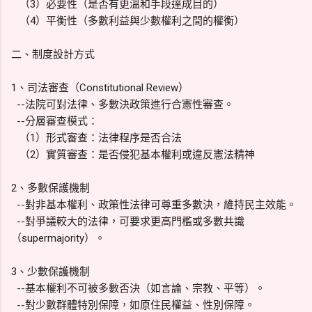
（3）必要性（是否有更溫和手段達成目的）
（4）平衡性（多數利益與少數權利之間的權衡）
二、制度設計方式
1、司法審查（Constitutional Review）
--法院可對法律、多數決政策進行合憲性審查。
--分層審查模式：
（1）形式審查：法律程序是否合法
（2）實質審查：是否侵犯基本權利或違反憲法精神
2、多數保護機制
--對非基本權利、政策性法律可尊重多數決，維持民主效能。
--對爭議較大的法律，可要求更高門檻或多數共識
（supermajority）。
3、少數保護機制
--基本權利不可被多數否決（如言論、宗教、平等）。
--對少數群體特別保障，如原住民權益、性別保障。