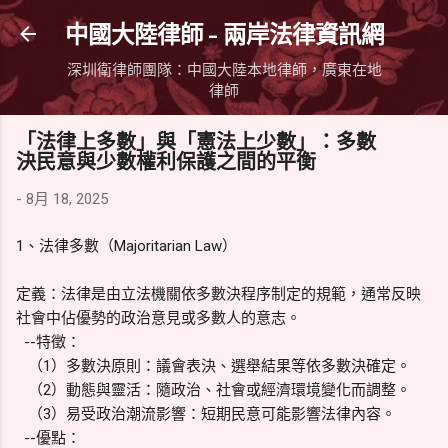
跳到主要內容
中國大陸律師 - 兩岸法律資訊網
深圳衛律師團隊：中國大陸本地律師，廣東在地
律師
「法律上多數」與「憲法上少數」：多數
決民意與少數權利保護之間的平衡
-
8月 18, 2025
1、法律多數（Majoritarian Law）
定義：法律是由立法機關依多數決程序制定的規範，通常反映
社會中佔優勢的政治意見或多數人的意志。
--特徵：
（1）多數決原則：議會表決、選舉結果等依多數決確定。
（2）動態與靈活：隨政治、社會或經濟環境變化而調整。
（3）易受政治潮流影響：短期民意可能影響法律內容。
--優點：