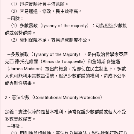
（1）迅速反映社會主流意願。
（2）容易通過、修改，民主效率高。
--風險：
（1）多數暴政（tyranny of the majority）：可能壓迫少數族
群或弱勢群體。
（2）權利保障不足，容易造成制度不公。
--多數暴政（Tyranny of the Majority），是由政治哲學家亞歷
克西·德·托克維爾（Alexis de Tocqueville）和詹姆斯·麥迪遜
（James Madison）提出的概念，指即使在民主制度下，多數
人也可能利用其數量優勢，壓迫少數群體的權利，造成不公平
或專制性結果。
2、憲法少數（Constitutional Minority Protection）
定義：憲法保障的是基本權利，通常保護少數群體或個人不受
多數暴政侵害。
--特徵：
（1）原則性與超越性：憲法作為最高法，對法律和行政行為