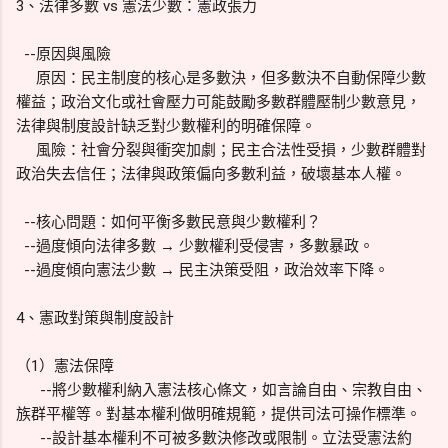
3、法律多數 vs 憲法少數：憲政張力
--原因與風險
原因：民主制度的核心是多數決，但多數決不自動保障少數
權益；政治文化或社會壓力可能鼓勵多數群體壓制少數意見，
法律與制度設計缺乏對少數權利的明確保障。
風險：社會分裂與衝突加劇；民主合法性受損，少數群體對
政治失去信任；法律與政策偏向多數利益，破壞基本人權。
--核心問題：如何平衡多數民意與少數權利？
--過度傾向法律多數 → 少數權利受侵害，多數暴政。
--過度傾向憲法少數 → 民主決策受阻，政治效率下降。
4、憲政對策與制度設計
（1）憲法保障
--將少數權利納入憲法核心條文，如言論自由、宗教自由、
族群平權等。對基本權利做明確規範，提供司法可操作標準。
--設計基本權利不可被多數決修改或限制。立法受憲法約