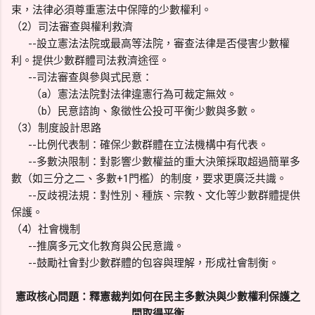
束，法律必須尊重憲法中保障的少數權利。
（2）司法審查與權利救濟
--設立憲法法院或最高等法院，審查法律是否侵害少數權
利。提供少數群體司法救濟途徑。
--司法審查與參與式民意：
（a）憲法法院對法律違憲行為可裁定無效。
（b）民意諮詢、象徵性公投可平衡少數與多數。
（3）制度設計思路
--比例代表制：確保少數群體在立法機構中有代表。
--多數決限制：對影響少數權益的重大決策採取超過簡單多
數（如三分之二、多數+1門檻）的制度，要求更廣泛共識。
--反歧視法規：對性別、種族、宗教、文化等少數群體提供
保護。
（4）社會機制
--推廣多元文化教育與公民意識。
--鼓勵社會對少數群體的包容與理解，形成社會制衡。
憲政核心問題：釋憲裁判如何在民主多數決與少數權利保護之
間取得平衡