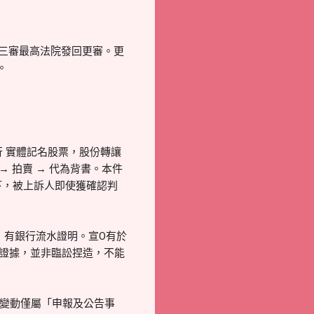
第三審最高法院發回更審。更
。
 實體記名股票，股份轉讓
 拍賣 → 代為背書。本件
況下，被上訴人即使獲確認判
有，有銀行流水證明。宣O有於
文件證據，並非臨訟捏造，不能
變動僅屬「申報及公告事