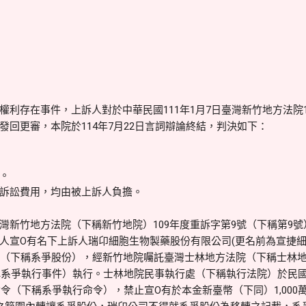
利存在事件，上訴人對於中華民國111年1月7日臺灣新竹地方法院1
發回更審，本院於114年7月22日言詞辯論終結，判決如下：
。
訴訟費用，均由被上訴人負擔。
灣新竹地方法院（下稱新竹地院）109年度重訴字第9號（下稱第9
人宣O有名下上訴人瑞卬細胞生物製藥股份有限公司(更名前為宣捷
股（下稱系爭股份），經新竹地院囑託臺灣士林地方法院（下稱士林地
稱系爭執行事件）執行。士林地院民事執行處（下稱執行法院）於民國11
命令（下稱系爭執行命令），禁止宣O有於本金新臺幣（下同）1,000萬元