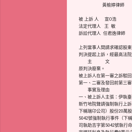
黃榆婷律師
被 上訴 人 宣O浩
法定代理人 王 敏
訴訟代理人 任君逸律師
上列當事人間請求確認股東權
判決提起上訴，經最高法院
主 文
原判決廢棄。
被上訴人在第一審之訴駁回
第一、二審及發回前第三審
事實及理由
一、被上訴人主張：伊執臺
新竹地院聲請強制執行上訴
下稱瑞卬公司）股份20萬
5042號強制執行事件（下
司執助吉字第5042號執行