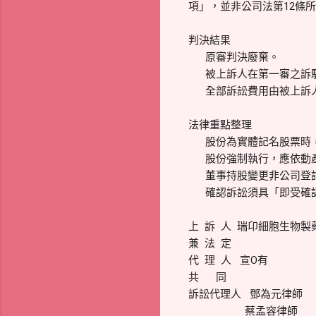
項」，並非公司法第12條
判決結果
原審判決廢棄。
被上訴人在第一審之訴駁
全部訴訟費用由被上訴
法律重點整理
股份為實體記名股票時，
股份強制執行，應依動產
董事持股變更非公司登記
確認訴訟須具「即受確認
上 訴 人 瑞卬細胞生物
兼 法 定
代 理 人 宣O有
共 同
訴訟代理人 鄧為元律師
蔡孟容律師