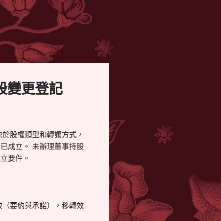
股變更登記
決於股權類型和轉讓方式，
已成立。 未辦理董事持股
成立要件。
致（要約與承諾），移轉效