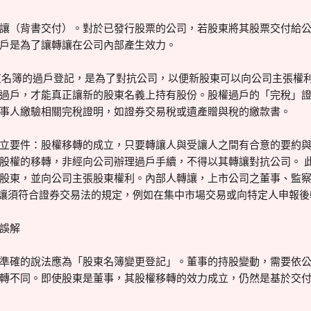
讓（背書交付）。對於已發行股票的公司，若股東將其股票交付給
戶是為了讓轉讓在公司內部產生效力。
東名簿的過戶登記，是為了對抗公司，以便新股東可以向公司主張權利
過戶，才能真正讓新的股東名義上持有股份。股權過戶的「完稅」
事人繳驗相關完稅證明，如證券交易稅或遺產贈與稅的繳款書。
立要件：股權移轉的成立，只要轉讓人與受讓人之間有合意的要約
股權的移轉，非經向公司辦理過戶手續，不得以其轉讓對抗公司。 
股東，並向公司主張股東權利。內部人轉讓，上市公司之董事、監
轉讓須符合證券交易法的規定，例如在集中市場交易或向特定人申報後
的誤解
準確的說法應為「股東名簿變更登記」。董事的持股變動，需要依
轉不同。即使股東是董事，其股權移轉的效力成立，仍然是基於交