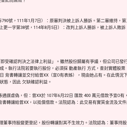
更登記而無效？
790號，111年1月7日）：原審判決被上訴人勝訴。第二審維持，
度上更一字第38號，114年8月5日）：改判上訴人勝訴，被上訴人敗訴
即受確認判決之法律上利益」。雖然股份歸屬有爭議，但公司已發行
。執行法院若要執行股份，必須採 動產執行 方式，查封實體股票 →
月24日 背書轉讓並交付給曾XX（宣O有表姊），現由她占有。在此情
狀態，因此 欠缺確認利益。
虛偽，但：曾XX於 107年6月22日 匯款 400 萬元借款予宣O
20 萬股背書轉讓給曾XX，以抵償借款。法院認為：此交易有實質金流及
董事持股變更登記，股份轉讓對其不生效力。法院認為：董事持股