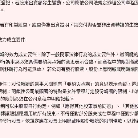
更登記，若股東出資額發生變動，公司應依公司法規定辦理公司章程
。
若有印製股單，股單僅為出資證明，其交付與否並非出資轉讓的生
效力成立要件
轉的效力成立要件，除了一般民事法律行為的成立要件外，最關鍵
轉行為本身必須具備要約與承諾的意思表示合致，而章程中的限制條
則移轉行為可能無效。 若公司有發行股票，股份上應明顯載明轉讓
要件：股份轉讓的當事人間需有「要約與承諾」的意思表示合致，這
限制：閉鎖性公司最顯著的特點是允許章程訂定股份轉讓的限制，以
限制必須在公司章程中明確記載。
可以由股東自行約定，例如「應得其他股東事前同意」、「其他股
讓限制應適用於所有股東，不得僅對部分股東或在章程中僅對少數
有發行股票，依規定應在股票上明顯載明股份轉讓的限制條款，以達