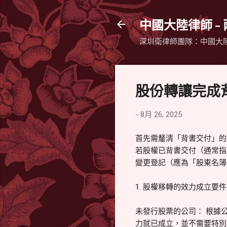
中國大陸律師 -
深圳衛律師團隊：中國大
股份轉讓完成
-
8月 26, 2025
首先需釐清「背書交付」的
若股權已背書交付（通常指
變更登記（應為「股東名
1. 股權移轉的效力成立要件
未發行股票的公司： 根據
力就已成立，並不需要特別