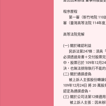
是否因未辦理 董事持股變
程序歷程
第一審（新竹地院 110訴
審（臺灣高等法院 114年
高等法院見解
(一) 關於確認利益
民訴法第247條：須具「
必須透過背書＋交付股票完成
中，股票已於 109年12
決，也無法排除執行不能的
(二) 關於通謀虛偽
被上訴人主張股份轉讓係通謀
109年12月24日 將 
認定為通謀虛偽。
(三) 關於公司法第12條適用
被上訴人主張：因未辦理