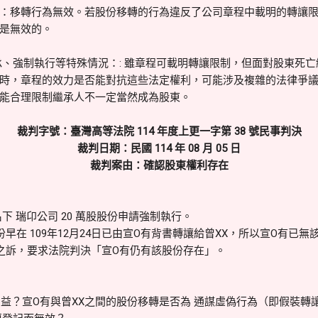
：移轉行為無效。若股份移轉的行為違反了公司章程中載明的轉讓
是無效的。
承、強制執行等特殊情況：: 雖章程可載明轉讓限制，但面對股東死
時，章程的效力是否能對抗這些法定權利，可能涉及複雜的法律爭
能合理限制繼承人不一定當然成為股東。
裁判字號：臺灣高等法院 114 年度上更一字第 38 號民事判決
裁判日期：民國 114 年 08 月 05 日
裁判案由：確認股東權利存在
 瑞卬公司 20 萬股股份申請強制執行。
 109年12月24日已由宣O有背書轉讓給曾XX，所以宣O有已無
訴，要求法院判決「宣O有仍有該股份存在」。
？宣O有與曾XX之間的股份移轉是否為 通謀虛偽行為（即假裝轉