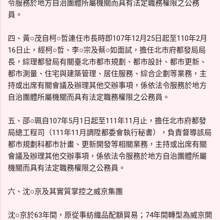
令服務於地方自治團體所屬機關而具有法定職務權限之公務
員。
四、黃○茂自柯○哲連任市長時即107年12月25日起至110年2月
16日止，經柯○哲、李○宗及蔡○如面試，擔任北市府都發局局
長，綜理都發局有關臺北市都市規劃、都市設計、都市更新、
都市測量、住宅與建築管理、居住服務、綜合企劃等業務，主
持或出席有關會議及辦理其他交辦事項，係依法令服務於地方
自治團體所屬機關而具有法定職務權限之公務員。
五、邵○珮自107年5月1日起至111年11月止，擔任北市府都發
局總工程司（111年11月調陞都委會執行秘書），負責督導該局
都市規劃科都市計畫、更新開發等相關業務，主持或出席有關
會議及辦理其他交辦事項，係依法令服務於地方自治團體所屬
機關而具有法定職務權限之公務員。
六、沈○京及其實質掌控之威京集團
沈○京於63年間，原從事紡織品配額貿易；74年間轉型為威京開