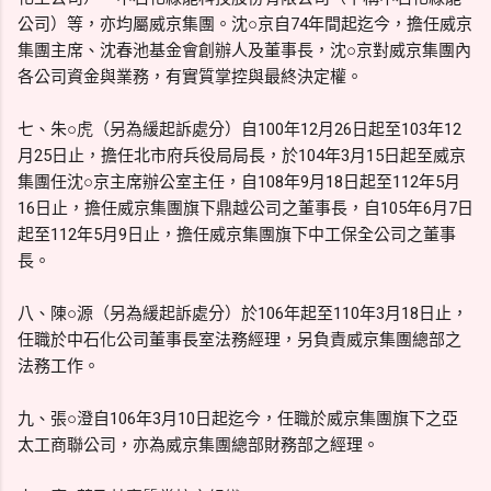
公司）等，亦均屬威京集團。沈○京自74年間起迄今，擔任威京
集團主席、沈春池基金會創辦人及董事長，沈○京對威京集團內
各公司資金與業務，有實質掌控與最終決定權。
七、朱○虎（另為緩起訴處分）自100年12月26日起至103年12
月25日止，擔任北市府兵役局局長，於104年3月15日起至威京
集團任沈○京主席辦公室主任，自108年9月18日起至112年5月
16日止，擔任威京集團旗下鼎越公司之董事長，自105年6月7日
起至112年5月9日止，擔任威京集團旗下中工保全公司之董事
長。
八、陳○源（另為緩起訴處分）於106年起至110年3月18日止，
任職於中石化公司董事長室法務經理，另負責威京集團總部之
法務工作。
九、張○澄自106年3月10日起迄今，任職於威京集團旗下之亞
太工商聯公司，亦為威京集團總部財務部之經理。