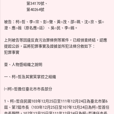
第34170號、
第40264號
被告：柯○哲、李○宗、彭○聲、黃○茂、邵○珮、沈○京、張○
澄、應○薇（原名應○廷）、吳○民、李○娟。
上列被告等因違反貪污治罪條例等案件，已經偵查終結，認應
提起公訴，茲將犯罪事實及證據並所犯法條分敘如下：
犯罪事實
壹、人物暨組織之說明
一、柯○哲及其實質掌控之組織
㈠柯○哲擔任臺北市市長部分
1、柯○哲自民國103年12月25日至111年12月24日為臺北市第6
屆、第7屆市長（103年12月25日至107年12月24日為柯○哲首任
市長期間，107年12月25日至111年12月24日為柯○哲連任市長