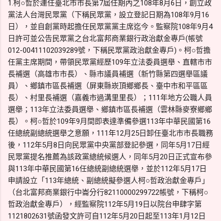
1.柯○哲於連任臺北市市長第7屆任期內之108年8月6日，創立政
黨法人台灣民眾黨（下稱民眾黨，設立登記日期為108年9月16
日），並自創黨時起擔任民眾黨黨主席迄今。監察院108年9月4
日許可並公告民眾黨之台北富邦商業銀行政治獻金專戶(帳號
012-00411102039289號，下稱民眾黨政治獻金專戶)。柯○哲擔
任黨主席期間，帶領民眾黨經歷109年立法委員選舉、直轄市市
長補選（高雄市市長）、縣市議員補選（新竹縣第四選舉區議
員）、鄉鎮市區長補選（屏東縣崁頂鄉鄉長、臺中市和平區區
長）、村里長補選（嘉義市過溝里里長）；111年地方公職人員
選舉；113年立法委員選舉、鄉鎮市區長補選（雲林縣麥寮鄉鄉
長）。柯○哲於109年9月間即表達準備參選113年中華民國第16
任總統副總統選舉之意願，111年12月25日卸任臺北市市長職務
後，112年5月8日向民眾黨中央黨部登記參選，同年5月17日經
民眾黨提名推薦為該政黨總統候選人，同年5月20日正式宣布參
與113年中華民國第16任總統副總統選舉，並於112年5月17日
申請設立「113年總統、副總統擬參選人柯○哲政治獻金專戶」
（台北富邦商業銀行中崙分行82110000299722帳號，下稱柯○
哲政治獻金專戶），經監察院112年5月19日以院台申肆字第
1121802631號函發文許可自112年5月20日起至113年1月12日