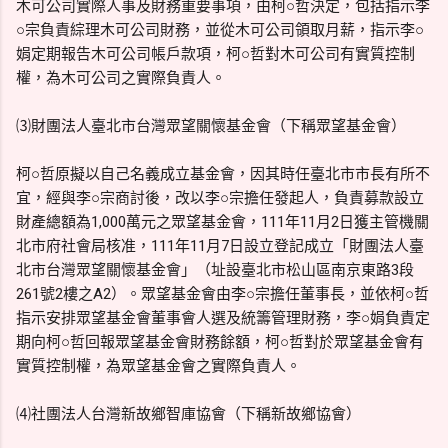
木可公司實際人事及財務重要事項，由柯○哲決定，包括指示李
○宗負責綜理木可公司財務，並從木可公司領取月薪，指示李○
娟定期報告木可公司帳戶款項，柯○哲對木可公司有實質控制
權，為木可公司之實際負責人。
⑶財團法人臺北市台灣眾望關懷基金會（下稱眾望基金會）
柯○哲原擬以自己名義成立基金會，因其時任臺北市市長有所不
宜，經與李○宗商討後，改以李○宗擔任發起人，負責募款設立
財產總額為1,000萬元之眾望基金會，111年11月2日獲主管機關
北市府社會局核准，111年11月7日設立登記成立「財團法人臺
北市台灣眾望關懷基金會」（址設臺北市松山區南京東路3段
261號2樓之A2）。眾望基金會由李○宗擔任董事長，並依柯○哲
指示安排眾望基金會董事會人選及統籌管理財務，李○娟負責定
期向柯○哲回報眾望基金會財務餘額，柯○哲對於眾望基金會有
實質控制權，為眾望基金會之實際負責人。
⑷社團法人台灣新故鄉智庫協會（下稱新故鄉協會）