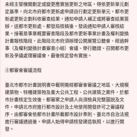
未經主管機關劃定或變更應實施更新之地區，得依更新單元劃
定基準，向北市府都市更新處申請自行劃定更新單元，都市更
新處更新企劃科依審查結果，通知申請人補正或將審查結果簽
辦，送都市更新處、都發局核稿後，發函通知申請人審核結
果。接著是事業概要審查階段及都市更新事業計畫及權利變換
計畫報核階段，此階段北市府須辦理公開展覽公聽會、經過幹
事（及權利變換計畫審查小組）會議、舉行聽證、召開都市更
新及爭議處理審議會，最後核定發布實施。
②都審會審議流程
臺北市都市計畫說明書中載明需經都審會審議之地區、大規模
建築物、特種建築物及重大公共工程、公共建築之案件，於都
市計畫核定生效後，都審案之申請人尚須檢具完整圖說及文
件，申請北市府進行都市設計及土地使用開發許可之審議程
序，由都審會依都市計畫所載都市設計準則、臺北市自治法規
進行審議通過後，申請人始得申請核發建造執照，以進行開
發。