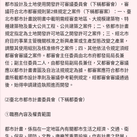
都市設計及土地使用開發許可審議委員會（下稱都審會），審
議符合北市都審規則第2條規定之案件（下稱都審案）：一、臺
北市都市計畫說明書中載明需經審查地區、大規模建築物、特
種建築物及重大公共工程、公共建築之案件；二、依都市計畫
規定指定為土地開發許可地區之開發許可之案件；三、經北市
府目的事業主管機關核准之新興產業或生產型態改變之產業，
調整其使用組別及核准條件之案件；四、其他依法令規定須經
都審會審議之案件。都審會主任委員由北市府都發局局長兼
任；副主任委員二人，由都發局副局長兼任，又都審會之審議
應以都市計畫書圖及自治法規規定為據。都審案應符合都市計
畫所載都市設計準則及審議參考範例規定，經都審會審議通過
後，始得申請建造執照進而開發。
⑵臺北市都市計畫委員會（下稱都委會）
①職務內容及權責範圍
都市計畫，係指在一定地區內有關都市生活之經濟、交通、衛
生、保安、國防、文教、康樂等重要設施，作有計畫之發展，