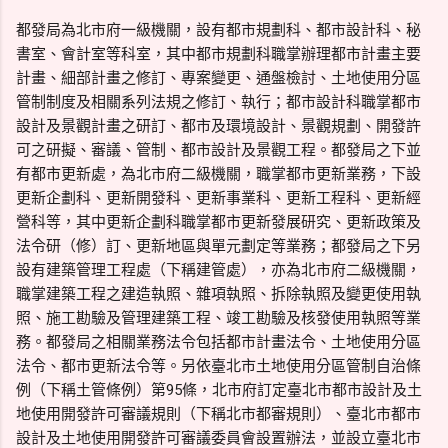
都發局為北市府一級機關，設有都市規劃科、都市設計科、秘
書室、會計室等科室，其中都市規劃科職掌辦理都市計畫主要
計畫、細部計畫之修訂、專案變更、通盤檢討、土地使用分區
管制制度及相關系列法規之修訂、執行；都市設計科職掌都市
設計及景觀計畫之研訂、都市及環境設計、景觀規劃、開發許
可之研擬、審議、管制、都市設計及景觀工程。都發局之下並
有都市更新處，為北市府二級機關，職掌都市更新業務，下設
更新企劃科、更新開發科、更新事業科、更新工程科、更新經
營科等，其中更新企劃科職掌都市更新發展研究、更新政策及
法令研（修）訂、更新地區與單元劃定等業務；都發局之下另
設有建築管理工程處（下稱建管處），亦為北市府二級機關，
職掌建築工程之建造執照、雜項執照、拆除執照及變更使用執
照、施工勘驗及管理建築工程、竣工勘驗及核發使用執照等業
務。都發局之相關業務法令包括都市計畫法令、土地使用分區
法令、都市更新法令等。另依臺北市土地使用分區管制自治條
例（下稱土管條例）第95條，北市府訂定臺北市都市設計及土
地使用開發許可審議規則（下稱北市都審規則）、臺北市都市
設計及土地使用開發許可審議委員會設置辦法，並設立臺北市