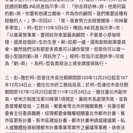
送通訊軟體LINE訊息指示李○宗：「你去拜訪林○淵，他是阿扁
的劉○英，你要和他建立關係，作為你的顧問。我們需要這種有
經驗的人。」李○宗回以：「是，我會努力去經營關係，向林董
多學習」。柯○哲於113年5月6日，傳送LINE訊息指示李○宗：
「以後黨營事業，要拜託你來當最高顧問，不管是小草咖啡
棧，還是這個邱○生的生意。蔡○如那一邊，還有創新創業委員
會。雖然我們沒有那麼多資產可以讓你管理，但是你可以當一
個小型版的劉○英，拜託你了。」經柯○哲指示並期許李○宗成
為「劉○英」，為柯○哲負責政治上資金調度與執行。
三、彭○聲於柯○哲首任市長任期期間即103年12月25日起至107
年12月24日止，擔任北市府工務局局長；於柯○哲連任市長任期
期間即107年12月25日起至111年12月24日止，擔任臺北市副市
長，依地方制度法第55條第1項規定，襄助市長處理市政，並負
責督導都發局、工務局、都委會等北市府機關業務，另兼任都
委會主任委員職務，綜理都委會職權相關臺北市都市計畫、舊
市區更新計畫、新市區建設計畫、都市計畫申請或建議案、私
人或團體投資辦理都市計畫事業等案件之審議等事務，係依法