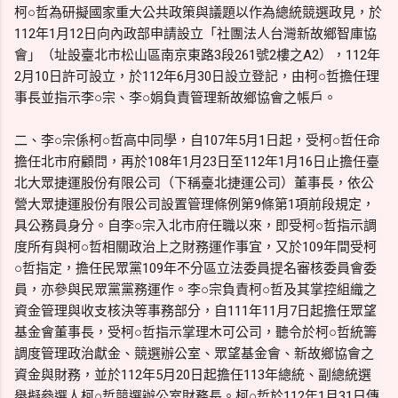
柯○哲為研擬國家重大公共政策與議題以作為總統競選政見，於
112年1月12日向內政部申請設立「社團法人台灣新故鄉智庫協
會」（址設臺北市松山區南京東路3段261號2樓之A2），112年
2月10日許可設立，於112年6月30日設立登記，由柯○哲擔任理
事長並指示李○宗、李○娟負責管理新故鄉協會之帳戶。
二、李○宗係柯○哲高中同學，自107年5月1日起，受柯○哲任命
擔任北市府顧問，再於108年1月23日至112年1月16日止擔任臺
北大眾捷運股份有限公司（下稱臺北捷運公司）董事長，依公
營大眾捷運股份有限公司設置管理條例第9條第1項前段規定，
具公務員身分。自李○宗入北市府任職以來，即受柯○哲指示調
度所有與柯○哲相關政治上之財務運作事宜，又於109年間受柯
○哲指定，擔任民眾黨109年不分區立法委員提名審核委員會委
員，亦參與民眾黨黨務運作。李○宗負責柯○哲及其掌控組織之
資金管理與收支核決等事務部分，自111年11月7日起擔任眾望
基金會董事長，受柯○哲指示掌理木可公司，聽令於柯○哲統籌
調度管理政治獻金、競選辦公室、眾望基金會、新故鄉協會之
資金與財務，並於112年5月20日起擔任113年總統、副總統選
舉擬參選人柯○哲競選辦公室財務長。柯○哲於112年1月31日傳