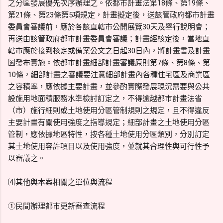
之分區發展優先次序辦理之。依都市計畫法第18條、第19條、
第21條、第23條第5項規定，計畫擬定後，送該管政府都市計畫
委員會審議前，應於各該直轄市公開展覽30天及舉行說明會；
再送由該管政府都市計畫委員會審議；計畫經核定後，當地直
轄市應於接到核定或備案公文之日起30日內，將計畫書及計畫
圖發布實施。依都市計畫細部計畫審議原則第7條、第8條、第
10條，細部計畫之審議要注意細部計畫內各種住宅區及商業區
之容積率，應依據主要計畫，並參酌實際發展現況需要與公共
設施用地面積服務水準檢討訂定之，不得逾越都市計畫法省
（市）施行細則或土地使用分區管制規則之規定，且不得違反
主要計畫有關使用強度之指導規定；細部計畫之土地使用分區
管制，應依據地區特性，按各種土地使用分區類別，分別訂定
其土地使用容許項目以及使用強度，並就其合理性與可行性予
以審議之。
⑷其他與本案相關之單位與流程
①民間辦理都市更新審查流程