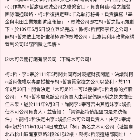
○宗作為柯○哲處理眾城公司之聯繫窗口，負責與孫○強之經營
團隊溝通聯絡、柯○哲復指定藍○丰為執行秘書，負責撰寫「基
金與屯田企業規劃進度報告」，眾城公司即在柯○哲之指示規劃
下，於109年5月5日設立登記完成，係柯○哲實際掌控之公司，
嗣柯○哲未依上揭計畫積極運作眾城公司，此為其利用政黨架構
營利公司以謀回饋之濫觴。
⑵木可公關行銷有限公司（下稱木可公司）
柯○哲、李○宗於111年5月間共同商討競選財務問題，決議就柯
○哲肖像權以專屬授權予柯○哲實質掌控之公司以營利，於111
年6月30日，開會決定「木可是唯一可以授權柯○哲肖像的控股
公司」，柯○哲本屬意該公司負責人由其配偶陳○琪之姊夫擔任
但未果，遂於111年9月3日，詢問李○宗可否由其胞妹李○娟擔
任木可公司負責人，並告知：「禁得起特偵組盤問是先決條
件」。嗣柯○哲決定由李○娟擔任木可公司負責人，由李○宗請
李○娟於111年10月14日成立以「柯」為名之木可公司（址設臺
北市松山區南京東路3段261號2樓，與柯○哲競選總部同址）。