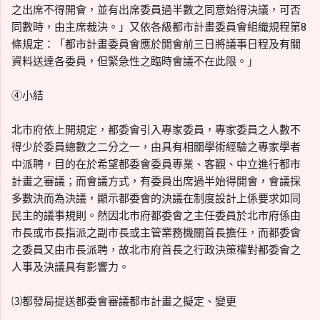
之出席不得開會，並有出席委員過半數之同意始得決議，可否
同數時，由主席裁決。」又依各級都市計畫委員會組織規程第8
條規定：「都市計畫委員會應於開會前三日將議事日程及有關
資料送達各委員，但緊急性之臨時會議不在此限。」
④小結
北市府依上開規定，都委會引入專家委員，專家委員之人數不
得少於委員總數之二分之一，由具有相關學術經驗之專家學者
中派聘，目的在於希望都委會委員專業、客觀、中立進行都市
計畫之審議；而會議方式，有委員出席過半始得開會，會議採
多數決而為決議，顯示都委會的決議在制度設計上係要求如同
民主的議事規則。然因北市府都委會之主任委員於北市府係由
市長或市長指派之副市長或主管業務機關首長擔任，而都委會
之委員又由市長派聘，故北市府首長之行政決策權對都委會之
人事及決議具有影響力。
⑶都發局提送都委會審議都市計畫之擬定、變更