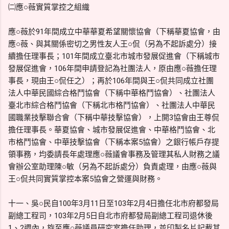
㈡應○薇實質掌控之組織
應○薇於91年間成立中華華夏希望關懷協會（下稱華夏協會，由
應○薇、與其關係密切之男性友人王○侃（另為不起訴處分）接
續擔任理事長；101年間成立臺北市城市發展促進會（下稱城市
發展促進會，106年間申請登記為社團法人，原由應○薇擔任理
事長，現由王○侃任之）；再於106年間與王○侃共同成立社團
法人中華民國綜合格鬥協會（下稱中華格鬥協會）、社團法人
臺北市綜合格鬥協會（下稱北市格鬥協會）、社團法人中華民
國職業技擊聯合會（下稱中華技擊協會），上開3協會由王尊侃
擔任理事長。華夏協會、城市發展促進會、中華格鬥協會、北
市格鬥協會、中華技擊協會（下稱本案5協會）之銀行帳戶存提
領事務，均委請長年處理應○薇議會事務及管理其私人財務之議
會辦公室助理陳○敏（另為不起訴處分）負責處理，由應○薇與
王○侃共同實質掌控本案5協會之營運與財務。
十一、吳○民自100年3月11日至103年2月4日擔任北市府都發局
副總工程司，103年2月5日自北市府都發局副總工程司退休後
1、2週內，旋至應○薇議員研究室擔任助理，並印製名片記載其