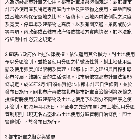
人為妨礙都市計畫之使用。都市計畫法第39條規定：對於都市
計畫各使用區及特定專用區內土地及建築物之使用、基地面積
或基地內應保留空地之比率、容積率、基地內前後側院之深度
及寬度、停車場及建築物之高度，以及有關交通、景觀或防火
等事項，內政部或直轄市政府得依據地方實際情況，於本法施
行細則中作必要之規定。
2.直轄市政府依上述法律授權，依法運用其公權力，對土地使用
予以分區管制，並按各使用分區之特徵及性質，對土地使用型
態及使用強度加以限制及管理，以都市計畫之理想與目標引導
都市發展，維護完善的生活環境。北市府依據都市計畫法第85
條規定，於65年2月4日頒布實施北市都市計畫自治條例，並於
發布日施行。嗣北市府再依據北市都市計畫自治條例第26條之
授權得將使用分區建築物及土地之使用予以劃分不同程序之使
用管制，於72年4月25日，率全臺之先頒布臺北市土地使用分區
管制規則（現更名為臺北市土地使用分區管制自治條例，即土
管條例），於發布日施行。
3.都市計畫之擬定與變更