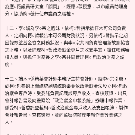
為應○薇議員研究室「顧問」，經應○薇授意，以市議員助理身
分，協助應○薇行使市議員之職權。
十二、李○娟為李○宗之胞妹，依柯○哲指示擔任木可公司負責
人，定期向柯○哲報告木可公司財務狀況，另依柯○哲指示定期
回報眾望基金會之財務狀況、與李○宗共同負責管理新故鄉協會
之財務，以及綜理柯○哲政治獻金專戶之收支事宜，擔任帳務審
核人員，與擔任財務長之李○宗共同管理柯○ 哲政治財務之調
度。
十三、端木○係精華會計師事務所主持會計師，經李○宗引薦，
於柯○哲參選上開總統副總統選舉並依政治獻金法設立柯○哲政
治獻金專戶時，受委託負責記載該專戶收支、查核簽證、出具
會計報告書及向監察院「政治獻金申報系統」辦理申報作業，
係受柯○哲委託登載柯○哲政治獻金專戶收入及支出帳簿、製作
會計報告書、查核簽證，並向監察院辦理申報作業等業務之
人。