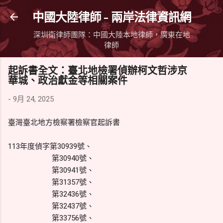
跳到主要內容
中國大陸律師 - 兩岸法律資訊網
深圳衛律師團隊：中國大陸本地律師，廣東在地
律師
起訴書全文：臺北地檢署偵辦柯文哲涉京
華城、政治獻金等相關案件
-
9月 24, 2025
臺灣臺北地方檢察署檢察官起訴書
113年度偵字第30939號、
第30940號、
第30941號、
第31357號、
第32436號、
第32437號、
第33756號、