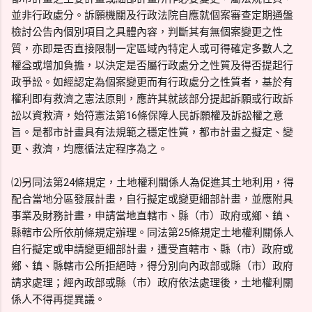
並非行政處分。訴願機關及行政法院自應就個案審查定期通盤
檢討公告內個別項目之具體內容，判斷其有無個案變更之性
質，亦即是否直接限制一定區域內特定人或可得確定多數人之
權益或增加負擔，以決定是否屬行政處分之性質及得否提起行
政爭訟。如經認定為個案變更而有行政處分之性質者，基於有
權利即有救濟之憲法原則，應許其就該部分提起訴願或行政訴
訟以資救濟，始符憲法第16條保障人民訴願權及訴訟權之意
旨。是都市計畫具有法規範之穩定性質，都市計畫之擬定、變
更、救濟，均應循法定程序為之。
⑵另同法第24條規定，土地權利關係人為促進其土地利用，得
配合當地分區發展計畫，自行擬定或變更細部計畫，並應附具
事業及財務計畫，申請當地直轄市、縣（市）政府或鄉、鎮、
縣轄市公所依前條規定辦理。同法第25條規定土地權利關係人
自行擬定或申請變更細部計畫，遭受直轄市、縣（市）政府或
鄉、鎮、縣轄市公所拒絕時，得分別向內政部或縣（市）政府
請求處理；經內政部或縣（市）政府依法處理後，土地權利關
係人不得再提異議。