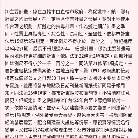
⑴主要計畫，係在直轄市由直轄市政府，為促進市、鎮、鄉有
計畫之均衡發展，在一定地區作有計畫之發展，並對土地使用
作合理之規劃，所擬定的指導計畫，作為擬定細部計畫之準
則，性質上具指導性、綜合性、長期性、全盤性，依都市計畫
法第15條第2項規定，其比例尺不得小於一萬分之一；實施進度
以5年為1期，最長不得超過25年。細部計畫，係為主要計畫範
圍內地區作更詳細的計畫，依同法第22條第2項規定，細部計畫
圖比例尺不得小於一千二百分之一。同法第21條第1項規定，主
要計畫經核定或備案後，當地直轄市、縣（市）政府應於接到
核定或備案公文之日起30日內，將主要計畫書及主要計畫圖發
布實施，並應將發布地點及日期刊登新聞紙或新聞電子報周
知。同法第26條規定，都市計畫經發布實施後，不得隨時任意
變更，但擬定計畫之機關每3年內或5年內至少應通盤檢討一
次，依據發展情況，並參考人民建議作必要之變更。同法第27
條第1項規定，例外遭受重大事變、避免重大災害、適應國防或
經濟發展需要、配合興建重大設施等情事，應視實際情況迅行
變更。又釋字第742號解釋理由書：都市計畫定期通盤檢討對原
都市計畫之主要計畫或細部計畫所作必要變更，屬法規性質，