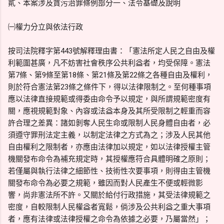
貳、本案涉及貪污治罪條例部分一、法令基礎及說明
㈠權力分立與依法行政
按司法院釋字第443號解釋理由書：「憲法所定人民之自由及權
利範圍甚廣，凡不妨害社會秩序公共利益者，均受保障。憲法
第7條、第9條至第18條、第21條及第22條之各種自由及權利，
則於符合憲法第23條之條件下，得以法律限制之。至何種事項
應以法律直接規範或得委由命令予以規定，與所謂規範密度有
關，應視規範對象、內容或法益本身及其所受限制之輕重而容
許合理之差異：諸如剝奪人民生命或限制人民身體自由者，必
須遵守罪刑法定主義，以制定法律之方式為之；涉及人民其他
自由權利之限制者，亦應由法律加以規定，如以法律授權主管
機關發布命令為補充規定時，其授權應符合具體明確之原則；
若僅屬與執行法律之細節性、技術性次要事項，則得由主管機
關發布命令為必要之規範，雖因而對人民產生不便或輕微影
響，尚非憲法所不許。又關於給付行政措施，其受法律規範之
密度，自較限制人民權益者寬鬆，倘涉及公共利益之重大事項
者，應有法律或法律授權之命令為依據之必要，乃屬當然」；