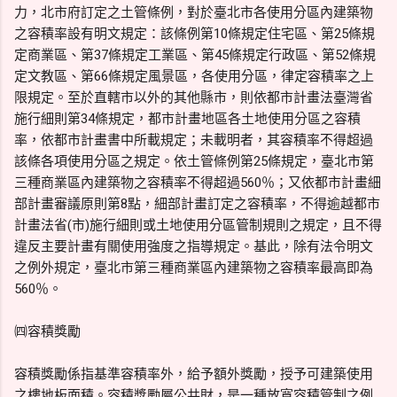
力，北市府訂定之土管條例，對於臺北市各使用分區內建築物
之容積率設有明文規定：該條例第10條規定住宅區、第25條規
定商業區、第37條規定工業區、第45條規定行政區、第52條規
定文教區、第66條規定風景區，各使用分區，律定容積率之上
限規定。至於直轄市以外的其他縣市，則依都市計畫法臺灣省
施行細則第34條規定，都市計畫地區各土地使用分區之容積
率，依都市計畫書中所載規定；未載明者，其容積率不得超過
該條各項使用分區之規定。依土管條例第25條規定，臺北市第
三種商業區內建築物之容積率不得超過560％；又依都市計畫細
部計畫審議原則第8點，細部計畫訂定之容積率，不得逾越都市
計畫法省(市)施行細則或土地使用分區管制規則之規定，且不得
違反主要計畫有關使用強度之指導規定。基此，除有法令明文
之例外規定，臺北市第三種商業區內建築物之容積率最高即為
560％。
㈣容積獎勵
容積獎勵係指基準容積率外，給予額外獎勵，授予可建築使用
之樓地板面積。容積獎勵屬公共財，是一種放寬容積管制之例