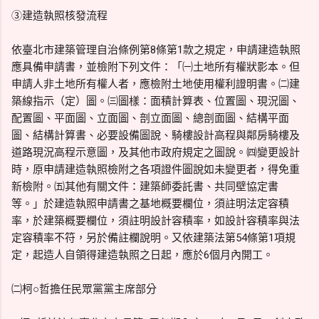
③建造執照核發流程
依臺北市建築管理自治條例第8條第1款之規定，申請建造執照
應具備申請書，並檢附下列文件：「㈠土地所有權狀影本。但
申請人非土地所有權人者，應檢附土地使用權利證明書。㈡建
築線指示（定）圖。㈢圖樣：面積計算表、位置圖、現況圖、
配置圖、平面圖、立面圖、剖立面圖、總剖面圖、結構平面
圖、結構計算書、必要設備圖說、騎樓設計高程與鄰房騎樓及
道路現況高程示意圖，及其他市政府規定之圖說。㈣變更設計
時，原申請建造執照檢附之各項證件圖說如未變更者，得免重
新檢附。㈤其他有關文件：建築師委託書、共同壁協定書
等。」於建造執照申請書之基地概要欄位，須註明法定容積
率，於建築概要欄位，須註明設計容積率，如設計容積率與法
定容積率不符，另於備註欄說明。又依建築法第54條第1項規
定，起造人自領得建造執照之日起，應於6個月內開工。
㈡柯○哲擔任民眾黨黨主席部分