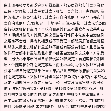
由上開都發局及都委會之組織職掌，都發局為都市計畫之業務
單位，辦理都市計畫主要計畫、細部計畫之修訂、專案變更及
通盤檢討。依臺北市都市計畫施行自治條例（下稱北市都市計
畫自治條例）第7條規定，土地權利關係人依都市計畫法第24條
自行擬定細部計畫時，市政府認為其計畫不當或有礙公共利益
時，得請其修改。其應具備之書圖及附件與本法或本自治條例
之規定不合者，得令其補足或不予受理。都發局須確認土地權
利關係人提出之細部計畫並無不當或有礙公共利益，且書圖及
附件符合都市計畫法及北市都市計畫自治條例之規定，方能受
理。另依北市都市計畫自治條例第24條規定，實施容積管制地
區，依照容積管制之規定辦理。而土地權利關係人依都市計畫
法第24條自行擬定細部計畫，申請當地直轄市政府依同法第23
條之規定辦理。又依都市計畫法第23條第1項、第2項、第5項之
規定，細部計畫之擬定、審議、公開展覽及發布實施，應分別
依同法第17條第1項、第18條、第19條及第21條規定辦理，細
部計畫之審議係依內政部訂定之都市計畫細部計畫審議原則，
再由直轄市政府核定實施。細部計畫之擬定，除有北市都市計
畫自治條例第5條但書之情形外，應配合都市計畫法第17條規定