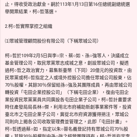
止，得收受政治獻金。嗣於113年1月13日第16任總統副總統選
舉開票結果，柯○哲落選。
2.柯○哲實際掌控之組織
⑴眾城管理顧問股份有限公司（下稱眾城公司）
柯○哲於109年2月5日與李○宗、蔡○如、孫○強等人，決議成立
基金管理公司，取民眾黨眾志成城之意，創設眾城公司，擬透
過柯○哲之政治實力，募集新臺幣（下同）20億元的投資款，由
民眾黨或柯○哲指定之人或境外控股公司擔任眾城公司股東，佔
70％股權，其餘30％保留給孫○強及其團隊成員，再由眾城公司
轉投資「屯田企業控股公司」（下稱屯田企業），復由屯田企
業投資民眾黨黨員共同廣設各屯田企業子公司，柯○哲計畫要求
時任產發局局長林○傑，利用北市府補助新創事業案件等，投資
臺北市之屯田企業子公司，冀從北市府資源獲得挹注，眾城公
司則向上揭各公司收取管理費並管理之，此即「屯田計畫」。
柯○哲透過蔡○如，指定以朱○蓉名義登記持有眾城公司70％股
權，其餘30％股權則由孫○強之經營團隊持有，柯○哲並指定李