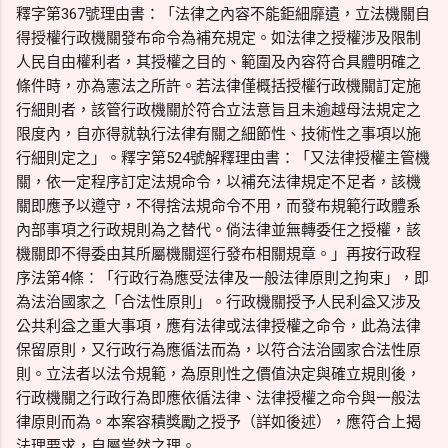
釋字第367號理由書：「法律之內容不能鉅細靡遺，立法機關自
得授權行政機關發布命令為補充規定。如法律之授權涉及限制
人民自由權利者，其授權之目的、範圍及內容符合具體明確之
條件時，亦為憲法之所許。若法律僅概括授權行政機關訂定施
行細則者，該管行政機關於符合立法意旨且未逾越母法規定之
限度內，自亦得就執行法律有關之細節性、技術性之事項以施
行細則定之」。釋字第524號解釋理由書：「又法律授權主管機
關，依一定程序訂定法規命令，以補充法律規定不足者，該機
關即應予以遵守，不得捨法規命令不用，而發布規範行政體系
內部事項之行政規則為之替代。倘法律並無轉委任之授權，該
機關即不得委由其所屬機關逕行發布相關規章。」再按行政程
序法第4條：「行政行為應受法律及一般法律原則之拘束」，即
為法治國家之「合法性原則」。行政機關授予人民利益又涉及
公共利益之重大事項，應有法律或法律授權之命令，此為法律
保留原則，又行政行為應循法而為，以符合法治國家合法性原
則。立法者以法令規範，為原則性之價值決定與確立規則後，
行政機關之行政行為即應依循法律、法律授權之命令與一般法
律原則而為。本案容積獎勵之授予（詳如後述），應符合上揭
法理要求，自屬當然之理。