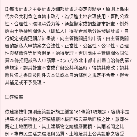
⑶都市計畫之主要計畫及細部計畫之擬定與變更，原則上係由
代表公共利益之直轄市政府，為促進土地合理使用，審酌公益
性、合理性、環境承受力等，通盤擬定或調整都市計畫，例外
始由土地權利關係人（即私人）得配合當地分區發展計畫，自
行擬定或變更細部計畫後，向主管機關提出申請，由主管機關
審酌該私人申請案之合法性、正當性、公益性、公平性、合理
性與整體性等是否俱足，始得受理，否則應由主管機關依同法
第25條拒絕該私人申請案。北市府依北市都市計畫自治條例第7
條規定，認其計畫不當或有礙公共利益時，得請其修改；認其
應具備之書圖及附件與本法或本自治條例之規定不合者，得令
其補足或不予受理。
㈢容積率
依建築技術規則建築設計施工編第161條第1項規定，容積率是
指基地內建築物之容積總樓地板面積與基地面積之比，意即在
既定土地面積上，其上建築物之總樓層面積，其兩者間之比
例。為市民生活之環境與品質、土地及其上公共設施之容受