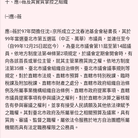
十、應○薇及其實質掌控之組織
㈠應○薇
應○薇於97年間擔任沈○京所成立之沈春池基金會秘書長，其於
99年當選臺北市第五選區（中正、萬華）市議員，並連任至今
（自99年12月25日起迄今），為臺北市議會第11屆至第14屆議
員。依地方制度法第48條第2項規定，於議會定期會開會時，有
向各該首長或單位主管，就其主管業務質詢之權。依地方制度
法第35條、臺北巿議會組織自治條例、臺北市議會議事規則等
規定，對於直轄市法規、直轄市預算、直轄市特別稅課、臨時
稅課及附加稅課、直轄市財產之處分、直轄市政府組織自治條
例及所屬事業機構組織自治條例、直轄市政府提案事項、直轄
市議員提案事項有參與議決之權利，對於直轄市決算之審核報
告有參與審議之權利，並享有接受人民請願及其他依法律賦予
之職權。其對臺北市政府及所屬單位之相關預算及議案，具有
質詢、審議、監督之職權，屬依法令服務於地方自治團體所屬
機關而具有法定職務權限之公務員。