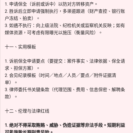
1. 申请保全（诉前或诉中）以防对方转移资产。
2. 胜诉后立即申请强制执行，多渠道跟进（财产查控、银行账
户冻结、拍卖）。
3. 如遇不执行：向上级法院、纪检机关或监察机关反映；如有
媒体资源，可考虑有限曝光以施压（衡量风险）。
十一、实用模板
1. 诉前保全申请要点（要提交：案件事实、法律依据、保全请
求、担保方案）。
2. 会见纪录模板（时间／地点／人员／要点／附件证据清
单）。
3. 律师委托书关键条款（代理范围、费用、信息保密、解聘条
款）。
十二、伦理与法律红线
1. 绝对不得采取贿赂、威胁、伪造证据等非法手段。短期利益
可能导致长期刑责风险。