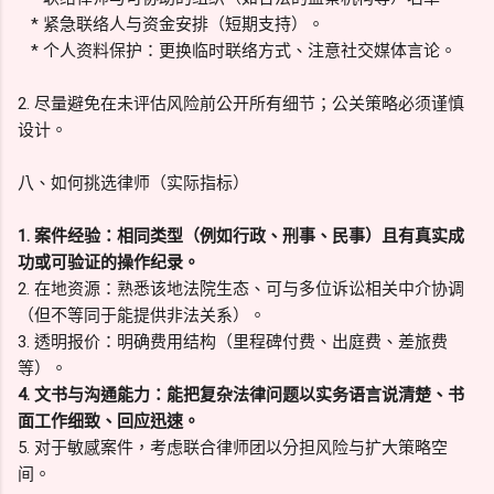
* 紧急联络人与资金安排（短期支持）。
* 个人资料保护：更换临时联络方式、注意社交媒体言论。
2. 尽量避免在未评估风险前公开所有细节；公关策略必须谨慎
设计。
八、如何挑选律师（实际指标）
1. 案件经验：相同类型（例如行政、刑事、民事）且有真实成
功或可验证的操作纪录。
2. 在地资源：熟悉该地法院生态、可与多位诉讼相关中介协调
（但不等同于能提供非法关系）。
3. 透明报价：明确费用结构（里程碑付费、出庭费、差旅费
等）。
4. 文书与沟通能力：能把复杂法律问题以实务语言说清楚、书
面工作细致、回应迅速。
5. 对于敏感案件，考虑联合律师团以分担风险与扩大策略空
间。