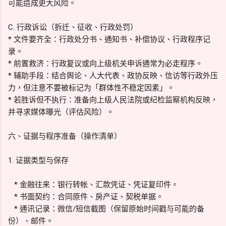
可能造成更大风险。
C. 行政诉讼（拆迁、征收、行政处罚）
* 文件要齐全：行政处分书、通知书、补偿协议、行政程序记
录。
* 前置救济：行政复议或向上级机关申诉通常为必走程序。
* 辅助手段：结合舆论、人大代表、政协反映、信访等行政外压
力，但注意不要被标记为「群体性不稳定因素」。
* 若胜诉但不执行：准备向上级人民法院或纪检监察机构反映，
并寻求媒体曝光（评估风险）。
六、证据与程序准备（操作清单）
1. 证据类型与保存
* 金融往来：银行转帐、汇款凭证、凭证复印件。
* 书面契约：合同原件、房产证、契税单据。
* 通讯记录：微信/短信截图（保留原始时间戳与可能的备
份）、邮件。