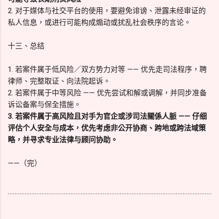
2. 对于媒体与社交平台的使用，要避免诽谤、泄露未经审证的
私人信息，或进行可能构成煽动或扰乱社会秩序的言论。
十三、总结
1. 若案件属于低风险／双方势力对等 —— 优先走司法程序，聘
律师、完整取证、向法院起诉。
2. 若案件属于中等风险 —— 优先尝试和解或调解，并同步准备
诉讼备案与保全措施。
3. 若案件属于高风险且对手为官企或涉司法關係人脈 —— 仔细
评估个人安全与成本，优先考虑非公开协商、跨地或跨法域策
略，并寻求专业法律与顾问协助。
——（完）