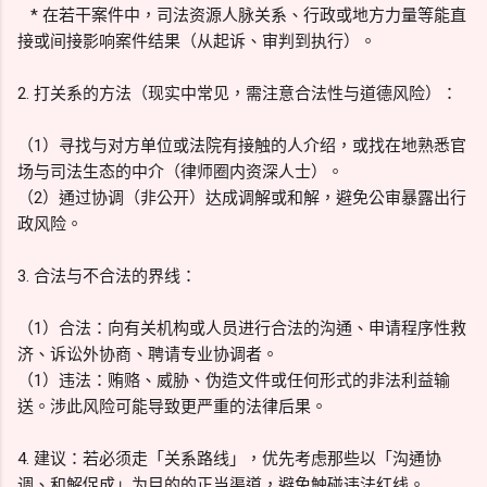
* 在若干案件中，司法资源人脉关系、行政或地方力量等能直
接或间接影响案件结果（从起诉、审判到执行）。
2. 打关系的方法（现实中常见，需注意合法性与道德风险）：
（1）寻找与对方单位或法院有接触的人介绍，或找在地熟悉官
场与司法生态的中介（律师圈内资深人士）。
（2）通过协调（非公开）达成调解或和解，避免公审暴露出行
政风险。
3. 合法与不合法的界线：
（1）合法：向有关机构或人员进行合法的沟通、申请程序性救
济、诉讼外协商、聘请专业协调者。
（1）违法：贿赂、威胁、伪造文件或任何形式的非法利益输
送。涉此风险可能导致更严重的法律后果。
4. 建议：若必须走「关系路线」，优先考虑那些以「沟通协
调、和解促成」为目的的正当渠道，避免触碰违法红线。