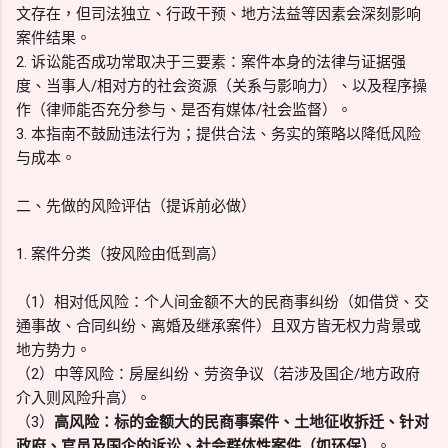
文存在，但司法独立、行政干预、地方法益等因素会深刻影响
案件结果。
2. 诉讼能否成功常取决于三要素：案件本身的法律与证据强
度、当事人/相对方的社会资源（关系与影响力）、以及程序操
作（律师能否充分参与、是否有媒体/社会监督）。
3. 本指南不鼓励违法行为；提供合法、务实的策略以降低风险
与成本。
二、先做的风险评估（提诉前必做）
1. 案件分类（按风险由低到高）
（1）相对低风险：个人间金额不大的民商事纠纷（如借贷、交
通事故、合同纠纷、离婚及继承案件）且双方皆无权力背景或
地方势力。
（2）中等风险：房屋纠纷、劳资争议（若涉及国企/地方政府
介入则风险升高）。
（3）
高风险：标的金额大的民商事案件、土地征收拆迁、针对
政府、官员及国企的诉讼、社会群体性案件（如环保）
。