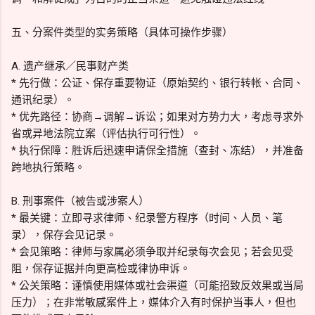
五、分案件类型的实务策略（具体可操作步骤）
A. 遗产继承／民事财产类
* 先行做：公证、保存重要物证（原始契约、银行转帐、合同、
通讯纪录）。
* 优先路径：协商→调解→诉讼；如果对方势力大，考虑寻求外
省或异地法院立案（评估执行可行性）。
* 执行保障：胜诉后迅速申请保全措施（查封、冻结），并准备
跨地执行策略。
B. 刑事案件（被告或涉案人）
* 最关键：立即寻求律师、纪录警方程序（时间、人员、笔
录），保存会见记录。
* 会见策略：律师与家属必须争取并纪录每次会见；若会见受
阻，保存证据并向更高检或律协申诉。
* 公关策略：谨慎使用媒体或社会渠道（可能招致反效果或当局
压力）；在非常敏感案件上，媒体介入有时保护当事人，但也