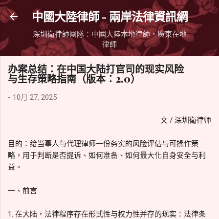
跳到主要內容
中國大陸律師 - 兩岸法律資訊網
深圳衛律師團隊：中國大陸本地律師，廣東在地
律師
办案总结：在中国大陆打官司的现实风险
与生存策略指南（版本：2.0）
-
10月 27, 2025
文 / 深圳衛律师
目的：给当事人与代理律师一份务实的风险评估与可操作策
略，用于判断是否提诉、如何准备、如何最大化自身安全与利
益。
一、前言
1. 在大陆，法律程序存在形式性与权力性并存的现实：法律条