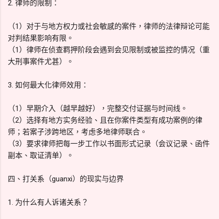
2. 律师的限制：
（1）对于与地方权力或社会敏感的案件，律师的法律辩论可能
对判结果影响有限。
（1）律师在侦查羁押阶段会遇到会见限制或被监控的情况（重
大刑事案件尤甚）。
3. 如何最大化律师效用：
（1）早期介入（越早越好），完整交付证据与时间线。
（2）选择有地方实务经验、且在你案件类型有成功案例的律
师；若案子涉跨地区，考虑多地律师联合。
（3）要求律师把每一步工作以书面形式记录（会议记录、函件
副本、取证清单）。
四、打关系（guanxi）的现实与边界
1. 为什么有人诉诸关系？