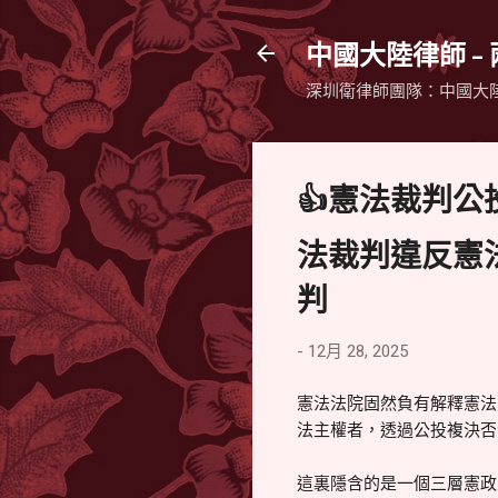
中國大陸律師 -
深圳衛律師團隊：中國大
👍憲法裁判
法裁判違反憲
判
-
12月 28, 2025
憲法法院固然負有解釋憲法
法主權者，透過公投複決否
這裏隱含的是一個三層憲政