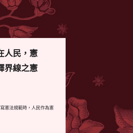
在人民，憲
釋界線之憲
改寫憲法規範時，人民作為憲