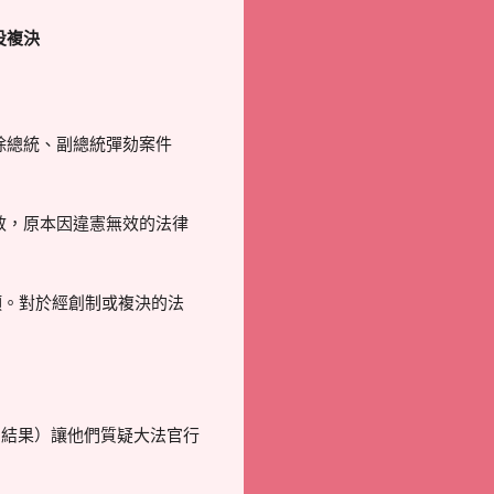
投複決
除總統、副總統彈劾案件
效，原本因違憲無效的法律
項。對於經創制或複決的法
判結果）讓他們質疑大法官行