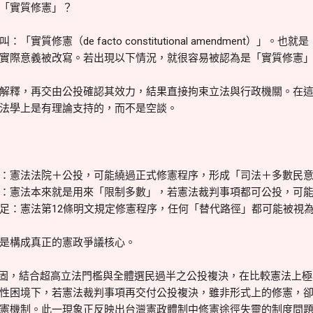
「實質修憲」？
質修憲（de facto constitutional amendment）」
實際意義被改寫。若出現以下情況，就很容易被認為是「實質修憲
解釋，再交由公投確認其效力，結果直接拘束立法與行政機關。在
法學上是有理論支持的，而不是空談。
：憲法法院＋公投，可能繞過正式修憲程序，形成「司法＋多數民
：憲法本來就是用來「限制多數」，若憲法裁判事項都可公投，可
足：憲法第12條明文規定修憲程序，任何「替代路徑」都可能被視
是構成真正的憲政爭議核心。
僵固，結合超高立法門檻與全體選民過半之公投複決，在比較憲法上
性困境下，若憲法裁判事項再交付公投複決，雖非形式上的修憲，
憲機制。此一現象正反映出台灣憲政體制中修憲途徑失靈的制度問