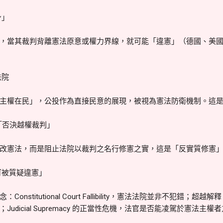
身」
，當其裁判背離憲法原意或權力界線，就可能「違憲」（德國、美
法院
主權在民」，公投作為直接民意的展現，被視為憲法防衛機制。這
是「否決越權裁判」
改憲法，而是阻止法院以裁判之名行修憲之實，這是「反實質修憲
可被質疑違憲」
nstitutional Court Fallibility，憲法法院並非不犯錯
udicial Supremacy 的正當性危機，法官是否能凌駕於憲法主權