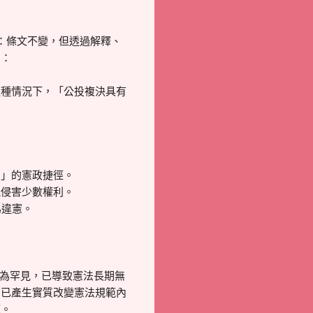
。也就是：條文不變，但透過解釋、
」：
這種情況下，「公投複決具有
意」的憲政捷徑。
能侵害少數權利。
為違憲。
極為罕見，已導致憲法長期無
卻已產生實質改變憲法規範內
題。