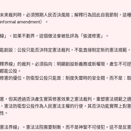
未來裁判時，必須預期人民否決風險；解釋行為因此自我節制，這
rmal amendment）。
線」，如果不劃界，這個做法會被批評為「偷渡修憲」。
能創設：公投只能否決特定憲法裁判，不能直接制定新的憲法規範
釋界線」的裁判。必須指向：明顯創設新義務或新權限，產生不可
都能公投。
修憲的優位。防衛型公投只能是：制度失靈時的安全閥，而不是：取代
憲，但其透過否決產生實質修憲效果之憲法裁判，重塑憲法規範之
，憲法防衛型公投作為人民憲法主權的行使，其否決功能實際上對
性。
憲法界線」。憲法法院需要制衡，而不是神聖不可侵犯。這不是反