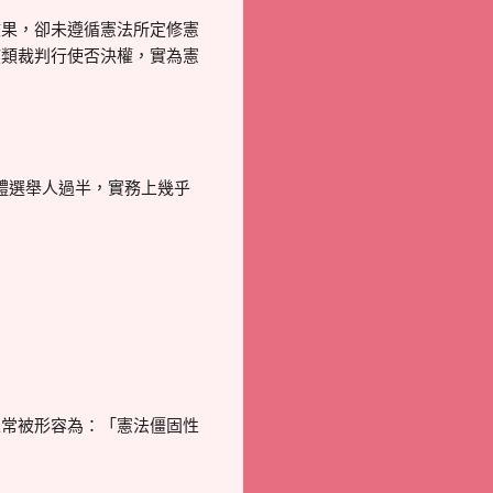
效果，卻未遵循憲法所定修憲
該類裁判行使否決權，實為憲
達全體選舉人過半，實務上幾乎
上常被形容為：「憲法僵固性