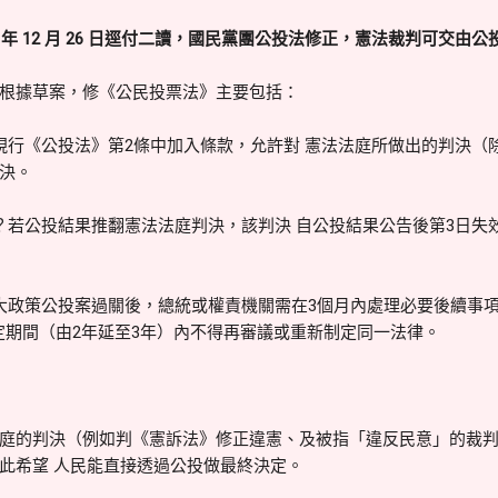
25 年 12 月 26 日逕付二讀，國民黨團公投法修正，憲法裁判可交由公
根據草案，修《公民投票法》主要包括：
現行《公投法》第2條中加入條款，允許對 憲法法庭所做出的判決（
決。
？若公投結果推翻憲法法庭判決，該判決 自公投結果公告後第3日失
大政策公投案過關後，總統或權責機關需在3個月內處理必要後續事
定期間（由2年延至3年）內不得再審議或重新制定同一法律。
庭的判決（例如判《憲訴法》修正違憲、及被指「違反民意」的裁
此希望 人民能直接透過公投做最終決定。