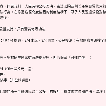
身，違憲裁判，人民有權公投否決。憲法法院裁判若產生實質修憲
法行為。在修憲途徑高度僵固的制度結構下，賦予人民透過公投對
途徑。
+公投支持，具有實質修憲功能
須 1/4 提案、3/4 出席、3/4 同意，公民複決：有效同意票須
序。多數民主國家雖有嚴格程序，但仍保留「可運作性」：
州 3/4（但州是多元主體）
公投）
+ 公投過半（非全體選民）
代議門檻＋全體選民過半公投」的設計，導致修憲長期停滯。學理