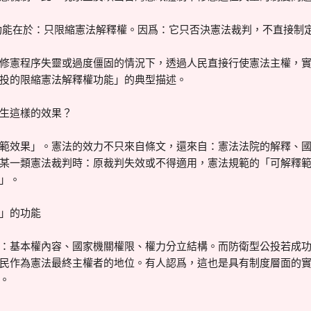
功能在於：只限縮憲法解釋權。因爲：它只否決憲法裁判，不直接制
修憲程序失靈或過度僵固的情況下，透過人民直接行使憲法主權，
投的限縮憲法解釋權功能」的典型描述。
生這樣的效果？
範效果」。憲法的效力不只來自條文，還來自：憲法法院的解釋、
某一類憲法裁判時：原裁判失效或不得適用，憲法規範的「可解釋
」。
」的功能
：基本權內容、國家機關權限、權力分立結構。而防衛型公投若成
民作為憲法最終主權者的地位。有人認爲，這也是具有制度層面的
。