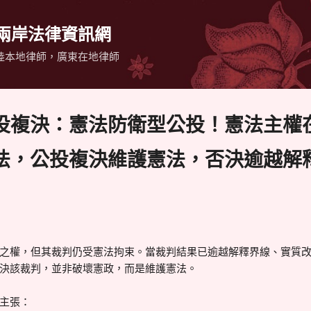
跳到主要內容
 兩岸法律資訊網
陸本地律師，廣東在地律師
公投複決：憲法防衛型公投！憲法主權
法，公投複決維護憲法，否決逾越解
之權，但其裁判仍受憲法拘束。當裁判結果已逾越解釋界線、實質
決該裁判，並非破壞憲政，而是維護憲法。
主張：