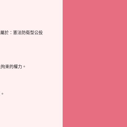
上屬於：憲法防衛型公投
法拘束的權力。
權。