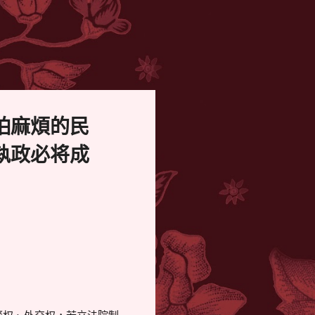
怕麻煩的民
執政必将成