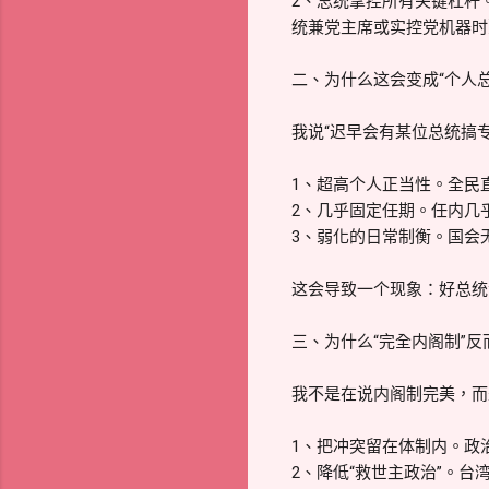
2、总统掌控所有关键杠杆
统兼党主席或实控党机器时
二、为什么这会变成“个人
我说“迟早会有某位总统搞
1、超高个人正当性。全民
2、几乎固定任期。任内几
3、弱化的日常制衡。国会
这会导致一个现象：好总统
三、为什么“完全内阁制”
我不是在说内阁制完美，而
1、把冲突留在体制内。政
2、降低“救世主政治”。