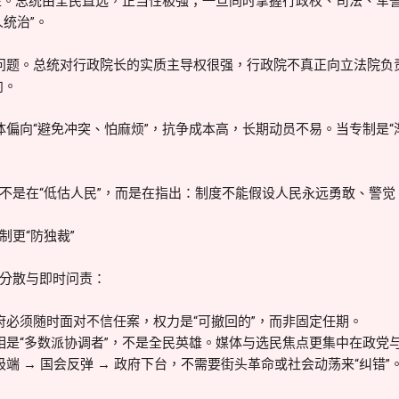
特性。总统由全民直选，正当性极强；一旦同时掌握行政权、司法、军
统治”。
问题。总统对行政院长的实质主导权很强，行政院不真正向立法院负
向。
体偏向“避免冲突、怕麻烦”，抗争成本高，长期动员不易。当专制是“
不是在“低估人民”，而是在指出：制度不能假设人民永远勇敢、警觉
制更“防独裁”
分散与即时问责：
府必须随时面对不信任案，权力是“可撤回的”，而非固定任期。
相是“多数派协调者”，不是全民英雄。媒体与选民焦点更集中在政党
端 → 国会反弹 → 政府下台，不需要街头革命或社会动荡来“纠错”