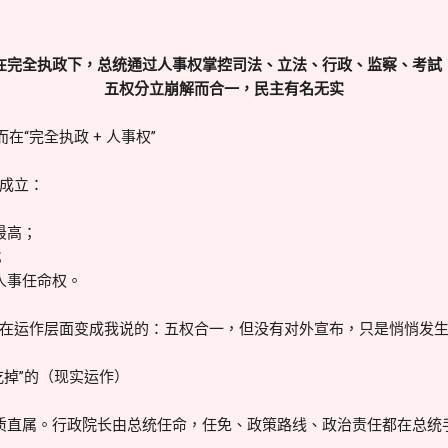
在完全执政下，总统通过人事权掌控司法、立法、行政、监察、考試
五权分立崩解而合一，民主有名无实
在“完全执政 + 人事权”
成立：
最高；
；
人事任命权。
在运作层面变成我说的：五权合一，但没有对外宣布，只是悄悄发
吃掉”的（现实运作）
质直属。行政院长由总统任命，任免、政策路线、政治责任都在总统