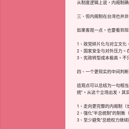
从制度逻辑上说，内阁制确
三、但内阁制在台湾也并非
如果客观一点，也要看到现
1、政党碎片化与对立文化
2、国家安全与对外压力。
3、宪政转型成本极高。不
四、一个更现实的中间判断
這观点可以总结为一句相当
统”。从这个立场出发，其
1、走向更完整的内阁制（
2、强化“半总统制”的制
3、至少避免“总统权力继续