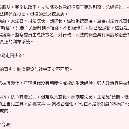
质服从。完全执政下，立法院多数党纪律高于宪政制衡；总统通过：
法院还在投票，但投的是总统意志。
隐蔽。大法官、司法院长、副院长，检察系统高层，重要司法行政首
“听话”，只要：关键时刻不挡路、不积极作为，就已经足够。这就是为
实瘫痪。监察委员由总统提名，对行政、司法的调查具有高度政治选
真正的刹车系统。
容易走回头路”
的事实：制度假设与社会现实不匹配。
忆被浪漫化。年轻世代没有制度性威权的生活经验，强人政治容易被包装成
对抗。抗争有爆发力，但难以常态化，而制度失灵，正是靠“长期、低
的正当化工具。危机叙事 → 集权合理化，“现在不是吵制度的时候”
成的。
合法”