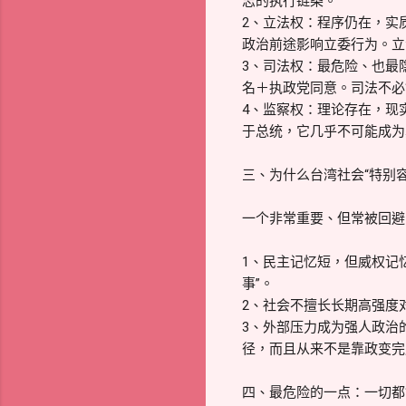
志的执行链条。
2、立法权：程序仍在，实
政治前途影响立委行为。立
3、司法权：最危险、也最
名＋执政党同意。司法不必
4、监察权：理论存在，现
于总统，它几乎不可能成为
三、为什么台湾社会“特别
一个非常重要、但常被回避
1、民主记忆短，但威权记
事”。
2、社会不擅长长期高强度
3、外部压力成为强人政治
径，而且从来不是靠政变完
四、最危险的一点：一切都“