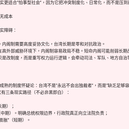
实更适合“怕事型社会”，因为它把冲突制度化、日常化，而不是压到
无成本
实障碍：
。内阁制需要高度妥协文化，台湾长期是零和对抗政治。
在高外部威胁环境下，内阁制容易政局不稳。短命内阁可能削弱长期
只是改制度，而是重写权力运行逻辑，会牵动司法、军队、地方自治
成熟的制度怀疑论：台湾不是“永远不会出独裁者”，而是“缺乏足够
实有三条现实路径（不必非黑即白）：
长期）；
衡（中期）。明确总统权限边界，行政院真正向立法院负责；
膨胀”（短期）。