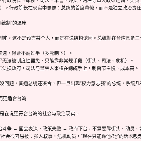
。行政院长任命权，司法、軍警、外交、两岸等重大政策定调，实质
）。行政院长在现实中更像：总统的首席幕僚，而不是独立政治责
总统制”的温床
专制”，这不是预言某个人，而是在说结构诱因。总统制在台湾具备三
直选，得票不需过半（多党制下）。
乎无法被制度性罢免，只能靠非常规手段（街头、司法、危机）。
无法换政府，司法与监察人事權在總統手上，制衡节奏慢、成本高。
没问题，普通总统还凑合，但一旦出现“权力意志强”的总统，系统几
反而更适合台湾
是在说更符合台湾的社会与政治现实。
治斗争 → 国会表决，政策失败 → 政府下台，不需要靠街头、动员
台湾社会很容易被：强人叙事，危机动员，“现在只能靠他/她”的话术