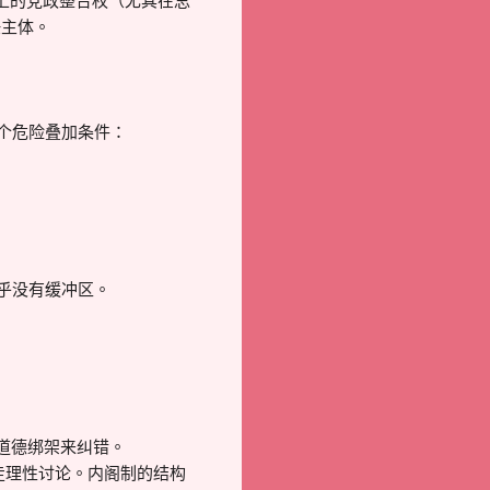
上的党政整合权（尤其在总
任主体。
个危险叠加条件：
乎没有缓冲区。
、道德绑架来纠错。
吸走理性讨论。内阁制的结构