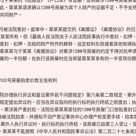
与宁某某的《结婚证》《户口本》等证据，证明案涉1288号房屋系
此，章某某请求确认1288号房屋为其个人财产的证据不足，不予支持
共同财产。
5年2月被法院查封。庭审中，章某某提交的《离婚证》《离婚协议》的日期
归章某某所有。但《最高人民法院关于人民法院民事执行中查封、扣押
查封、扣押、冻结的财产所作的移转、设定权利负担或者其他有碍
章某某与宁某某《离婚协议》对案涉1288号房屋的约定不得对抗申
屋的一半份额，在执行该房屋时应当保留章某某享有的一半变现份
102号房屋拍卖价款主张权利
院办理执行异议和复议案件若干问题规定》第六条第二款规定，案
规定提出异议的，应当在异议指向的执行标的执行终结之前提出；
案涉房产查封后，法院在章某某居住的1288号房屋门口张贴查封公告。2
元的价格被法院拍卖，并通知不动产登记事务中心办理产权变更手续，拍
某提出案外人执行异议时，执行标的执行终结，该房屋已由第三人受让，
权，章某某不能按照《中华人民共和国民事诉讼法》第二百二十七条规