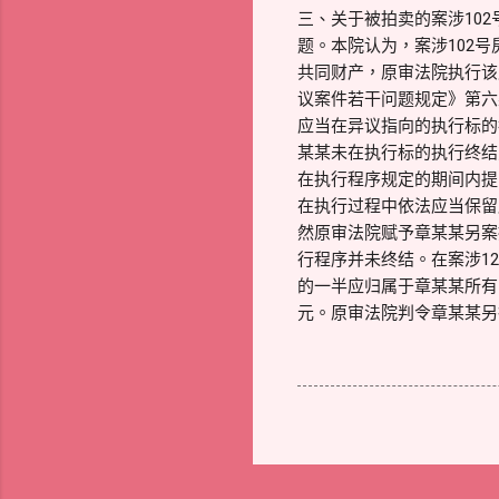
三、关于被拍卖的案涉10
题。本院认为，案涉102
共同财产，原审法院执行该
议案件若干问题规定》第六
应当在异议指向的执行标的
某某未在执行标的执行终结
在执行程序规定的期间内提
在执行过程中依法应当保留
然原审法院赋予章某某另案
行程序并未终结。在案涉1
的一半应归属于章某某所有，执
元。原审法院判令章某某另