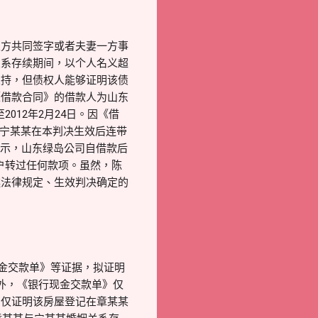
双方共同签字或者夫妻一方事
关系存续期间，以个人名义超
支持，但债权人能够证明该债
《借款合同》的借款人为山东
2012年2月24日。因《借
、宁某某在本判决生效后连带
显示，山东绿岛公司自借款后
的账户转过任何款项。虽然，陈
述法律规定、生效判决确定的
现金交款单》等证据，拟证明
外，《银行现金交款单》仅
》仅证明该房屋登记在章某某