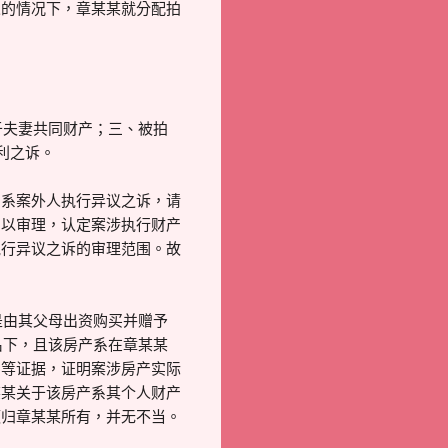
人的情况下，章某某就分配拍
于夫妻共同财产；三、被拍
利之诉。
的系案外人执行异议之诉，请
加以审理，认定案涉执行财产
执行异议之诉的审理范围。故
是由其父母出资购买并赠予
名下，且该房产系在章某某
》等证据，证明案涉房产实际
某某关于该房产系其个人财产
额归章某某所有，并无不当。