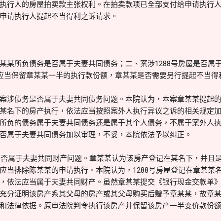
执行人的房屋拍卖款主张权利。在拍卖款项已全部支付给申请执行
申请执行人提起不当得利之诉请求。
某某所负债务是否属于夫妻共同债务；二、案涉1288号房屋是否属
否应当保留章某某一半的执行款份额，章某某是否需要另行提起不当得
案涉债务是否属于夫妻共同债务问题。本院认为，本案章某某提起
某名下的房产执行，依法应当按照案外人执行异议之诉的相关规定
所负的债务属于夫妻共同债务还是属于其个人债务，不属于案外人
否属于夫妻共同债务加以审理，不妥，本院依法予以纠正。
屋是否属于夫妻共同财产问题。章某某认为该房产登记在其名下，并且
应当排除陈某某的申请执行。本院认为，1288号房屋登记在章某某
，依法应当属于夫妻共同财产。虽然章某某提交《银行现金交款单
充分证明该房产系其父母的房产或其父母购买后赠予章某某，故章
和法律依据。原审法院判令执行该房产并保留该房产一半变价款份