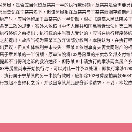
2号房屋，是否应当保留章某某一半的执行款份额，章某某是否需要另
号房屋登记在宁某某名下，但该房屋系在章某某与宁某某婚姻存续期间
房产时，应当保留属于章某某的一半份额。根据《最高人民法院关
条第二款的规定，案外人依照《中华人民共和国民事诉讼法》第二
执行终结之前提出；执行标的由当事人受让的，应当在执行程序终
之前提出，故应当视为章某某放弃该部分权利。本院认为，在执行
出异议，但其实体权利并未丧失，章某某依然享有夫妻共同财产的相应
属于章某某的一半份额，原审法院将102号房屋的拍卖款全部支付给
提起不当得利之诉的救济途径，但陈某某申请执行的案涉两套房产
288号房屋尚未开始执行时，可以对此一并予以处理，即执行案涉12
行属于宁某某的另一半执行款时，应扣除102号房屋拍卖款4684134.3
行提起不当得利之诉，并驳回章某某此部分诉讼请求，不妥，本院