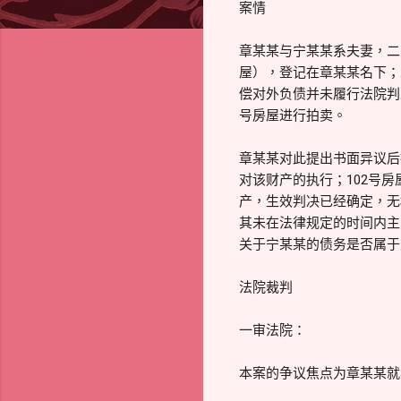
案情
章某某与宁某某系夫妻，二
屋），登记在章某某名下；
偿对外负债并未履行法院判决
号房屋进行拍卖。
章某某对此提出书面异议后
对该财产的执行；102号
产，生效判决已经确定，无
其未在法律规定的时间内主
关于宁某某的债务是否属于
法院裁判
一审法院：
本案的争议焦点为章某某就