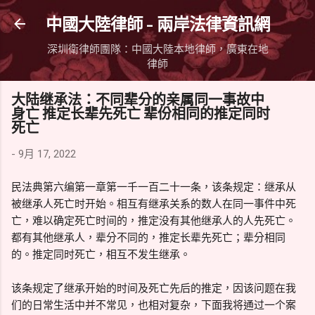
跳到主要內容
中國大陸律師 - 兩岸法律資訊網
深圳衛律師團隊：中國大陸本地律師，廣東在地
律師
大陆继承法：不同辈分的亲属同一事故中
身亡 推定长辈先死亡 辈份相同的推定同时
死亡
-
9月 17, 2022
民法典第六编第一章第一千一百二十一条，该条规定：继承从
被继承人死亡时开始。相互有继承关系的数人在同一事件中死
亡，难以确定死亡时间的，推定没有其他继承人的人先死亡。
都有其他继承人，辈分不同的，推定长辈先死亡；辈分相同
的。推定同时死亡，相互不发生继承。
该条规定了继承开始的时间及死亡先后的推定，因该问题在我
们的日常生活中并不常见，也相对复杂，下面我将通过一个案