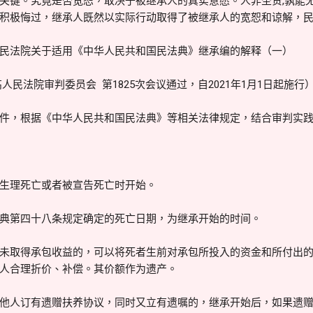
关键。究竟是否宽恕，取决于被继承人的真实意愿。人非圣贤,孰能无
积极悔过，继承人既然以实际行动取得了被继承人的宽恕和谅解，
最高人民法院关于适用《中华人民共和国民法典》继承编的解释（一）
人民法院审判委员会 第1825次会议通过，自2021年1月1日起施行
，根据《中华人民共和国民法典》等相关法律规定，结合审判实践
理死亡或者被宣告死亡时开始。
第四十八条规定确定的死亡日期，为继承开始的时间。
取得承包收益的，可以将死者生前对承包所投入的资金和所付出的
人合理折价、补偿。其价额作为遗产。
人订有遗赠扶养协议，同时又立有遗嘱的，继承开始后，如果遗赠