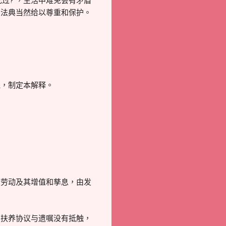
过? ，生活中难免会有矛盾
民法典当然给以尊重和保护。
）
，制定本解释。
劳动及其增值和孳息，由发
扶养协议与遗嘱没有抵触，