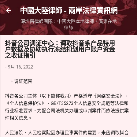
跳到主要內容
中國大陸律師 - 兩岸法律資訊網
深圳衛律師團隊：中國大陸本地律師，廣東在地
律師
抖音公司调证中心：调取抖音系产品特用
户数据及协助执行冻结扣划用户账户资金
之收证指引
-
9月 16, 2022
一、调证范围
抖音各公司主体（以下简称我司）严格遵守《网络安全法》、
《个人信息保护法》、GB/T35273个人信息安全规范等法律和
行业标准要求。为配合司法机关办理或审判案件而依法提供案
件相关信息。
人民法院、人民检察院因办理民事案件的需要，来函调取抖音