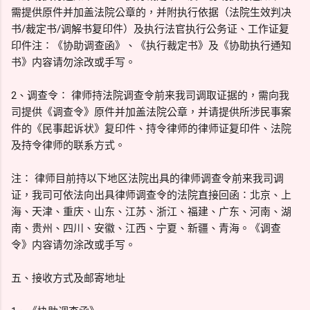
需提供原件并加盖法院公章的，并附执行依据（法院生效判决
书/裁定书/调解书复印件）及执行法官执行公务证、工作证复
印件注∶《协助调查函》、《执行裁定书》及《协助执行通知
书》内容请勿涂改或手写。
2、调查令∶ 律师持法院调查令前来我司调取证据的，需向我
司提供《调查令》原件并加盖法院公章，并请提供所涉民事案
件的《民事起诉状》复印件、持令律师的律师证复印件、法院
及持令律师的联系方式。
注∶ 律师目前持以下地区法院出具的律师调查令前来我司调
证，我司可依法向出具律师调查令的法院直接回函∶北京、上
海、天津、重庆、山东、江苏、浙江、福建、广东、河南、湖
南、贵州、四川、安徽、江西、宁夏、新疆、青海。《调查
令》内容请勿涂改或手写。
五、接收方式及邮寄地址