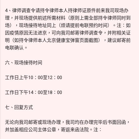
4、律师调查令请持令律师本人持律师证原件前来我司现场办
理，并现场提供前述所需材料（原则上需全部持令律师同时到
场），现场接待地址同上（烦请提前电联预约时间）。注∶如
因疫情原因无法进京，可向我司邮寄律师调查令，并附相关证
明（如持令律师本人北京健康宝弹窗页面截图），建议邮寄前
电联确认。
六、现场接待时间
工作日上午10：00至12：00
工作日下午14∶00至18∶00
七、回复方式
无论向我司邮寄或现场办理，我司均在办理完毕后书面回函，
并加盖相应公司主体公章，寄返来函法院。注∶