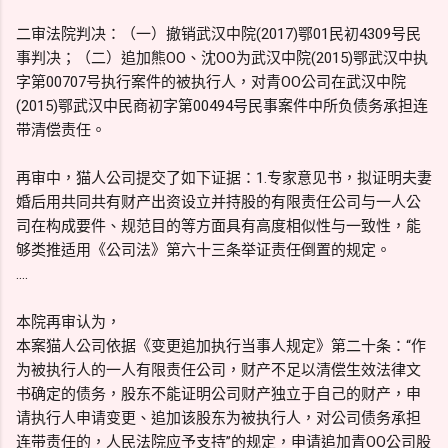
二审法院判决：（一）撤销武汉中院(2017)鄂01民初4309号民
事判决；（二）追加熊OO、沈OO为武汉中院(2015)鄂武汉中执
字第00707号执行案件的被执行人，对青OO公司在武汉中院
(2015)鄂武汉中民商初字第00494号民事案件中所负债务承担连
带清偿责任。
再审中，猫人公司提交了如下证据：1.专家意见书，拟证明夫妻
婚后用共同共有财产出资设立并持股的有限责任公司与一人公
司在构成要件、规范目的等方面具有高度相似性与一致性，能
够类推适用《公司法》第六十三条举证责任倒置的规定。
....
本院再审认为，
本案猫人公司依据《变更追加执行当事人规定》第二十条：“作
为被执行人的一人有限责任公司，财产不足以清偿生效法律文
书确定的债务，股东不能证明公司财产独立于自己的财产，申
请执行人申请变更、追加该股东为被执行人，对公司债务承担
连带责任的，人民法院应予支持”的规定，申请追加青OO公司股