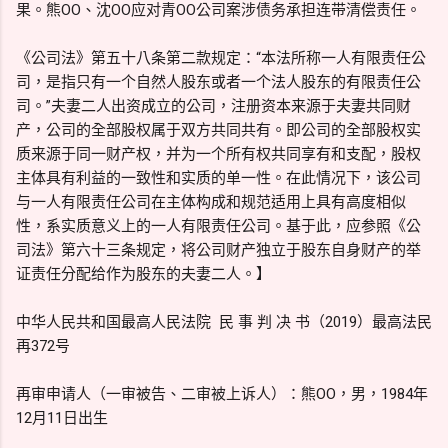
果。熊OO、沈OO应对青OO公司案涉债务承担连带清偿责任。
《公司法》第五十八条第二款规定：“本法所称一人有限责任公
司，是指只有一个自然人股东或者一个法人股东的有限责任公
司。”夫妻二人出资成立的公司，注册资本来源于夫妻共同财
产，公司的全部股权属于双方共同共有。即公司的全部股权实
质来源于同一财产权，并为一个所有权共同享有和支配，股权
主体具有利益的一致性和实质的单一性。在此情况下，该公司
与一人有限责任公司在主体构成和规范适用上具有高度相似
性，系实质意义上的一人有限责任公司。基于此，应参照《公
司法》第六十三条规定，将公司财产独立于股东自身财产的举
证责任分配给作为股东的夫妻二人。】
中华人民共和国最高人民法院 民 事 判 决 书（2019）最高法民
再372号
再审申请人（一审被告、二审被上诉人）：熊OO，男，1984年
12月11日出生