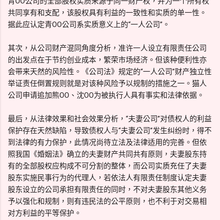
青OO公司的全部股权实质来源于同一财产权，并为一个所有权
共同享有和支配，该股权具有利益的一致性和实质的单一性。
据此应认定青OO公司系实质意义上的“一人公司”。
其次，从公司财产混同角度分析，准许一人设立有限责任公司
的出发点在于节约创业成本，繁荣市场经济。但该种便利性亦
会带来天然的风险性。《公司法》规定的“一人公司”财产独立性
举证责任倒置规则就是对该种风险予以规制的措施之一。猫人
公司申请追加熊OO、沈OO为被执行人具有事实和法律依据。
最后，从法律效果和社会效果分析，“夫妻公司”对债权人的利益
保护存在天然缺陷，导致债权人与“夫妻公司”发生纠纷时，得不
到法律的有力保护，此情况尚待立法及法律适用的完善。但依
照我国《婚姻法》确立的夫妻财产共同共有原则，夫妻股东持
有的全部股权应构成不可分割的整体，而公司实质充任了夫妻
股东实施民事行为的代理人，若依法人有限责任制度认定夫妻
股东设立的公司承担有限责任的同时，不对夫妻股东其他义务
予以强化和规制，则有违民法的公平原则，也不利于对交易相
对方利益的平等保护。