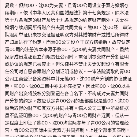
复数。但熊OO、沈OO为夫妻，且青OO公司设立于双方婚姻存
续期间。依《中华人民共和国婚姻法》第十七条规定，除本法
第十八条规定的财产及第十九条规定的约定财产制外，夫妻在
婚姻存续期间所得财产归夫妻共同共有。熊OO、沈OO经二审法
院限期举证仍未提交证据证明双方对其婚前财产或婚后所得财
产归属进行了约定，而青OO公司设立于双方结婚后，故应认定
青OO司的注册资本来源于熊OO、沈OO的夫妻共同财产。虽然
家庭成员发起设立有限责任公司时，需强制提交财产分割证明
或协议的规定已被废止，但法律并不禁止夫妻发起设立有限责
任公司时自愿备案财产分割证明或协议。一审法院调取的青OO
公司工商登记备案资料中并无熊OO、沈OO财产分割的协议或证
明，熊OO、沈OO二审中亦未补充提交，因此熊OO、沈OO以共
同财产出资将股权分别登记在各自名下，不构成对夫妻共同财
产分割的约定。故应认定青OO公司的全部股权是熊OO、沈OO
婚后取得的财产归其双方共同共有。猫人公司二审中所举证据
虽不能证明熊OO、沈OO的财产与青OO公司财产混同，但从一
定程度上印证了熊OO、沈OO均实际参与了青OO公司的管理经
营，青OO公司实际由夫妻双方共同控制。上述全部事实表明，