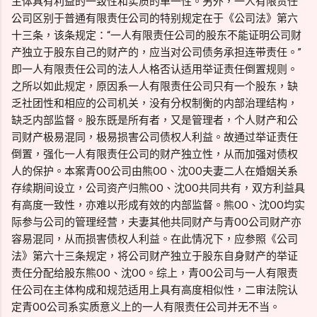
主体具有利益的一致性和实质的单一性。另外，一人有限责任
公司区别于普通有限责任公司的特别规定在于《公司法》第六
十三条，该条规定：“一人有限责任公司的股东不能证明公司财
产独立于股东自己的财产的，应当对公司债务承担连带责任。”
即一人有限责任公司的法人人格否认适用举证责任倒置规则。
之所以如此规定，原因系一人有限责任公司只有一个股东，缺
乏社团性和相应的公司机关，没有分权制衡的内部治理结构，
缺乏内部监督。股东既是所有者，又是管理者，个人财产和公
司财产极易混同，极易损害公司债权人利益。故通过举证责任
倒置，强化一人有限责任公司的财产独立性，从而加强对债权
人的保护。本案青OO公司由熊OO、沈OO夫妻二人在婚姻关系
存续期间设立，公司资产归熊OO、沈OO共同共有，双方利益具
有高度一致性，亦难以形成有效的内部监督。熊OO、沈OO均实
际参与公司的管理经营，夫妻其他共同财产与青OO公司财产亦
容易混同，从而损害债权人利益。在此情况下，应参照《公司
法》第六十三条规定，将公司财产独立于股东自身财产的举证
责任分配给股东熊OO、沈OO。综上，青OO公司与一人有限责
任公司在主体构成和规范适用上具有高度相似性，二审法院认
定青OO公司系实质意义上的一人有限责任公司并无不当。