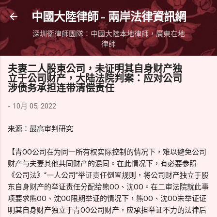
跳到主要內容
中國大陸律師 - 兩岸法律資訊網
深圳衛律師團隊：中國大陸本地律師，廣東在地
律師
夫妻二人股東公司，未证明其自身财产独
立于公司财产，大陆法院判案：应对公司
涉债务承担连带清偿责任
-
10月 05, 2022
来源：最高审判研究
【青OO公司在为同一所有权实际控制的情况下，难以避免公司
财产与夫妻其他共同财产的混同。在此情况下，有必要参照
《公司法》“一人公司”举证责任倒置规则，将公司财产独立于股
东自身财产的举证责任分配给熊OO、沈OO。在二审法院就此事
项要求熊OO、沈OO限期举证的情况下，熊OO、沈OO未举证证
明其自身财产独立于青OO公司财产，应承担举证不力的法律后