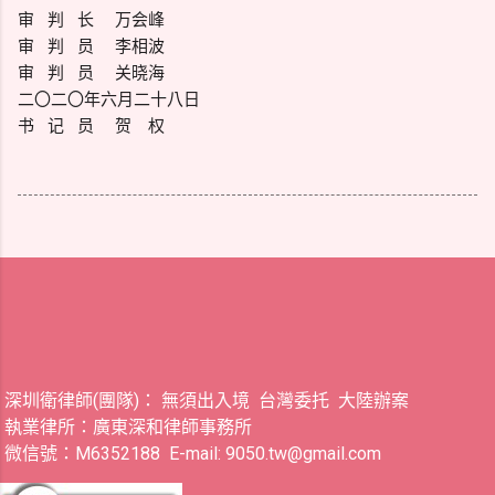
审 判 长 万会峰
审 判 员 李相波
审 判 员 关晓海
二〇二〇年六月二十八日
书 记 员 贺 权
深圳衛律師(團隊)： 無須出入境 台灣委托 大陸辦案
執業律所：廣東深和律師事務所
微信號：M6352188 E-mail: 9050.tw@gmail.com