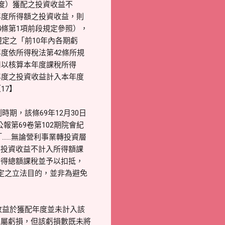
度）獲配之投資收益不
年度所得額之投資收益，則
條第1項前段規定參照），
規定之「前10年內各期虧
度依所得稅法第42條所規
用以核算本年度課稅所得
年度之投資收益計入本年度
17】
期，該條69年12月30日
第69卷第102期院會紀
「……無論營利事業轉投資層
轉投資收益不計入所得額課
所得總額課稅並予以扣抵，
規定之立法目的，並非為避免
收益於獲配年度並未計入該
係屬虧損，但該虧損數既未將