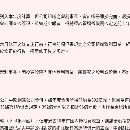
列入本年度計算。但公司組織之營利事業，會計帳冊簿據完備，虧
會計師查核簽證，並如期申報者，得將經該管稽徵機關核定之前十
六日修正之條文施行前，符合前項但書規定之公司組織營利事業，
於修正施行後，適用修正後之規定。
營利事業，因投資於國內其他營利事業，所獲配之股利或盈餘，不
子公司中龍鋼鐵公司合併，該年度合併所得額約為392億元，但因為這
39條第1項但書規定，392億元可以先扣除96億元後，再作為應稅所
函釋（下爭系爭函），但若過去10年有國內轉投資收益，則該筆虧損
高雄國稅局與中鋼公司認定的扣除額有高達85億元的差距，中鋼對