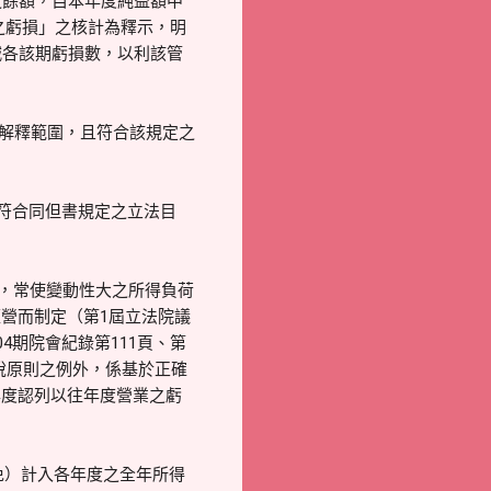
之餘額，自本年度純益額中
定之虧損」之核計為釋示，明
減各該期虧損數，以利該管
能解釋範圍，且符合該規定之
且符合同但書規定之立法目
得，常使變動性大之所得負荷
營而制定（第1屆立法院議
04期院會紀錄第111頁、第
課稅原則之例外，係基於正確
年度認列以往年度營業之虧
免）計入各年度之全年所得