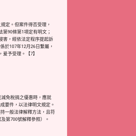
之規定。但案件得否受理，
第90條第1項定有明文；
侵害，經依法定程序提起訴
107年12月26日繫屬，
，爰予受理。【7】
民減免稅捐之優惠時，應就
構成要件，以法律明文規定。
秉持一般法律解釋方法，且符
及第700號解釋參照）。