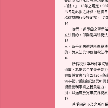
各該期依同法第42條規定
扣除。」（3年之規定，9
示各期虧損之計算，應將各
稽徵機關行使核定權。【1
14
從而，系爭函之釋示若
立法目的，即難謂與租稅法
15
三、系爭函未逾越所得稅法
的，與憲法第19條租稅法律
16
所得稅法第39條第1
過重，為提高企業競爭能力
案關係文書43年2月20日院
98卷第3期院會紀錄第81
衡量營利事業之稅負能力，
損，以適度放寬年度課稅原
17
系爭函尚涉及之所得稅