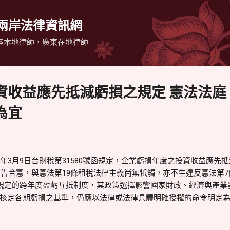
跳到主要內容
 兩岸法律資訊網
陸本地律師，廣東在地律師
資收益應先抵減虧損之規定 憲法法庭
為宜
年3月9日台財稅第31580號函規定，企業虧損年度之投資收益應先
決宣告合憲，與憲法第19條租稅法律主義尚無牴觸，亦不生違反憲法第
書規定的跨年度盈虧互抵制度，其政策選擇影響國家財政、經濟與產業
核定各期虧損之基準，仍應以法律或法律具體明確授權的命令明定