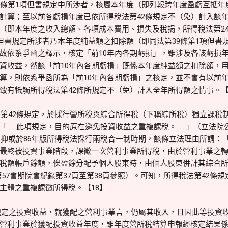
9條第1項但書規定中所涉者，核屬本年度（即列報跨年度盈虧互抵年
計算；至以前各虧損年度已依所得稅法第42條規定不（免）計入該
（即本年度之收入總額、各項成本費用、損失及稅捐，所得稅法第24
項但書規定所涉者乃本年度純益額之扣除額（即同法第39條第1項但書
故依系爭函之釋示，核定「前10年內各期虧損」，雖涉及各該虧損年
資收益，然該「前10年內各期虧損」既係本年度純益額之扣除額，
算，則依系爭函所為「前10年內各期虧損」之核定，並不會有以前
致有牴觸所得稅法第42條所規定不（免）計入全年所得額之情事。【
第42條規定，於採行營所稅與綜合所得稅（下稱綜所稅）獨立課稅制時
「……此項規定，目的原在避免投資收益之重複課稅。……」（立法院公報
）；抑或於86年版所得稅法採行兩稅合一制時期，該條立法理由所謂：
最終被投資事業階段，課徵一次營利事業所得稅，由於營利事業之
稅額帳戶餘額，俟盈餘分配予個人股東時，由個人股東併計其綜合
第57會期院會紀錄第37頁至第38頁參照）。可知，所得稅法第42條
主體之重複課徵所得稅。【18】
規定之投資收益，就獲配之營利事業言，仍屬其收入，且因此等投資
營利事業於獲配投資收益年度，雖年度營所稅結算申報經核定結果