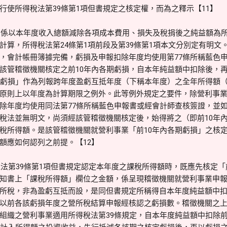
行使所得稅法第39條第1項但書規定之核定權，而為之釋示【11】
，係以本年度收入總額減除各項成本費用、損失及稅捐後之純益額為
算，所得稅法第24條第1項前段及第39條第1項本文分別定有明文。
，會計帳冊簿據完備，虧損及申報扣除年度均使用第77條所稱藍色
該管稽徵機關核定之前10年內各期虧損，自本年純益額中扣除後，
期虧損」作為列報跨年度盈虧互抵年度（下稱本年度）之全年所得額
原則上以年度為計算期限之例外。此等例外規定之要件，除營利事
除年度均使用同法第77條所稱藍色申報書或經會計師查核簽證，並如
稅法並無明文，尚須經該管稽徵機關核定後，始得將之（即前10年
稅所得額。是該管稽徵機關就營利事業「前10年內各期虧損」之核
額應如何認列之前提。【12】
法第39條第1項但書規定認定本年度之課稅所得額時，既應先核定「
知書上「課稅所得額」欄位之金額，係呈現稽徵機關就營利事業申
所稅，非為盈虧互抵而設，是同但書規定所稱得自本年度純益額中扣
以前各該虧損年度之營所稅結算申報經核認之虧損數。稽徵機關之
組織之營利事業適用所得稅法第39條規定，自本年度純益額中扣除前