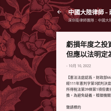
中國大陸律師 -
深圳衛律師團隊：中國大
虧損年度之投
但應以法明定
-
10月 10, 2022
【憲法法庭認爲，財政部66
經111年憲判字第5號判
所得稅法第39條第1項但
擔，為避免疑義，稽徵機關
聲請標的