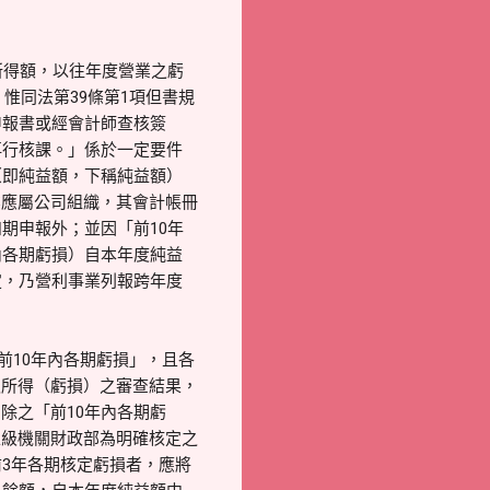
所得額，以往年度營業之虧
惟同法第39條第1項但書規
申報書或經會計師查核簽
再行核課。」係於一定要件
（即純益額，下稱純益額）
業應屬公司組織，其會計帳冊
期申報外；並因「前10年
內各期虧損）自本年度純益
定，乃營利事業列報跨年度
前10年內各期虧損」，且各
報所得（虧損）之審查結果，
除之「前10年內各期虧
上級機關財政部為明確核定之
3年各期核定虧損者，應將