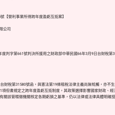
第5號【營利事業所得跨年度盈虧互抵案】
限公司
年度判字第661號判決所援用之財政部中華民國66年3月9日台財稅第3
日台財稅第31580號函，與憲法第19條租稅法律主義尚無牴觸，亦不
第1項但書規定之跨年度盈虧互抵制度，其政策選擇影響國家財政、經
有關該管稽徵機關核定各期虧損之基準，仍以法律或法律具體明確