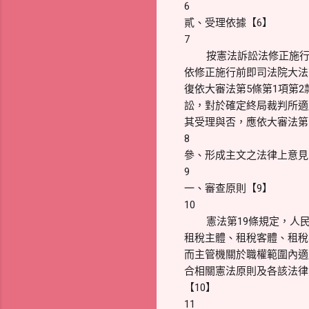
6
貳、受理依據【6】
7
按憲法訴訟法修正施
依修正施行前即司法院大法
復依大審法第5條第1項第
訟，對於確定終局裁判所適
其受理與否，應依大審法第
8
參、形成主文之法律上意見
9
一、審查原則【9】
10
憲法第19條規定，人
租稅主體、租稅客體、租稅
而主管機關於職權範圍內適
合相關憲法原則及各該法律之
【10】
11