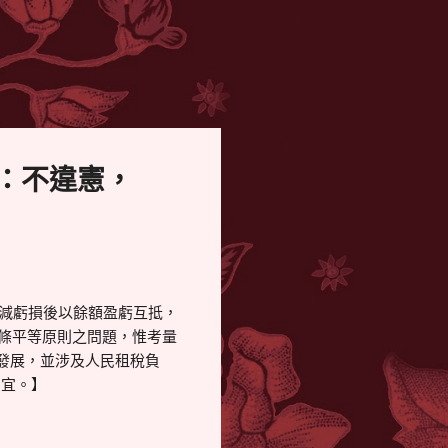
：不違憲，
抵減虧損後以餘額盈虧互抵，
7條平等原則之問題，惟考量
發展，並涉及人民租稅負
為宜。】