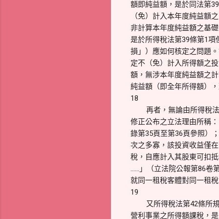
額即純益額，是於同法第3
（免）計入本年度純益額之
非計算本年度純益額之基礎
是於所得稅法第39條第1
損」）應如何核定之問題。
定不（免）計入所得額之投
額，無涉本年度純益額之計
純益額（即全年所得額），
18
再者，無論由所得稅法
修正公布之立法理由所稱：
錄第35頁至第36頁參照
次之多寡，該投資收益僅在
稅，自應計入其股東可扣抵
……」（立法院公報第86卷
就同一租稅客體對同一租稅
19
又所得稅法第42條所
營利事業之所得額課稅，是