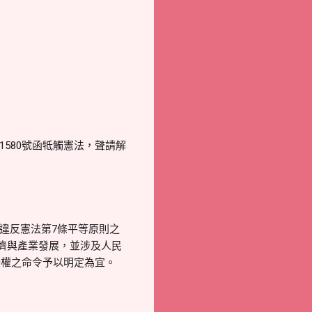
1580號函牴觸憲法，聲請解
生違反憲法第7條平等原則之
濟與產業發展，並涉及人民
授權之命令予以明定為宜。