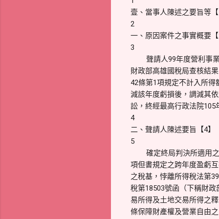
1
壹、當事人陳述之要旨等【
2
一、原因案件之事實概要【
3
聲請人99年度營利事
財政部高雄國稅局查核結果，
42條第1項規定不計入所
減該年度虧損後，調減其依
訟，終經最高行政法院105
4
二、聲請人陳述要旨【4】
5
確定終局判決所適用之財
項但書規定之跨年度盈虧互
之稅基，悖離所得稅法第3
稅第18503號函（下稱財政
易所得及土地交易所得之釋
條保障財產權及營業自由之