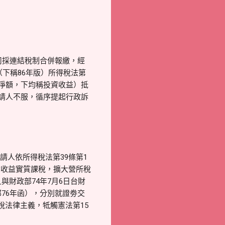
司採連結稅制合併報繳，經
（下稱86年版）所得稅法第
餘淨額，下均稱投資收益）抵
聲請人不服，循序提起行政訴
請人依所得稅法第39條第1
資收益實質課稅，擴大營所稅
與財政部74年7月6日台財
政部76年函），分別就證劵交
稅法律主義，牴觸憲法第15