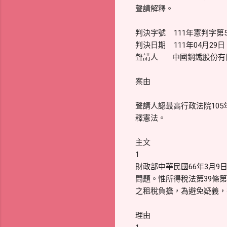
聲請解釋。
判決字號 111年憲判字
判決日期 111年04月29日
聲請人 中國鋼鐵股份有
案由
聲請人認最高行政法院105
釋憲法。
主文
1
財政部中華民國66年3月9
問題。惟所得稅法第39條
之租稅負擔，為避免疑義，
理由