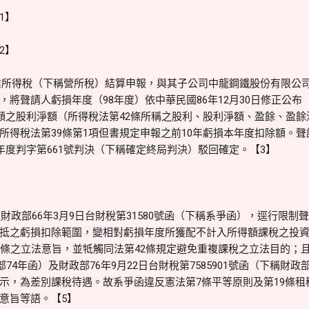
1】
2】
業所得稅（下稱營所稅）結算申報，與其子公司中龍鋼鐵股份有限公
將聲請人虧損年度（98年度）依中華民國86年12月30日修正公布
得額之股利淨額（所得稅法第42條所稱之股利、股利淨額、盈餘、盈
所得稅法第39條第1項但書規定申報之前10年虧損本年度扣除額。
年度判字第661號判決（下稱確定終局判決）駁回確定。【3】
政部66年3月9日台財稅第31580號函（下稱系爭函），逕行限制聲
抵之虧損扣除範圍，變相對虧損年度所獲配不計入所得額課稅之投
9條之立法意旨，並牴觸同法第42條規定避免重複課稅之立法目的；且
部74年函）及財政部76年9月22日台財稅第7585901號函（下稱財
示，為差別課稅待遇。故系爭函違反憲法第7條平等原則及第19條租
意旨等語。【5】