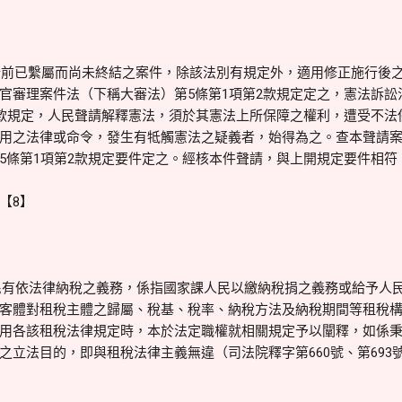
行前已繫屬而尚未終結之案件，除該法別有規定外，適用修正施行後
官審理案件法（下稱大審法）第5條第1項第2款規定定之，憲法訴訟法
2款規定，人民聲請解釋憲法，須於其憲法上所保障之權利，遭受不法
用之法律或命令，發生有牴觸憲法之疑義者，始得為之。查本聲請案係於
5條第1項第2款規定要件定之。經核本件聲請，與上開規定要件相符
【8】
民有依法律納稅之義務，係指國家課人民以繳納稅捐之義務或給予人
客體對租稅主體之歸屬、稅基、稅率、納稅方法及納稅期間等租稅
用各該租稅法律規定時，本於法定職權就相關規定予以闡釋，如係
立法目的，即與租稅法律主義無違（司法院釋字第660號、第693號