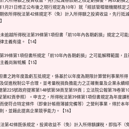
免計入所得額之投資收益，先行抵減各該期之核定虧損後，再以虧損
8年1月21日修正公布後之現行規定為10年）就「經該管稽徵機關核
期依所得稅法第42條規定不（免）計入所得額之投資收益，先行抵
3】
未逾越所得稅法第39條第1項但書「前10年內各期虧損」規定之可
律主義有違。【14】
第39條第1項但書所規定「前10年內各期虧損」之可能解釋範圍，
主義尚無牴觸【15】
項但書之跨年度盈虧互抵規定，係基於以年度為期限計算營利事業所
及促進稅制公平合理，並考量稅捐負擔能力之正確衡量及企業永續經
總第225號政府提案第148號第58頁至第59頁；立法院公報第78卷第1
頁至第82頁參照）。申言之，所得稅法第39條第1項但書規定為年度
而使符合特定條件（即會計帳冊簿據完備等）之營利事業，得於本
則，並藉此提高企業競爭能力。【16】
法第42條既係規定，投資收益不（免）計入所得額課稅，即指不（