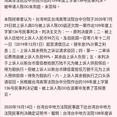
湾高等法院台中分院作出的109年度上字第136号民事判决。
被申请人陈OO未到庭、未答辩。
本院经审查认为，台湾地区台湾高等法院台中分院于2020年7月
29日就上诉人高O与被上诉人陈OO返还欠款一案作出109年度上
字第136号民事判决，判决主文为：一、原判决废弃；二、被上
诉人应给付上诉人人民币99万元，及自民国一百零八年十二月
一日（2019年12月1日）起至清偿日止，按年息5%计算之利
息；三、上诉人其余预先之诉讼请求驳回；四、第一、二审诉
讼费用由被上诉人负担99%，其余由上诉人负担；五、本判决
于上诉人以新台币壹佰叁拾捌万陆千元为被上诉人供担保后，
得为假执行。但被上诉人以新台币肆佰壹拾伍万捌千元为上诉
人预供担保，得免为假执行。六、上诉人其余假执行之口头诉
请驳回。另根据台湾高等法院台中分院作出的109年度上字第
136号民事判决记载，被上诉人陈OO在该案中发表了答辩意
见。
2020年10月14日，台湾台中地方法院民事庭下达台湾台中地方
法院民事判决确定证明书，载明：台湾台中地方法院108年度诉