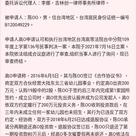
委托诉讼代理人：李娜，吉林创一律师事务所律师。
被申请人：陈OO，男，住台湾地区，台湾居民身份证统一编号
B120049229。
申请人高O申请认可和执行台湾地区台湾高等法院台中分院109
年度上字第136号民事判决一案，本院于2021年7月16日立案。
本院依法组成合议庭进行了审查,组织当事人进行了询问，现已
审查终结。
高O申请称，2016年6月5日，其与陈OO签订《合作协议书》，
商定双方合伙经营大陆东北三省幼儿园事业，约定高O出资200
万元，认购19股中的2股，陈OO于签约后三年内完成第1家园所
签约，成立公司时，高O优先出资认股并成为公司发起人。高O
依双方约定履行了200万元投资义务，陈OO收到投资款后，在
三年内未成立任何一家幼儿园也未招生，其行为已违反了双方
约定。经协商，双方于2018年6月25日达成退股协议，陈OO承
诺分两期退还高O投资款。退股协议签订后，陈OO只退还了第
一期投资款80万元后，经高O多次催要但再未退还。高O依法在