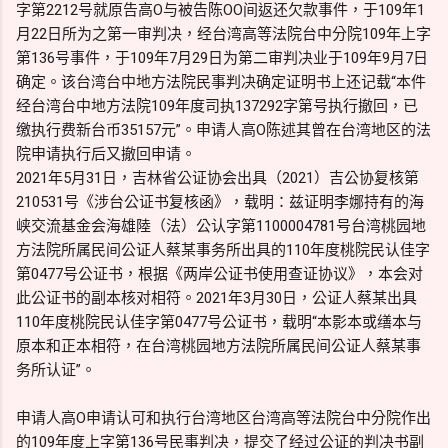
字第2212号就原告高O与被告陈OO间返还欠款事件，于109年1
月22日所为之第一审判决，经台湾高等法院台中分院109年上字
第136号事件，于109年7月29日为第二审判决业于109年9月7日
确定。该台湾台中地方法院民事判决确定证明书上还记载“本件
经台湾台中地方法院109年度司执137292字第号执行撤回，已
缴执行费新台币35157元”。申请人高O陈述其曾在台湾地区的法
院申请执行后又撤回申请。
2021年5月31日，吉林省公证协会出具（2021）吉公协复核第
210531号《涉台公证书复核函》，载明：兹证明李娜持有的海
峡交流基金会海雄陸（法）公认字第1100004781号台湾桃园地
方法院所属民间公证人蔡某事务所出具的110年度桃院民认佳字
第0477号公证书，根据《两岸公证书使用查证协议》，本会对
此公证书的副本核对相符。2021年3月30日，公证人蔡某出具
110年度桃院民认佳字第0477号公证书，载明“本影本或缮本与
原本和正本相符，在台湾桃园地方法院所属民间公证人蔡某事
务所认证”。
申请人高O申请认可和执行台湾地区台湾高等法院台中分院作出
的109年度上字第136号民事判决，提交了经过公证的判决书副