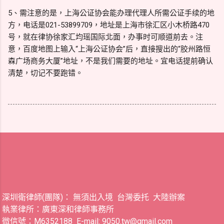
5、需注意的是，上海公证协会能办理代理人所需公证手续的地
方，电话是021-53899709，地址是上海市徐汇区小木桥路470
号，就在律协徐家汇均瑶国际北面，办事时可顺道前去。注
意，百度地图上输入“上海公证协会”后，直接搜出的“胶州路恒
森广场商务大厦”地址，不是我们需要的地址。宜电话提前确认
清楚，切记不要跑错。
深圳衛律師(團隊)： 無須出入境 台灣委托 大陸辦案
執業律所：廣東深和律師事務所
微信號：M6352188 E-mail: 9050.tw@gmail.com