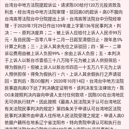
台湾台中地方法院提起诉讼，请求陈OO给付120万元投资款及
利息，经台湾台中地方法院审理，驳回高O的起诉。高O不服向
台湾高等法院台中分院提出上诉，台湾高等法院台中分院经审
理，于2020年7月29日作出109年度上字第136号民事判决，判
决：一、原判决废弃；二、被上诉人应给付上诉人人民币99万
元，及自民国一百零八年十二月一日起至清偿日止，按年息5%
计算之利息；三、上诉人其余先位之诉驳回；四、第一、二审
诉讼费用由被上诉人负担99%，余由上诉人负担；五、本判决
于上诉人以新台币壹佰三十八万陆千元为被上诉人供担保后，
得为假执行。但被上诉人以新台币四百一十五万八千元为上诉
人预供担保，得免为假执行。六、上诉人其余假执行之声请驳
回。宣判后，陈OO服判，2020年10月14日，台湾台中地方法院
民事庭向高O下达了判决确定证明书，该判决发生法律效力，陈
OO未按照判决内容向申请人支付任何款项，因陈OO在台湾地区
无可供执行财产，因此按照《最高人民法院关于认可台湾地区
有关法院民事判决的规定》第四条关于申请认可台湾地区法院
民事判决案件由申请人住所地人民法院受理之规定，申请人高O
依据户籍所在地系辽宁省沈阳市，特向贵院申请认可和执行台