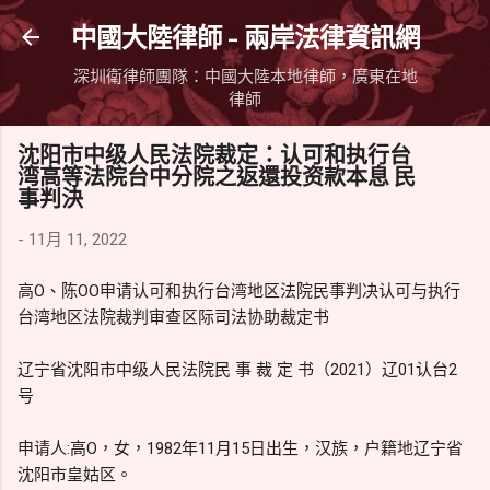
跳到主要內容
中國大陸律師 - 兩岸法律資訊網
深圳衛律師團隊：中國大陸本地律師，廣東在地
律師
沈阳市中级人民法院裁定：认可和执行台
湾高等法院台中分院之返還投资款本息 民
事判決
-
11月 11, 2022
高O、陈OO申请认可和执行台湾地区法院民事判决认可与执行
台湾地区法院裁判审查区际司法协助裁定书
辽宁省沈阳市中级人民法院民 事 裁 定 书（2021）辽01认台2
号
申请人:高O，女，1982年11月15日出生，汉族，户籍地辽宁省
沈阳市皇姑区。