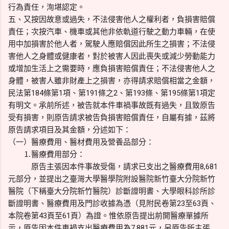
行為責任，洵堪認定。
五、又按因故意或過失，不法侵害他人之權利者，負損害賠償
責任；次按汽車、機車或其他非依軌道行駛之動力車輛，在使
用中加損害於他人者，駕駛人應賠償因此所生之損害；不法侵
害他人之身體或健康者，對於被害人因此喪失或減少勞動能力
或增加生活上之需要時，應負損害賠償責任；不法侵害他人之
身體，被害人雖非財產上之損害，亦得請求賠償相當之金額，
民法第184條第1項、第191條之2、第193條、第195條第1項定
有明文。承前所述，被告就本件車禍事故既有過失，且致原告
受有損害，則原告請求被告負損害賠償責任，自屬有據，茲將
原告請求項目及其金額，分述如下：
（一）醫療費用、醫材費用及營養品部分：
⒈醫療費用部分：
原告主張因本件事故受傷，請求已支出之醫療費用8,681
元部分，並提出之臺灣大學醫學院附設醫院新竹臺大分院新竹
醫院（下稱臺大分院新竹醫院）診斷證明書、大學眼科診所診
斷證明書、醫療費用及門診收據為憑（見附民卷第23至63頁、
本院卷第43頁至61頁）為證。惟依原告提出前開醫療單據所
示，原告因本件車禍支出醫療費用為7,881元，另原告所主張