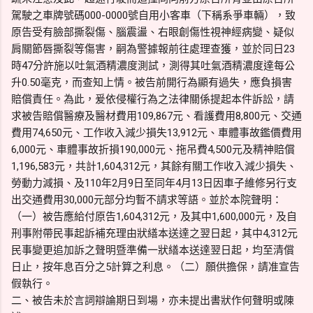
駕駛之車牌號碼000-0000號自用小客車（下稱系爭車輛），致
原告受有臉部撕裂傷、腦震盪、右眼創傷性視神經病變、疑似
肩關節唇撕裂等傷害，嗣為警據報前往處理查獲，並於同日23
時47分許施以吐氣酒精濃度測試，測得其吐氣酒精濃度達每公
升0.50毫克，而查知上情。被告前開行為顯有過失，應負損害
賠償責任。為此，爰依侵權行為之法律關係提起本件訴訟，請
求被告賠償醫療及醫材費用109,867元、看護費用8,800元、交通
費用74,650元、工作收入減少損失13,912元、車體事故鑑價費用
6,000元、車體事故折損190,000元、拖吊費4,500元及精神賠償
1,196,583元，共計1,604,312元，其餘有關工作收入減少損失、
勞動力減損、及110年2月9日至同年4月13日因車子維修另行支
出交通費用30,000元部分均暫不請求等語。並於本院聲明：
（一）被告應給付原告1,604,312元，及其中1,600,000元，及自
刑事附帶民事起訴補充理由狀繕本送達之翌日起，其中4,312元
民事變更追加訴之聲明暨準備一狀繕本送達翌日起，均至清償
日止，按年息百分之5計算之利息。（二）願供擔保，請准宣告
假執行。
二、被告未於言詞辯論期日到場，亦未提出書狀作何聲明或陳