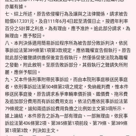
亦屬有據。
七、綜上所述，原告依侵權行為及讓與之法律關係，請求被告
賠償617,331元，及自111年6月4日起至清償日止，按週年利率
百分之5計算之利息，為有理由，應予准許。逾此部分請求，為
無理由，應予駁回。
八、本判決係適用簡易訴訟程序所為被告部分敗訴判決，依民
事訴訟法第389條第1項第3款規定，應依職權宣告假執行。原告
就此部分雖聲請供擔保後宣告假執行，然僅係促使法院為職權
之發動，附此敘明。至原告敗訴部分，其假執行之聲請失所附
麗，應併予駁回。
九、又本件係刑事附帶民事訴訟，而由本院刑事庭移送民事庭
者，依刑事訴訟法第504條第2項之規定，免納裁判費，惟本件
移送民事庭後，原告請求系爭車輛車價折損、鑑價費、拖吊費
及追加部分費用而有訴訟費用支出，依法仍應依民事訴訟法第
79條規定，諭知兩造訴訟費用負擔之比例如主文第3項所示。
據上論結，本件原告之訴為一部有理由、一部無理由，依民事
訴訟法第436條第2項、第385條第1項前段、第79條、第389條
第1項第3款，判決如主文。