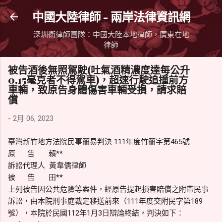
跳到主要內容
中國大陸律師 - 兩岸法律資訊網
深圳衛律師團隊：中國大陸本地律師，廣東在地
律師
被告酒後無照駕駛(吐氣酒精濃度達每公升
0.15毫克者不得駕車)，超速行駛追撞前方
車輛，致原告身體傷害車輛受損，請求賠
償
-
2月 06, 2023
臺灣新竹地方法院民事簡易判決 111年度竹簡字第465號
原 告 賴**
訴訟代理人 黃韋儒律師
被 告 田**
上列被告因公共危險等案件，經原告提起損害賠償之附帶民事
訴訟，由本院刑事庭裁定移送前來（111年度交附民字第189
號），本院於民國112年1月3日辯論終結，判決如下：