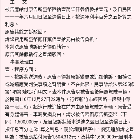
主 文
被告應給付原告新臺幣陸拾壹萬柒仟參佰參拾壹元，及自民國
一一一年六月四日起至清償日止，按週年利率百分之五計算之
利息。
原告其餘之訴駁回。
訴訟費用新臺幣貳仟貳佰壹拾元由被告負擔。
本判決原告勝訴部分得假執行。
原告其餘假執行之聲請駁回。
事實及理由
壹、程序方面：
一、按訴狀送達後，原告不得將原訴變更或追加他訴，但擴張
或減縮應受判決事項之聲明者，不在此限，民事訴訟法第255條
第1項第3款定有明文。查本件原告以被告酒後無照駕駛車輛，
於民國110年12月27日22時許，行經新竹市經國路一段與中華
路一段口時，超速行駛追撞在前方由原告駕駛之車輛，原告受
有身體傷害、車輛受損為由，請求被告賠償原告新臺幣（下
同）1,600,000元，及自起訴狀繕本送達之翌日起至清償日止，
按年息百分之5計算之利息。嗣於調解程序中，變更追加訴之聲
明為：被告應給付原告1,604,312元，及其中1,600,000元自刑事