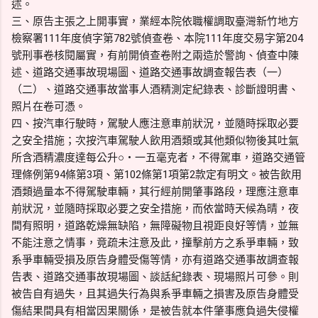
述。
三、原告主張之上開事實，業經本院依職權調取臺灣新竹地方
檢察署111年度偵字第782號偵查卷、本院111年度交易字第204
號刑事卷核閱屬實，有前開偵查卷附之兩造於警詢、偵查中陳
述、道路交通事故現場圖、道路交通事故調查報告表（一）
（二）、道路交通事故當事人酒精測定紀錄表、診斷證明書、
照片在卷可憑。
四、按汽車行駛時，駕駛人應注意車前狀況，並隨時採取必要
之安全措施；次按汽車駕駛人飲用酒類或其他類似物後其吐氣
所含酒精濃度達每公升○‧一五毫克者，不得駕車，道路交通管
理條例第94條第3項、第102條第1項第2款定有明文。被告飲用
酒類過量本不得駕駛車輛，其行經前開肇事路段，理應注意車
前狀況，並隨時採取必要之安全措施，而依當時天候為晴，夜
間有照明，道路乾燥無缺陷，無障礙物且視距良好等情，並無
不能注意之情事，竟疏未注意及此，撞擊前方之系爭車輛，致
系爭車輛受損及原告身體受傷等情，亦有道路交通事故調查報
告表、道路交通事故現場圖、談話紀錄表、現場照片可參。則
被告自有過失，且其過失行為與系爭車輛之損害及原告身體受
傷結果間具有相當因果關係，是被告就本件肇事應負過失侵權