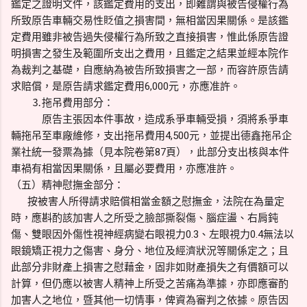
鑑定之證明文件，該鑑定費用的支出，即難謂與被告侵權行為
所致原告車輛交易性貶值之損害間，無相當因果關係。是該鑑
定費用雖非被告過失侵權行為所致之直接損害，惟此係原告證
明損害之發生及範圍所支出之費用，且鑑定之結果並經本院作
為裁判之基礎，自應納為被告所致損害之一部，而容許原告請
求賠償，是原告請求鑑定費用6,000元，亦應准許。
⒊拖吊費用部分：
原告主張因本件事故，造成系爭車輛受損，須將系爭車
輛拖吊至車廠維修，支出拖吊費用4,500元，並提出德鑫拖吊企
業社統一發票為據（見本院卷第87頁），此部分支出核與本件
車禍有相當因果關係，且屬必要費用，亦應准許。
（五）精神慰撫金部分：
按被害人所得請求賠償相當金額之慰撫金，法院在為量定
時，應斟酌該加害人之所受之臉部撕裂傷、腦症盪、右肩鈍
傷、雙眼因外傷性視神經病變右眼視力0.3、左眼視力0.4無法以
眼鏡矯正視力之傷害、身分、地位及經濟狀況等關係定之；且
此部分非財產上損害之慰藉金，固非如財產損失之有價額可以
計算，但仍應以被害人精神上所受之苦痛為準據，亦即應審酌
加害人之地位，暨其他一切情事，俾資為審判之依據。原告因