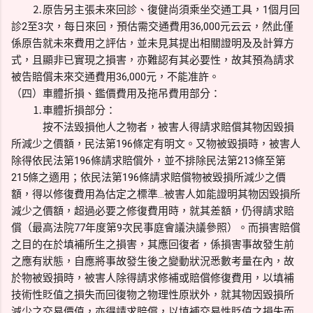
⒉原告另主張未來回診、復健尚須乘坐交通工具，1個月回
診2至3次，每日來回，預估需交通費用36,000元云云，然此僅
係原告就未來費用之評估，並未見其提出相關證明及及計算方
式，且顯非已實現之損害，亦難認有其必要性，故其預為請求
被告賠償未來交通費用36,000元，不能准許。
（四）車體折損、鑑價費用及拖吊費用部分：
⒈車體折損部分：
按不法毀損他人之物者，被害人得請求賠償其物因毀損
所減少之價額，民法第196條定有明文。又物被毀損時，被害人
除得依民法第196條請求賠償外，並不排除民法第213條至第
215條之適用；依民法第196條請求賠償物被毀損所減少之價
額，得以修復費用為估定之標準…被害人如能證明其物因毀損所
減少之價額，超過必要之修復費用時，就其差額，仍得請求賠
償（最高法院77年度第9次民事庭會議決議參照）。而損害賠償
之目的在於填補所生之損害，其應回復者，係損害事故發生前
之應有狀態，自應將事故發生後之變動狀況悉數考量在內，故
於物被毀損時，被害人除得請求修補或賠償修復費用，以填補
技術性貶值之損失而回復物之物理性原狀外，就其物因毀損所
減少之交易價值，亦得請求賠償，以填補交易性貶值之損失而