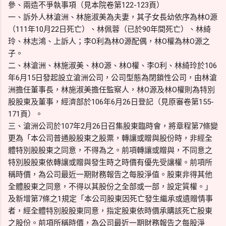
參、兩造不爭執事項（見本院卷第122-123頁）
一、訴外人林滄洲、林施淑美為夫妻，其子女長幼依序為林O源
（111年10月22日死亡）、林佩蓉（已於90年間死亡）、林綺
玲、林志鴻、上訴人；李O利為林O源配偶，林O權為林O源之
子。
二、林滄洲、林施淑美、林O源、林O權、李O利、林綺玲於106
年6月15日發起設立滄洲公司，公司型態為閉鎖性公司，由林滄
洲擔任董事長，林施淑美擔任監察人，林O源及林O權則為特別
股股東及董事，經濟部於106年6月26日登記（見原審卷第155-
171頁）。
三、滄洲公司於107年2月26日召集股東臨時會，將章程第7條變
更為「本公司普通股股東之股票，轉讓或贈與股份時，非經全
體特別股股東之同意，不得為之。前項轉讓或贈與，不同意之
特別股股東依轉讓或贈與發生時之時價有優先受讓權。前項所
稱時價，為公司最近一期財務報告之每股淨值。股東非得其他
全體股東之同意，不得以其股份之全部或一部，設定質權。」
及新增第7條之1規定「本公司股東因死亡發生繼承或遺贈情事
者，經全體特別股股東同意，指定股東依時價承購該死亡股東
之股份。前項所稱時價，為公司最近一期財務報告之每股淨