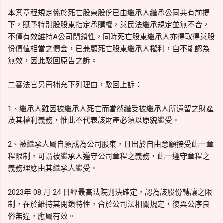
本案章程規定係於死亡股東股份已由繼承人繼承公同共有前提
下，賦予特別股股東指定承購權，與民法繼承規定並無不合，
不僅有效維持A公司閉鎖性，同時死亡股東繼承人亦得取得與股
份價值相當之價金，已兼顧死亡股東繼承人權利，自不能認為
無效，因此駁回原告之訴。
二審法官另再補充下列理由，駁回上訴：
1、繼承人雖因被繼承人死亡而當然繼受被繼承人所遺留之財產
及其權利義務，惟此不代表該財產必須以原貌繼受。
2、被繼承人屬自願成為公司股東，且出於自由意願接受此一章
程限制，可謂被繼承人遵守公司章程之義務，此一遵守章程之
義務理應由其繼承人繼受。
2023年 08 月 24 日經最高法院判決確定，認為該股份轉讓之限
制，在於維持其閉鎖特性，合於公司法相關規定，復與公序良
俗無違，應屬有效。