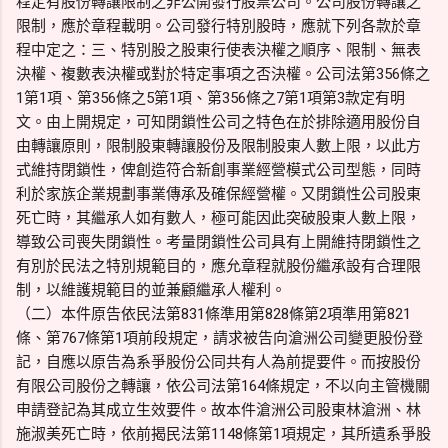
程定有股份轉讓限制之非公開發行股票公司。公司股份轉讓之
限制，應於章程載明。公司發行特別股時，應就下列各款於章
程中定之：三、特別股之股東行使表決權之順序、限制、無表
決權、複數表決權或對於特定事項之否決權。公司法第356條之
1第1項、第356條之5第1項、第356條之7第1項第3款定有明
文。由上開規定，可知閉鎖性公司之特色在於排除適用股份自
由轉讓原則，限制股東轉讓股份及限制股東人數上限，以此方
式維持閉鎖性，俾創造符合新創事業經營模式公司型態，同時
利於家族企業規劃事業傳承及確保經營權。又閉鎖性公司股東
死亡時，其繼承人如有數人，極可能因此突破股東人數上限，
導致公司喪失閉鎖性。考量閉鎖性公司具有上開維持閉鎖性之
有別於民法之特別規範目的，應允章程就股份繼承設有合理限
制，以維護規範目的並兼顧繼承人權利。
（二）本件原告依民法第831條準用第828條第2項準用第821
條、第767條第1項前段規定，請求被告向滄洲公司變更股份登
記，自應以原告為系爭股份公同共有人為前提要件。而按股份
有限公司股份之轉讓，依公司法第164條規定，不以向主管機關
申請登記為其成立生效要件。故本件滄洲公司股東林滄洲、林
施淑美死亡時，依前揭民法第1148條第1項規定，其所遺系爭股