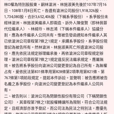
林O權為特別股股東。嗣林滄洲、林施淑美先後於107年7月16
日、108年1月8日死亡，各遺有滄洲公司股份1,918,326股、
1,734,080股，合計3,652,406股（下稱系爭股份）。系爭股份未
經林滄洲、林施淑美繼承人即兩造、訴外人陳俊賢（即林佩蓉
代位繼承人）、林綺玲、林志鴻（下稱本件繼承人）協議分
割，應為本件繼承人公同共有。惟被告發函通知本件繼承人其
已依滄洲公司章程第7條之1規定，承購系爭股份，系爭股份現
登記為被告所有。然林滄洲、林施淑美死亡所遺滄洲公司股
份，應先依民法規定辦理繼承後，再依滄洲公司章程規定辦
理。滄洲公司章程第7條之1規定違反民法繼承規定，應屬無
效。被告將系爭股份向滄洲公司變更登記為自己所有，為無權
占有，爰依民法第831條準用第828條第2項準用第821條、第
767條第1項前段規定，提起本件訴訟。並聲明：被告應將被告
名義之系爭股份，向滄洲公司變更登記為本件繼承人公同共
有。
二、被告則以：滄洲公司為閉鎖性股份有限公司（下稱閉鎖性
公司），其章程第7條之1就股權轉讓所為限制，符合公司法規
定，且經濟部亦准予登記，而公司法為民法之特別法，應優先