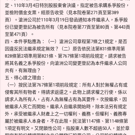
定、110年3月4日特別股股東會決議，指定被告承購系爭股份，
並檢附價金支票，經原告收受（見本院卷第271頁至第389
頁）。滄洲公司於110年3月19日發函通知本件繼承人，系爭股
份已變更登記為被告所有（見本院卷第77頁至第80頁、第443頁
至第471頁）。
四、本件爭點應為：（一）滄洲公司章程第7條之1規定，是否
因違反民法繼承規定無效？（二）原告依民法第831條準用第
828條第2項準用第821條、第767條第1項前段規定，請求被告
將其名義之系爭股份，向滄洲公司變更登記為本件繼承人公同
共有，有無理由？
五、得心證之理由：
（一）按民法第767條第1項前段規定：所有人對於無權占有或
侵奪其所有物者，得請求返還之。此物上請求權之行使，係以
請求人為所有人，占有人為無權占有為其要件。次按繼承，因
被繼承人死亡而開始。繼承人自繼承開始時，除本法另有規定
外，承受被繼承人財產上之一切權利、義務。但權利、義務專
屬於被繼承人本身者，不在此限。民法第1147條、第1148條第
1項定有明文。又閉鎖性公司，指股東人數不超過50人，並於章