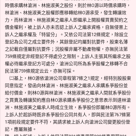
時價承購林滄洲、林施淑美之股份，則於林O源以時價承購時，
林滄洲、林施淑美之股權即應移轉給林O源承受，發生轉讓效
力，而林滄洲、林施淑美之繼承人即繼承上開股權買賣契約之
價金權利，被上訴人亦未否認上訴人之繼承資格，自無侵害上
訴人之繼承權及「特留分」。又依公司法第12條規定，除設立
登記為公司之成立要件外，其餘登記均屬對抗要件，股東名薄
之記載自僅屬對抗要件；況股權非屬不動產物權，亦無民法第
759條規定非經登記不得處分之限制。上訴人主張其所繼承之股
權必待繼承登記方可處分，滄洲公司所為系爭股權之移轉不合
民法第759條規定云云，亦無可採。
㈡基上，林O源依滄洲公司章程第7條之1規定，經特別股股東
同意指定，發函向林滄洲、林施淑美之繼承人承購系爭股份並
給付價金，則林O源與林滄洲、林施淑美之繼承人間就系爭股份
之買賣及轉讓契約應自林O源承購系爭股份之意思表示到達林滄
洲、林施淑美之繼承人時成立生效，系爭股份即屬林O源所有。
上訴人於起訴時既非系爭股份公同共有人，即與民法第767條第
1項前段規定要件不符，其請求被上訴人向滄洲公司變更股份登
記，應屬無據。