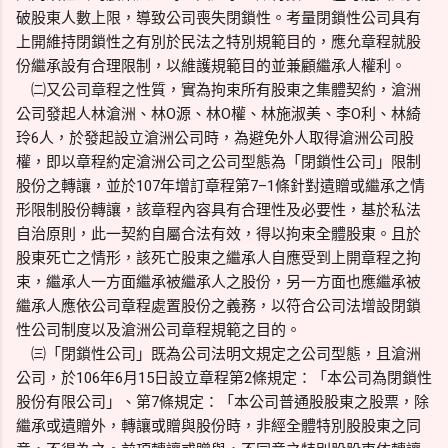
破股東人數上限，導致公司喪失閉鎖性。考量閉鎖性公司具有
上開維持閉鎖性之有別於民法之特別規範目的，應允章程就股
份繼承設有合理限制，以維護規範目的並兼顧繼承人權利。
㈡又公司章程之性質，實為拘束所有股東之集體契約，滄洲
公司發起人林滄洲、林O源、林O權、林施淑美、李O利、林綺
玲6人，於發起設立滄洲公司時，為避免外人取得滄洲公司股
權，即以章程約定滄洲公司之公司型態為「閉鎖性公司」限制
股份之轉讓，並於107年增訂章程第7–1條針對遺贈或繼承之情
形限制股份轉讓，該章程內容具有合理性及必要性，基於私法
自治原則，此一契約自屬合法有效，得以拘束全體股東。且於
股東死亡之情形，該死亡股東之繼承人自應受到上開章程之拘
束，繼承人一方面繼承被繼承人之股份，另一方面也應繼承被
繼承人應依公司章程處置股份之義務，以符合公司法增設閉鎖
性公司制度以及滄洲公司章程規範之目的。
㈢「閉鎖性公司」既為公司法明文規定之公司型態，且滄洲
公司，於106年6月15日設立章程第2條規定：「本公司為閉鎖性
股份有限公司」、第7條規定：「本公司普通股股東之股票，除
繼承或遺贈外，轉讓或贈與股份時，非經全體特別股股東之同