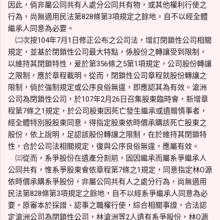
因此，倘非屬公同共有人處分公同共有物，或其他權利行使之
行為，尚無適用民法第828條第3項規定之餘地，自不以經全體
繼承人同意為必要。
㈡次按104年7月1日修正公布之公司法，增訂閉鎖性公司相關
規定，並基於閉鎖性公司最大特點，係股份之轉讓受到限制，
以維持其閉鎖特性，爰於第356條之5第1項規定，公司股份轉讓
之限制，應於章程載明。從而，閉鎖性公司章程就股份轉讓之
限制，倘於強制規定或公序良俗無違，即應認其為有效。滄洲
公司為閉鎖性公司，於107年2月26日召集股東臨時會，新增章
程第7條之1規定，於公司股東因死亡發生繼承或遺贈情事者，
經全體特別股股東同意，得指定股東依時價承購該死亡股東之
股份，依上說明，足認該股份轉讓之限制，在於維持其閉鎖特
性，合於公司法相關規定，復與公序良俗無違，應屬有效。
㈢從而，系爭股份在遺產分割前，固因繼承而屬系爭繼承人
公同共有，惟系爭股東會依章程第7條之1規定，同意指定林O源
依時價承購系爭股份，非屬公同共有人之處分行為，尚無適用
民法第828條第3項規定之餘地，自不以經系爭繼承人同意為必
要。原審本於採證、認事之職權行使，綜合相關事證，合法認
定滄洲公司為閉鎖性公司，林滄洲等2人遺有系爭股份，林O源