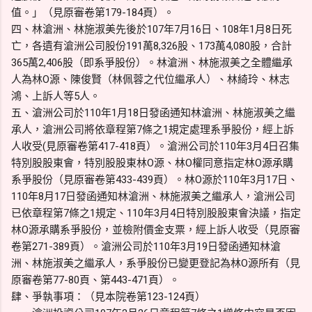
值。」（見原審卷第179-184頁）。
四、林滄洲、林施淑美先後於107年7月16日、108年1月8日死
亡，各遺有滄洲公司股份191萬8,326股、173萬4,080股，合計
365萬2,406股（即系爭股份）。林滄洲、林施淑美之全體繼承
人為林O源、陳俊賢（林佩蓉之代位繼承人）、林綺玲、林志
鴻、上訴人等5人。
五、滄洲公司於110年1月18日發函通知林滄洲、林施淑美之繼
承人，滄洲公司將依章程第7條之1規定處理系爭股份，經上訴
人收受(見原審卷第417-418頁）。滄洲公司於110年3月4日召集
特別股股東會，特別股股東林O源、林O權同意指定林O源承購
系爭股份（見原審卷第433-439頁）。林O源於110年3月17日、
110年8月17日發函通知林滄洲、林施淑美之繼承人，滄洲公司
已依章程第7條之1規定、110年3月4日特別股股東會決議，指定
林O源承購系爭股份，並檢附價金支票，經上訴人收受（見原審
卷第271-389頁）。滄洲公司於110年3月19日發函通知林滄
洲、林施淑美之繼承人，系爭股份已變更登記為林O源所有（見
原審卷第77-80頁、第443-471頁）。
肆、爭執事項：（見本院卷第123-124頁）