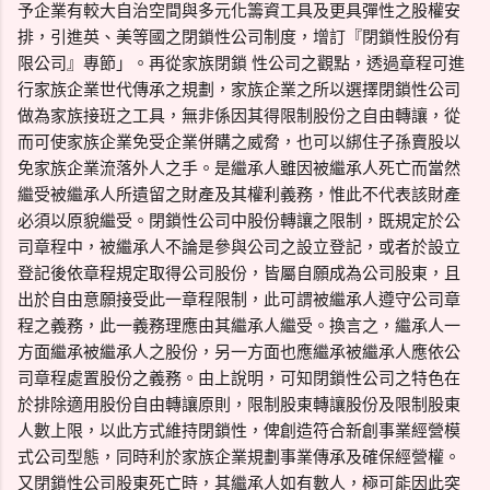
予企業有較大自治空間與多元化籌資工具及更具彈性之股權安
排，引進英、美等國之閉鎖性公司制度，增訂『閉鎖性股份有
限公司』專節」。再從家族閉鎖 性公司之觀點，透過章程可進
行家族企業世代傳承之規劃，家族企業之所以選擇閉鎖性公司
做為家族接班之工具，無非係因其得限制股份之自由轉讓，從
而可使家族企業免受企業併購之威脅，也可以綁住子孫賣股以
免家族企業流落外人之手。是繼承人雖因被繼承人死亡而當然
繼受被繼承人所遺留之財產及其權利義務，惟此不代表該財產
必須以原貌繼受。閉鎖性公司中股份轉讓之限制，既規定於公
司章程中，被繼承人不論是參與公司之設立登記，或者於設立
登記後依章程規定取得公司股份，皆屬自願成為公司股東，且
出於自由意願接受此一章程限制，此可謂被繼承人遵守公司章
程之義務，此一義務理應由其繼承人繼受。換言之，繼承人一
方面繼承被繼承人之股份，另一方面也應繼承被繼承人應依公
司章程處置股份之義務。由上說明，可知閉鎖性公司之特色在
於排除適用股份自由轉讓原則，限制股東轉讓股份及限制股東
人數上限，以此方式維持閉鎖性，俾創造符合新創事業經營模
式公司型態，同時利於家族企業規劃事業傳承及確保經營權。
又閉鎖性公司股東死亡時，其繼承人如有數人，極可能因此突