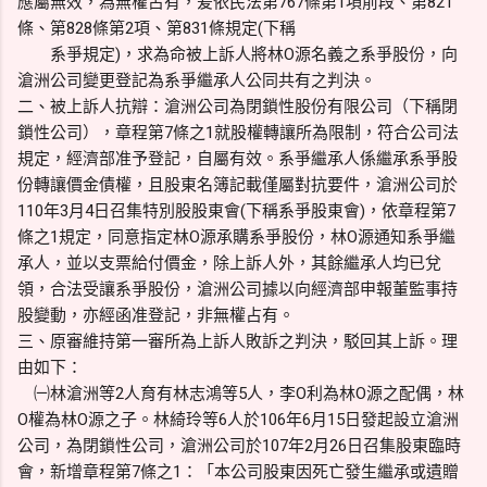
應屬無效，為無權占有，爰依民法第767條第1項前段、第821
條、第828條第2項、第831條規定(下稱
系爭規定)，求為命被上訴人將林O源名義之系爭股份，向
滄洲公司變更登記為系爭繼承人公同共有之判決。
二、被上訴人抗辯：滄洲公司為閉鎖性股份有限公司（下稱閉
鎖性公司），章程第7條之1就股權轉讓所為限制，符合公司法
規定，經濟部准予登記，自屬有效。系爭繼承人係繼承系爭股
份轉讓價金債權，且股東名簿記載僅屬對抗要件，滄洲公司於
110年3月4日召集特別股股東會(下稱系爭股東會)，依章程第7
條之1規定，同意指定林O源承購系爭股份，林O源通知系爭繼
承人，並以支票給付價金，除上訴人外，其餘繼承人均已兌
領，合法受讓系爭股份，滄洲公司據以向經濟部申報董監事持
股變動，亦經函准登記，非無權占有。
三、原審維持第一審所為上訴人敗訴之判決，駁回其上訴。理
由如下：
㈠林滄洲等2人育有林志鴻等5人，李O利為林O源之配偶，林
O權為林O源之子。林綺玲等6人於106年6月15日發起設立滄洲
公司，為閉鎖性公司，滄洲公司於107年2月26日召集股東臨時
會，新增章程第7條之1：「本公司股東因死亡發生繼承或遺贈