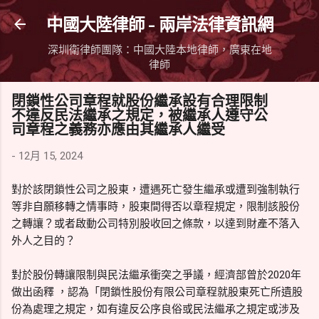
跳到主要內容
中國大陸律師 - 兩岸法律資訊網
深圳衛律師團隊：中國大陸本地律師，廣東在地
律師
閉鎖性公司章程就股份繼承設有合理限制
不違反民法繼承之規定，被繼承人遵守公
司章程之義務亦應由其繼承人繼受
-
12月 15, 2024
對於該閉鎖性公司之股東，遭遇死亡發生繼承或遭到強制執行
等非自願移轉之情事時，股東間得否以章程規定，限制該股份
之轉讓？或者啟動公司特別股收回之條款，以達到財產不落入
外人之目的？
對於股份轉讓限制與民法繼承衝突之爭議，經濟部曾於2020年
做出函釋 ，認為「閉鎖性股份有限公司章程就股東死亡所遺股
份為處理之規定，如有違反公序良俗或民法繼承之規定或涉及