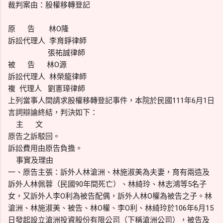
裁判案由：股權移轉登記
原 告 林O隆
訴訟代理人 李育錚律師
張祐誠律師
被 告 林O源
訴訟代理人 林榮龍律師
複 代理人 劉憲璋律師
上列當事人間請求股權移轉登記事件，本院於民國111年6月1日
言詞辯論終結，判決如下：
主 文
原告之訴駁回。
訴訟費用由原告負擔。
事實及理由
一、原告主張：訴外人林滄洲、林施淑美為夫妻，育有兩造及
訴外人林佩蓉（民國90年間死亡）、林綺玲、林志鴻等5名子
女，又訴外人李O利為被告配偶，訴外人林O權為被告之子。林
滄洲、林施淑美、被告、林O權、李O利、林綺玲於106年6月15
日發起設立滄洲投資股份有限公司（下稱滄洲公司），被告及