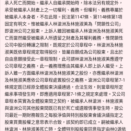
承人死亡而開始。繼承人自繼承開始時，除本法另有規定外，
承受被繼承人財產上之一切權利、義務。但權利、義務專屬於
被繼承人本身者，不在此限。民法第1147條、第1148條第1項
固定有明文。惟被繼承人林滄洲及林施淑美為「閉鎖性公司」
即滄洲公司之股東，上訴人雖因被繼承人林滄洲及林施淑美死
亡而當然繼受被繼承人所遺留之財產及其權利義務，惟閉鎖性
公司中股份轉讓之限制，既規定於公司章程中，林滄洲及林施
淑美既依章程規定取得股份，皆屬自願成為公司股東，且出於
自由意願接受此一章程限制，此可謂林滄洲及林施淑美應遵守
公司章程之義務，此一義務理應由其繼承人即上訴人繼受。上
訴人雖一方面繼承林滄洲及林施淑美之股份，亦應繼承林滄洲
及林施淑美應依公司章程處置股份之義務。滄洲公司章程第7-1
條規定既已經原全體股東決議通過，合法生效，則當章程所定
繼承事項發生時，即應適用章程第7-1條之規定來處理。又公司
章程本質實為全體股東間之契約，被繼承人林滄洲、林施淑美
與滄洲公司其他股東間既已有於死亡或遺贈情事發生時，按公
司最近一期財務報告之每股淨值與特別股股東會議決議指定之
股東買賣股權之意思表示合致，該契約即已成立。嗣被繼承人
林滄洲、林施淑美死亡時，全體特別股股東同意指定由林O源依