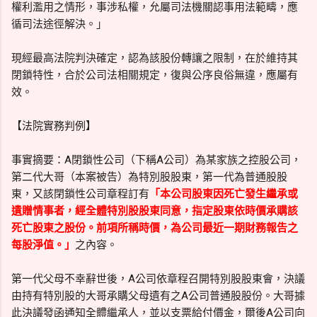
權利濫用之情形，事涉私權，允屬司法機關認事用法範疇，應
循司法途徑解決。」
現經最高法院判決確定，認為該股份轉讓之限制，在於維持其
閉鎖特性，合於公司法相關規定，復與公序良俗無違，應屬有
效。
【法院實務判例】
事實摘要：A閉鎖性公司（下稱A公司）為某家族之控股公司，
第二代大哥（本案被告）為特別股股東，第一代為普通股股
東，又該閉鎖性公司章程訂有
「本公司股東因死亡發生繼承或
遺贈情事者，經全體特別股股東同意，指定股東依時價承購該
死亡股東之股份。前項所稱時價，為公司最近一期財務報告之
每股淨值。」
之內容。
第一代父母不幸辭世後，A公司依章程召開特別股股東會，決議
由持有特別股的大哥承購父母遺有之A公司普通股股份。大哥據
此決議發函通知全體繼承人，並以支票給付價金，爾後A公司向