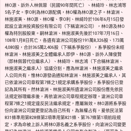
林O源、訴外人林佩蓉（民國90年間死亡）、林綺玲、林志鴻等
5名子女。李O利為林O源配偶，林O權為林O源之子。林滄洲、
林施淑美、林O源、林O權、李O利、林綺玲於106年6月15日發
起設立滄洲投資股份有限公司（下稱滄洲公司），林O源及林O
權為特別股股東。嗣林滄洲、林施淑美先後於107年7月16日、
108年1月8日死亡，各遺有滄洲公司股份191萬8,326股、173萬
4,080股，合計365萬2,406股（下稱系爭股份），系爭股份未經
林滄洲、林施淑美之全體繼承人即伊、林O源、訴外人陳俊賢
（即林佩蓉代位繼承人）、林綺玲、林志鴻（下合稱林滄洲、
林施淑美之繼承人）協議分割，應為林滄洲、林施淑美之繼承
人公同共有，惟林O源發函通知林滄洲、林施淑美之繼承人，其
已依滄洲公司章程第7條之1規定承購系爭股份，系爭股份已登
記為其所有。然林滄洲、林施淑美所遺滄洲公司股份應先依民
法規定辦理繼承後，再依滄洲公司章程規定辦理。滄洲公司章
程第7條之1規定違反民法繼承規定，應屬無效。林O源將系爭股
份向滄洲公司變更登記為自己所有，為無權占有，爰依民法第
831條準用第828條第2項準用第821條、第767條第1項前段規
定，求為命被上訴人將林O源名義之系爭股份，向滄洲公司變更