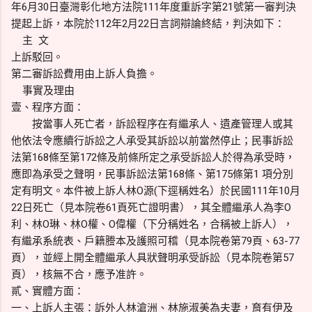
年6月30日臺灣彰化地方法院111年度重訴字第21號第一審判決
提起上訴，本院於112年2月22日言詞辯論終結，判決如下：
主 文
上訴駁回。
第二審訴訟費用由上訴人負擔。
事實及理由
壹、程序方面：
按當事人死亡者，訴訟程序在有繼承人、遺產管理人或其
他依法令應續行訴訟之人承受其訴訟以前當然停止；民事訴訟
法第168條至第172條及前條所定之承受訴訟人於得為承受時，
應即為承受之聲明，民事訴訟法第168條、第175條第1 項分別
定有明文。本件被上訴人林O源(下逕稱姓名）於民國111年10月
22日死亡（見本院卷61頁死亡證明書），其全體繼承人為李O
利、林O琳、林O權、O偉權（下分稱姓名，合稱被上訴人），
有繼承系統表、戶籍謄本及護照可稽（見本院卷第79頁、63-77
頁），並經上開全體繼承人具狀聲明承受訴訟（見本院卷第57
頁），核無不合，應予准許。
貳、實體方面：
一、上訴人主張：訴外人林滄洲、林施淑美為夫妻，育有伊及