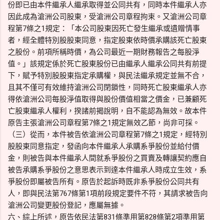
份即已由本件繼承人繼承取得並公同共有，同時本件繼承人亦
因此成為滄洲公司股東，受滄洲公司章程拘束。又滄洲公司章
程第7條之1規定：「本公司股東因死亡發生繼承或遺贈情事
者，經全體特別股股東同意，指定股東依時價承購該死亡股東
之股份。前項所稱時價，為公司最近一期財務報告之每股淨
值。」該規定係於死亡股東股份已由繼承人繼承公同共有前提
下，賦予特別股股東指定承購權，與民法繼承規定並無不合，
且其不僅可有效維持滄洲公司閉鎖性，同時死亡股東繼承人亦
得依滄洲公司每股淨值取得與股份價值相當之價金，已兼顧死
亡股東繼承人權利，揆諸前揭說明，自不能認為無效。故本件
原告主張滄洲公司章程第7條之1規定無效乙節，尚非可採。
（三）從而，本件被告依滄洲公司章程第7條之1規定，經特別
股股東同意指定，發函向本件繼承人承購系爭股份並給付價
金，則被告與本件繼承人間就系爭股份之買賣及轉讓契約應自
被告承購系爭股份之意思表示到達本件繼承人時成立生效，系
爭股份即屬被告所有。原告於起訴時既非系爭股份公同共有
人，即與民法第767條第1項前段規定要件不符，其請求被告向
滄洲公司變更股份登記，應屬無據。
六、綜上所述，原告依民法第831條準用第828條第2項準用第