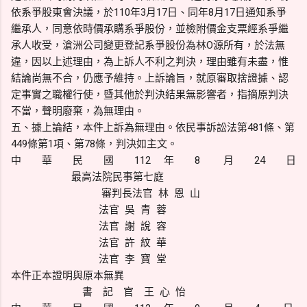
依系爭股東會決議，於110年3月17日、同年8月17日通知系爭
繼承人，同意依時價承購系爭股份，並檢附價金支票經系爭繼
承人收受，滄洲公司變更登記系爭股份為林O源所有，於法無
違，因以上述理由，為上訴人不利之判決，理由雖有未盡，惟
結論尚無不合，仍應予維持。上訴論旨，就原審取捨證據、認
定事實之職權行使，暨其他於判決結果無影響者，指摘原判決
不當，聲明廢棄，為無理由。
五、據上論結，本件上訴為無理由。依民事訴訟法第481條、第
449條第1項、第78條，判決如主文。
中 華 民 國 112 年 8 月 24 日
最高法院民事第七庭
審判長法官 林 恩 山
法官 吳 青 蓉
法官 謝 說 容
法官 許 紋 華
法官 李 寶 堂
本件正本證明與原本無異
書 記 官 王 心 怡