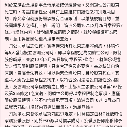
利於家族企業規劃事業傳承及確保經營權。又閉鎖性公司股東
死亡時，考量閉鎖性公司具有上開維持閉鎖性之特別規範目
的，應允章程就股份繼承設有合理限制，以維護規範目的，並
兼顧繼承人之權利。依上說明，滄洲公司107年2月26日章程第7
條之1增修内容，針對繼承或遺贈之情形，就股權轉讓所為限
制，並未違反民法繼承規定而無效。
㈢公司章程之性質，實為拘束所有股東之集體契約，林綺玲
等6人發起設立滄洲公司時，即以章程規定為閉鎖性公司，限制
股份轉讓，並於107年2月26日增訂章程第7條之1，就繼承或遺
贈之情形限制股份轉讓，具有合理性及必要性，基於私法自治
原則，自屬合法有效，得以拘束全體股東；且於股東死亡，其
繼承人應受上開章程之拘束，以符合公司法增設閉鎖性公司制
度，及滄洲公司章程規範之目的。上訴人主張依公司法第163條
及第356條之1之文義，閉鎖性公司得以章程限制之事項，應僅
限於股份轉讓，並不包含繼承等事項，滄洲公司107年2月26日
章程第7條之1增修内容違法而無效，洵屬無據。
㈣系爭股東會依章程第7條之1規定，同意指定由林O源依時價
承購系爭股份，則於林O源以時價承購時，系爭股份即應移轉予