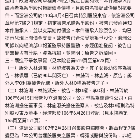
適用，故滄洲公司章程第7條之1規定自屬有效。本件繼承人所
繼承者為系爭股份轉讓價金債權，且股東名簿記載僅屬對抗要
件。而滄洲公司於110年3月4日召集特別股股東會，依滄洲公司
章程第7條之1規定，指定被告承購系爭股份，被告已發函通知
本件繼承人，並以支票給付價金。本件繼承人除原告外，均已
提示兌現上開價金支票。故被告已合法受讓系爭股份，滄洲公
司據以向經濟部申報董監事持股變動，亦經函准登記，被告自
非無權占有等語，資為抗辯。並聲明：原告之訴駁回。
三、兩造不爭執事實（見本院卷第619頁至第623頁）：
（一）訴外人林滄洲、林施淑美為夫妻，其子女長幼依序為被
告、林佩蓉（已於90年間死亡）、林綺玲、林志鴻、原告；訴
外人李O利為被告配偶，訴外人林O權為被告之子。
（二）林滄洲、林施淑美、被告、林O權、李O利、林綺玲於
106年6月15日發起設立滄洲公司，公司型態為閉鎖性公司，由
林滄洲擔任董事長，林施淑美擔任監察人，被告及林O權則為特
別股股東及董事，經濟部於106年6月26日登記（見本院卷第
155頁至第171頁）。
（三）滄洲公司於107年2月26日召集股東臨時會，將章程第7條
變更為「本公司普通股股東之股票，轉讓或贈與股份時，非經