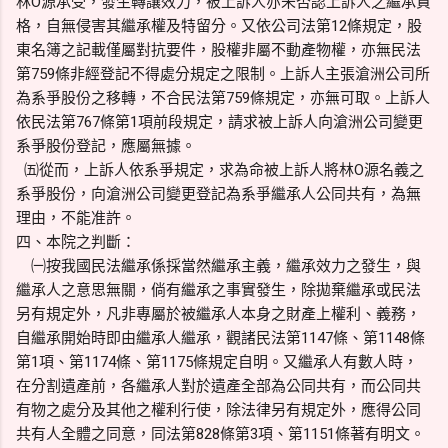
林O源承受，發生轉讓效力，被上訴人亦未否認上訴人之繼承資
格，自無侵害其繼承權及特留分。又依公司法第12條規定，股
東名簿之記載僅屬對抗要件，股權非屬不動產物權，亦無民法
第759條非經登記不得處分規定之限制。上訴人主張滄洲公司所
為系爭股份之移轉，不合民法第759條規定，亦無可取。上訴人
依民法第767條第1項前段規定，請求被上訴人向滄洲公司變更
系爭股份登記，應屬無據。
㈤從而，上訴人依系爭規定，求為命被上訴人將林O源名義之
系爭股份，向滄洲公司變更登記為系爭繼承人公同共有，為無
理由，不能准許。
四、本院之判斷：
㈠按我國民法繼承係採當然繼承主義，繼承效力之發生，與
繼承人之意思無關，倘有繼承之事實發生，除拋棄繼承或民法
另有規定外，凡非專屬於被繼承人本身之財產上權利、義務，
自繼承開始時即由繼承人繼承，觀諸民法第1147條、第1148條
第1項、第1174條、第1175條規定自明。又繼承人有數人時，
在分割遺產前，各繼承人對於遺產全部為公同共有，而公同共
有物之處分及其他之權利行使，除法律另有規定外，應得公同
共有人全體之同意，同法第828條第3項、第1151條著有明文。