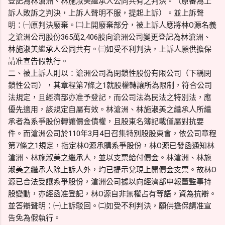
登記為林滄洲、林施淑美繼承人公同共有之判決。（原審為上
訴人敗訴之判決，上訴人聲明不服，提起上訴）。並上訴聲
明：㈠原判決廢棄。㈡上開廢棄部分，被上訴人應將林O源名義
之滄洲公司股份365萬2,406股向滄洲公司變更登記為林滄洲、
林施淑美繼承人公同共有。㈢如受不利判決，上訴人願供擔保
請准宣告假執行。
二、被上訴人則以：滄洲公司為閉鎖性股份有限公司（下稱閉
鎖性公司），其章程第7條之1就股權轉讓所為限制，符合公司
法規定，且經濟部亦准予登記，而公司法為民法之特別法，應
優先適用，該規定自屬有效。林滄洲、林施淑美之繼承人所繼
承者為系爭股份轉讓價金債權，且股東名簿記載僅屬對抗要
件。而滄洲公司於110年3月4日召集特別股股東會，依公司章程
第7條之1規定，指定林O源承購系爭股份，林O源已發函通知林
滄洲、林施淑美之繼承人，並以支票給付價金。林滄洲、林施
淑美之繼承人除上訴人外，均已提示兌現上開價金支票。故林O
源已合法受讓系爭股份，滄洲公司據以向經濟部申報董監事持
股變動，亦經函准登記，林O源自非無權占有等語，資為抗辯。
並答辯聲明：㈠上訴駁回。㈡如受不利判決，願供擔保請准宣
告免為假執行。