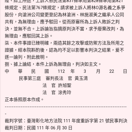
陸、綜上所述，上訴人依民法第831條準用第828條準用第821
條規定、民法第767條規定，請求被上訴人將林O源名義之系爭
股份，向滄洲公司變更登記為林滄洲、林施淑美之繼承人公同
共有，為無理由，應予駁回。從而原審所為上訴人敗訴之判
決，並無不合。上訴論旨指摘原判決不當，求予廢棄改判，為
無理由，應駁回其上訴。
柒、本件事證已臻明確，兩造其餘之攻擊或防禦方法及所用之
證據，經本院斟酌後，認為均不足以影響本判決之結果，爰不
逐一論列，附此敘明。
捌、據上論結，本件上訴為無理由，判決如主文。
中 華 民 國 112 年 3 月 22 日
民事第三庭 審判長法 官 黃玉清
法 官 許旭聖
法 官 涂秀玲
正本係照原本作成。
---------------------------------------------------------------------
-
裁判字號：臺灣彰化地方法院 111 年度重訴字第 21 號民事判決
裁判日期：民國 111 年 06 月 30 日