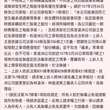
意，不得為之。前項轉讓或贈與，不同意之特別股股東依轉讓
或贈與發生時之每股淨值有優先受讓權。」嗣於107年2月26日
修改公司章程，於公司章程第7–1條增訂：「本公司股東因死亡
發生繼承或遺贈情事者，經全體特別股股東同意，指定股東依
時價承購該死亡股東之股份。前項所稱時價，為公司最近一期
財務報告之每股淨值。」，且經濟部也已核准滄洲公司設立登
記及章程變更，則滄洲公司之章程規定自為合法有效。上訴人
主張依據公司法第163條及第356條之1文義，閉鎖性公司得以章
程限制之事項應僅限於「股份轉讓」並不包含「繼承」等事項
云云，自不可採。是滄洲公司前述107年2月26日章程第7條之1
增修内容並無違反民法繼承規定之情事，應屬有效，上訴人主
張上開章程規定違法而無效，於法無據。
二、上訴人依民法第831條準用第828條準用第821條規定、民
法第767條規定，請求被上訴人將林O源名義之系爭股份，向滄
洲公司變更登記為林滄洲、林施淑美之繼承人公同共有，為無
理由：
㈠按民法第767條第1項前段規定：所有人對於無權占有或侵奪
其所有物者，得請求返還之。此物上請求權之行使，係以請求
人為所有人，占有人為無權占有為其要件。次按繼承，因被繼