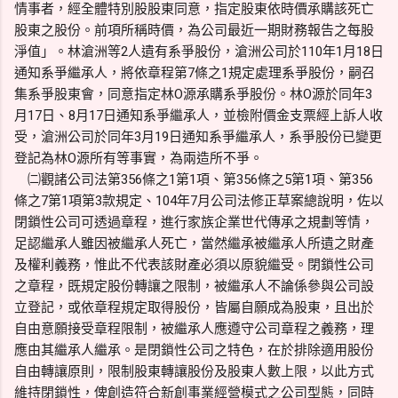
情事者，經全體特別股股東同意，指定股東依時價承購該死亡
股東之股份。前項所稱時價，為公司最近一期財務報告之每股
淨值」。林滄洲等2人遺有系爭股份，滄洲公司於110年1月18日
通知系爭繼承人，將依章程第7條之1規定處理系爭股份，嗣召
集系爭股東會，同意指定林O源承購系爭股份。林O源於同年3
月17日、8月17日通知系爭繼承人，並檢附價金支票經上訴人收
受，滄洲公司於同年3月19日通知系爭繼承人，系爭股份已變更
登記為林O源所有等事實，為兩造所不爭。
㈡觀諸公司法第356條之1第1項、第356條之5第1項、第356
條之7第1項第3款規定、104年7月公司法修正草案總說明，佐以
閉鎖性公司可透過章程，進行家族企業世代傳承之規劃等情，
足認繼承人雖因被繼承人死亡，當然繼承被繼承人所遺之財產
及權利義務，惟此不代表該財產必須以原貌繼受。閉鎖性公司
之章程，既規定股份轉讓之限制，被繼承人不論係參與公司設
立登記，或依章程規定取得股份，皆屬自願成為股東，且出於
自由意願接受章程限制，被繼承人應遵守公司章程之義務，理
應由其繼承人繼承。是閉鎖性公司之特色，在於排除適用股份
自由轉讓原則，限制股東轉讓股份及股東人數上限，以此方式
維持閉鎖性，俾創造符合新創事業經營模式之公司型態，同時