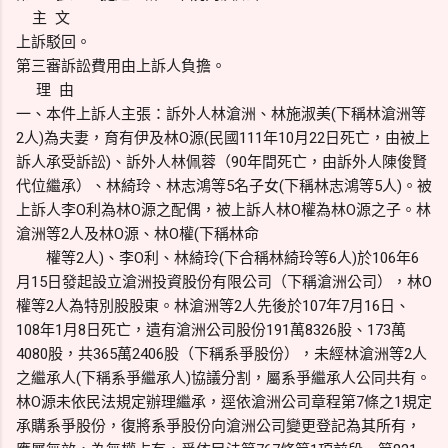
主 文
上訴駁回。
第三審訴訟費用由上訴人負擔。
理 由
一、本件上訴人主張：訴外人林滄洲、林施淑美(下稱林滄洲等
2人)為夫妻，育有伊及林O源(民國111年10月22日死亡，由被上
訴人承受訴訟)、訴外人林佩蓉（90年間死亡，由訴外人陳俊賢
代位繼承）、林綺玲、林志鴻等5名子女(下稱林志鴻等5人)。被
上訴人李O利為林O源之配偶，被上訴人林O權為林O源之子。林
滄洲等2人及林O源、林O權(下稱林命
權等2人)、李O利、林綺玲(下合稱林綺玲等6人)於106年6
月15日發起設立滄洲投資股份有限公司（下稱滄洲公司），林O
權等2人為特別股股東。林滄洲等2人先後於107年7月16日、
108年1月8日死亡，遺有滄洲公司股份191萬8326股、173萬
4080股，共365萬2406股（下稱系爭股份），未經林滄洲等2人
之繼承人(下稱系爭繼承人)協議分割，屬系爭繼承人公同共有。
林O源未依民法規定辦理繼承，逕依滄洲公司章程第7條之1規定
承購系爭股份，復將系爭股份向滄洲公司變更登記為其所有，