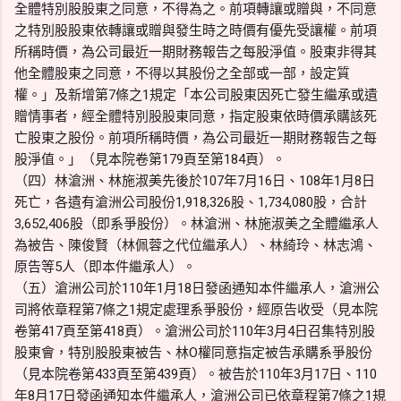
全體特別股股東之同意，不得為之。前項轉讓或贈與，不同意
之特別股股東依轉讓或贈與發生時之時價有優先受讓權。前項
所稱時價，為公司最近一期財務報告之每股淨值。股東非得其
他全體股東之同意，不得以其股份之全部或一部，設定質
權。」及新增第7條之1規定「本公司股東因死亡發生繼承或遺
贈情事者，經全體特別股股東同意，指定股東依時價承購該死
亡股東之股份。前項所稱時價，為公司最近一期財務報告之每
股淨值。」（見本院卷第179頁至第184頁）。
（四）林滄洲、林施淑美先後於107年7月16日、108年1月8日
死亡，各遺有滄洲公司股份1,918,326股、1,734,080股，合計
3,652,406股（即系爭股份）。林滄洲、林施淑美之全體繼承人
為被告、陳俊賢（林佩蓉之代位繼承人）、林綺玲、林志鴻、
原告等5人（即本件繼承人）。
（五）滄洲公司於110年1月18日發函通知本件繼承人，滄洲公
司將依章程第7條之1規定處理系爭股份，經原告收受（見本院
卷第417頁至第418頁）。滄洲公司於110年3月4日召集特別股
股東會，特別股股東被告、林O權同意指定被告承購系爭股份
（見本院卷第433頁至第439頁）。被告於110年3月17日、110
年8月17日發函通知本件繼承人，滄洲公司已依章程第7條之1規