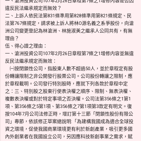
一、滄洲投資公司107年2月26日章程第7條之1增修内容是否因
違反民法繼承規定而無效？
二、上訴人依民法第831條準用第828條準用第821條規定、民
法第767條規定，請求被上訴人將林O源名義之系爭股份，向滄
洲公司變更登記為林滄洲、林施淑美之繼承人公同共有，有無
理由？
伍、得心證之理由：
一、滄洲投資公司107年2月26日章程第7條之1增修内容並無違
反民法繼承規定而無效：
㈠按閉鎖性公司，指股東人數不超過50人，並於章程定有股
份轉讓限制之非公開發行股票公司。公司股份轉讓之限制，應
於章程載明。公司發行特別股時，應就下列各款於章程中定
之：三、特別股之股東行使表決權之順序、限制、無表決權、
複數表決權或對於特定事項之否決權。公司法第356條之1第1
項、第356條之5第1項、第356條之7第1項第3款定有明文。復
按104年7月公司法修正時，增訂第十三節「閉鎖性股份有限公
司」專節，依該修正草案總說明:「為建構我國成為適合全球投
資之環境，促使我國商業環境更有利於新創產業，吸引更多國
內外創業者在我國設立公司，另因應科技新創事業之需求，賦