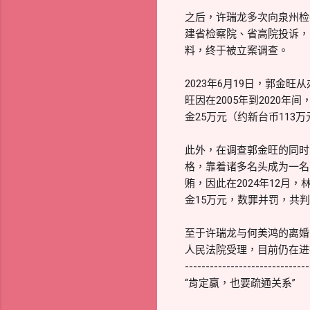
之后，许瑞龙多次向泉州检
建省检察院、省高院投诉，
料，终于被立案调查。
2023年6月19日，郭金
旺因在2005年到2020
金25万元（约新台币113
此外，在调查郭金旺的同时
格，靠着诸多名头成为一名
贿，因此在2024年12月
金15万元，数罪并罚，共判
至于许瑞龙与何美鸿的离婚
人民法院受理，目前仍在进
------------------------------
“肯定赢，也要疏通关系”