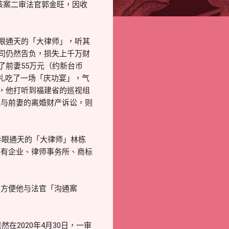
该案二审法官郭金旺，因收
手眼通天的「大律师」，听其
官司仍然告负，损失上千万财
了前妻55万元（约新台币
礼吃了一场「庆功宴」，气
份，他打听到福建省的巡视组
他与前妻的离婚财产诉讼，则
手眼通天的「大律师」林栋
办有企业、律师事务所、商标
才方便他与法官「沟通案
在2020年4月30日，一审