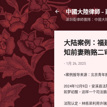
中國大陸律師 -
深圳衛律師團隊：中國大
大陆案例：福
知前妻贿赂二审
-
1月 26, 2025
<案例报导来源：北京青年报（
2024年12月9日，安溪
如梦初醒，这样一个司法掮
法院认定，林栋梁利用许瑞