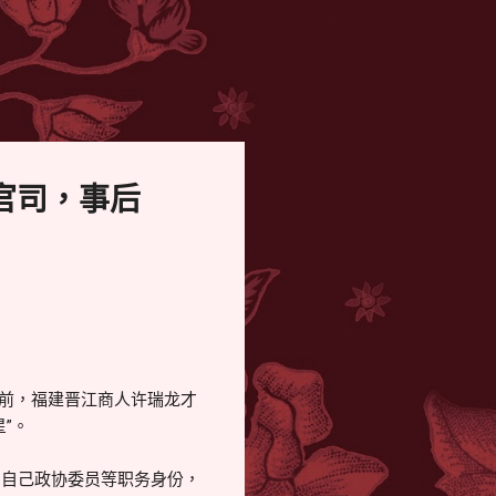
官司，事后
年前，福建晋江商人许瑞龙才
”。
明自己政协委员等职务身份，