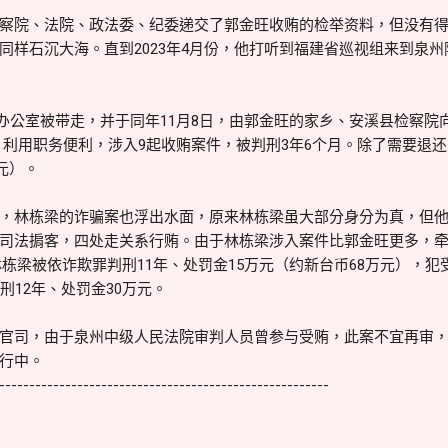
察院、法院、政法委、纪委递交了郭金旺收贿的检举资料，但没有
同样石沉大海。直到2023年4月份，他打听到福建省巡视组来到泉
旺从办公室被带走，并于同年11月8日，由郭金旺的家乡、安溪县检察
年间，利用职务便利，涉入9起收贿案件，被判刑3年6个月。除了需要
万元）。
，林栋梁的诈骗案也浮出水面，原来林栋梁虽大部分身分为真，但
司法掮客，四处走关系行贿。由于林栋梁涉入案件比郭金旺更多，
，林栋梁被依诈欺罪判刑11年、处罚金15万元（约新台币68万元），
刑12年、处罚金30万元。
官司，由于泉州中级人民法院审判人员曾参与受贿，此案不宜再审
行中。
-------------------------------------------------------