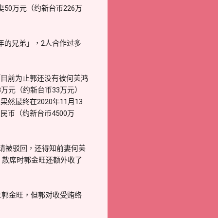
0万元（约新台币226万
年的兄弟」，2人合作过多
「目前为止郭还没有被何美鸿
万元（约新台币33万元）
最终在2020年11月13
币（约新台币4500万
申请被驳回，还得知前妻何美
，散席时郭金旺还额外收了
上郭金旺，但郭对收受贿络