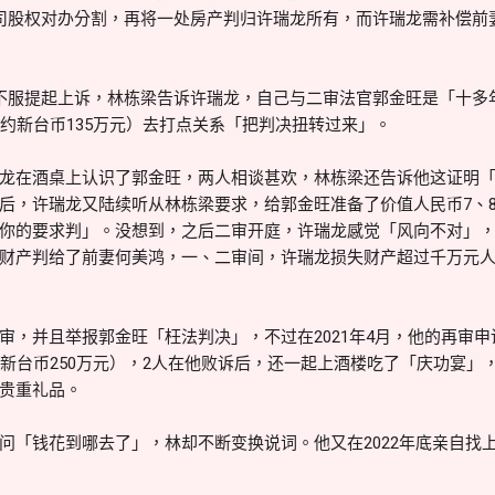
司股权对办分割，再将一处房产判归许瑞龙所有，而许瑞龙需补偿前妻5
不服提起上诉，林栋梁告诉许瑞龙，自己与二审法官郭金旺是「十多
（约新台币135万元）去打点关系「把判决扭转过来」。
龙在酒桌上认识了郭金旺，两人相谈甚欢，林栋梁还告诉他这证明
后，许瑞龙又陆续听从林栋梁要求，给郭金旺准备了价值人民币7、8
你的要求判」。没想到，之后二审开庭，许瑞龙感觉「风向不对」，果然
财产判给了前妻何美鸿，一、二审间，许瑞龙损失财产超过千万元人民
审，并且举报郭金旺「枉法判决」，不过在2021年4月，他的再审
约新台币250万元），2人在他败诉后，还一起上酒楼吃了「庆功宴」
贵重礼品。
问「钱花到哪去了」，林却不断变换说词。他又在2022年底亲自找