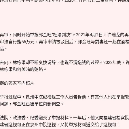
逐渐对自己不利。结果不出所料，2020年11月13日二审宣判，许
再审，同时开始举报郭金旺“枉法判决”。2021年4月2日，许瑞龙的
审法官行贿55万元，再审申请被驳回后，郭金旺与前妻还一起在酒楼
品。
去向，林栋梁却不断变换说辞，也说不清送钱的过程。2022年底，
林栋梁和何美鸿的贿赂。
摄的郭家室内照片
举报过程中，泉州中院纪检组工作人员告诉他，有其他人也在举报
问题，郭金旺已被单位内部调查。
法院、政法委、纪委递交了举报材料。一年后，他又向福建省检察院、
建省巡视组正在泉州中院巡视，又将举报材料递交给了巡视组。