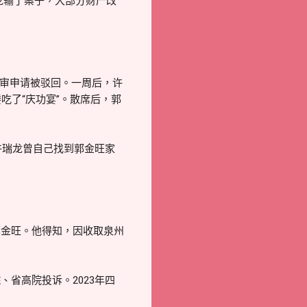
瑞龙输了案子，大部分财产改
再审申请被驳回。一周后，许
吃了“庆功宴”。散席后，郭
许瑞龙曾自己找到郭金旺家
郭金旺。他得知，因收取泉州
省高院投诉。2023年四