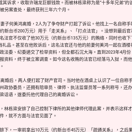
达成其诉求，收取许瑞龙巨额钱款。而被林栋梁称为是“十多年兄弟”的
亦被另案查处，最终获刑三年六个月。
龙与妻子何美鸿离婚，2人为了争夺财产打起了诉讼。他找上一名自称
（约新台币200万元）用于「走关系」、「打点法官」。没想到最后
名法官不仅收了他30万元（约新台币135万元）的贿络，同时也收下
高档礼品。甚至在他败诉后，这名法官还与他的前妻何美鸿一起在酒楼
政法委、纪委递交了检举资料，但全都石沉大海。直到2023年4月
报资料，终于被立案调查。如今这名收贿的法官已经落马入狱，而
。
美鸿离婚后，两人便打起了财产官司。当时他在酒桌上认识了一位自称
州政协委员，还拥有陪审员、律师、执法监督员等一系列称号，还
梁话语，遂委托他代理自己的离婚诉讼。
，林栋梁安排了自己控制下律所的其他律师代理此案，并表示这样
件，就不方面与法官见面了。
下，一审前拿出10万元（约新台币45万元）「疏通关系」，之后果然