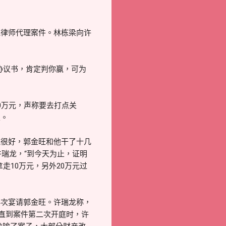
他律师代理案件。林栋梁向许
协议书，肯定判你赢，可为
0万元，声称要去打点关
次。
氛很好，郭金旺和他干了十几
许瑞龙，“到今天为止，证明
走10万元，另外20万元过
再次宴请郭金旺。许瑞龙称，
。直到案件第二次开庭时，许