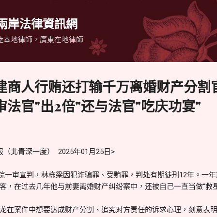
跳到主要內容
 兩岸法律資訊網
陸本地律師，廣東在地律師
建商人行贿还打输千万离婚财产分割
法官"出2倍"还与法官"吃庆功宴"
北青深一度） 2025年01月25日>
县法院一审宣判，林栋梁因犯诈骗罪、受贿罪，判处有期徒刑12年。一
客，在过去几年他与前妻离婚财产纠纷案中，还被自己一直当做“救星
龙在案件中想要达成财产分割、追究对方责任的诉求心理，刻意表