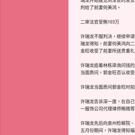
瑞龙开始感觉到法官的发言
判给了前妻何美鸿。
二审法官受贿103万
许瑞龙不服判决，继续申请
瑞龙得知，前妻何美鸿向二
金旺收受了前妻所送贵重礼
许瑞龙追着林栋梁询问钱的
当面质问，郭金旺否认收受
许瑞龙当面质问郭金旺时拍
许瑞龙告诉深一度，在自己
一服饰公司代理律师贿赂等
许瑞龙先后向泉州检察院、
五月份期间，许瑞龙得知福