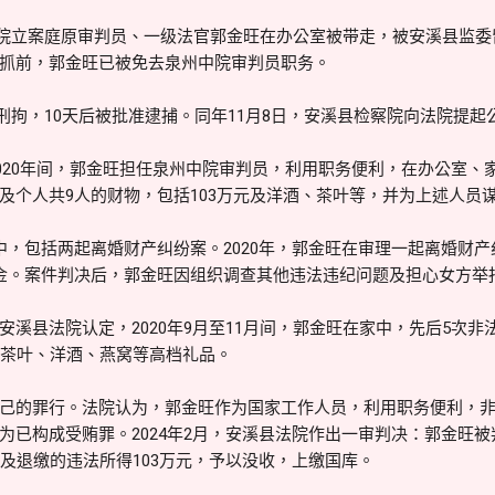
州市中院立案庭原审判员、一级法官郭金旺在办公室被带走，被安溪县监
抓前，郭金旺已被免去泉州中院审判员职务。
旺被刑拘，10天后被批准逮捕。同年11月8日，安溪县检察院向法院提起
至2020年间，郭金旺担任泉州中院审判员，利用职务便利，在办公室
及个人共9人的财物，包括103万元及洋酒、茶叶等，并为上述人员
中，包括两起离婚财产纠纷案。2020年，郭金旺在审理一起离婚财
金。案件判决后，郭金旺因组织调查其他违法违纪问题及担心女方举
安溪县法院认定，2020年9月至11月间，郭金旺在家中，先后5次
、茶叶、洋酒、燕窝等高档礼品。
己的罪行。法院认为，郭金旺作为国家工作人员，利用职务便利，
为已构成受贿罪。2024年2月，安溪县法院作出一审判决：郭金旺
押及退缴的违法所得103万元，予以没收，上缴国库。