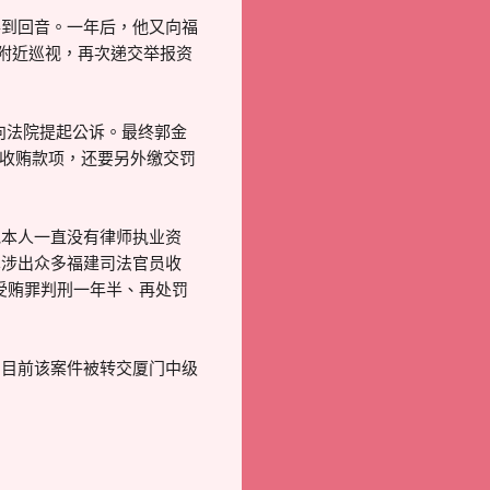
得到回音。一年后，他又向福
州附近巡视，再次递交举报资
院向法院提起公诉。最终郭金
退还收贿款项，还要另外缴交罚
他本人一直没有律师执业资
牵涉出众多福建司法官员收
犯受贿罪判刑一年半、再处罚
，目前该案件被转交厦门中级