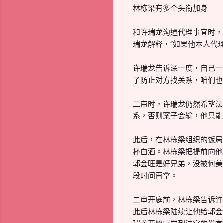
林栋梁有多个头衔加身
和许瑞龙沟通代理事宜时，
瑞龙解释，“如果他本人代
许瑞龙告诉深一度，自己一
了防止对方找关系，咱们也
二审时，许瑞龙仍然希望法
系，否则案子会输，他只能
此后，在林栋梁组织的饭局
杯白酒。林栋梁把提前向他
郭金旺是好兄弟，没被何美
段时间再拿。
二审开庭前，林栋梁告诉许
此后林栋梁陆续让他给郭金