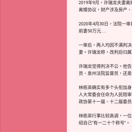
2019年9月，许瑞龙夫
离婚协议，财产涉及房产、
2020年4月30日，法
前妻50万元……
一审后，两人均因不满判决
妻。许瑞龙称，改判后归属
许瑞龙觉得判决不公。他告
员、泉州法院监督员，还是
林栋梁确实有多个头衔加身。
人大常委会任命为人民陪审
政协第十一届、十二届委员
林栋梁行事比较高调，一位
绍自己“有一二十个称号”。