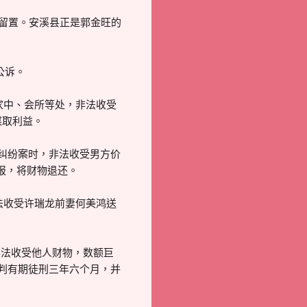
委留置。安溪县正是郭金旺的
公诉。
、家中、会所等处，非法收受
谋取利益。
产纠纷案时，非法收受男方价
报，将财物退还。
非法收受许瑞龙前妻何美鸿送
非法收受他人财物，数额巨
被判有期徒刑三年六个月，并