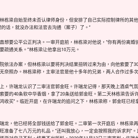
林栋梁自始至终未否认律师身份，但安排了自己实际控制律所的其
理的话，就没办法和法官去沟通（案子）了。”
直想要公平公正判决。一审开庭前，林栋梁对他说，“你有两份离婚
要疏通关系。”林栋梁让他拿出10万元。
院依法办案，但林栋梁以要将判决结果扭转过来为由，向他索要了3
无奈照办。林栋梁称，主审法官是他十多年的兄弟，两人合作过多
上，许瑞龙认识了二审法官郭金旺。许瑞龙记得，那天晚上酒桌气
索要的40条软中华香烟，拿了20条送给郭金旺。第二天林栋梁告诉
鸿收买”。临近开庭，在许瑞龙的追问之下，林栋梁称，郭金旺已经拿
瑞龙，他已经将全部钱送给了郭金旺。二审第一次开庭后，林栋梁
旺准备了七八万元的礼品，“还叫我放心，一定会按照我的诉求判”