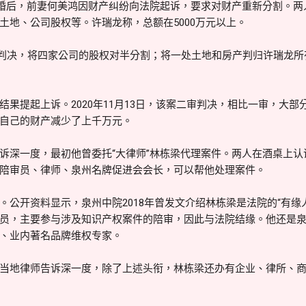
妻离婚后，前妻何美鸿因财产纠纷向法院起诉，要求对财产重新分割。
土地、公司股权等。许瑞龙称，总额在5000万元以上。
院一审判决，将四家公司的股权对半分割；将一处土地和房产判归许瑞龙
结果提起上诉。2020年11月13日，该案二审判决，相比一审，大
自己的财产减少了上千万元。
诉深一度，最初他曾委托“大律师”林栋梁代理案件。两人在酒桌上
陪审员、律师、泉州名牌促进会会长，可以帮他处理案件。
公开资料显示，泉州中院2018年曾发文介绍林栋梁是法院的“有缘人”
员，主要参与涉及知识产权案件的陪审，因此与法院结缘。他还是
、业内著名品牌维权专家。
当地律师告诉深一度，除了上述头衔，林栋梁还办有企业、律所、