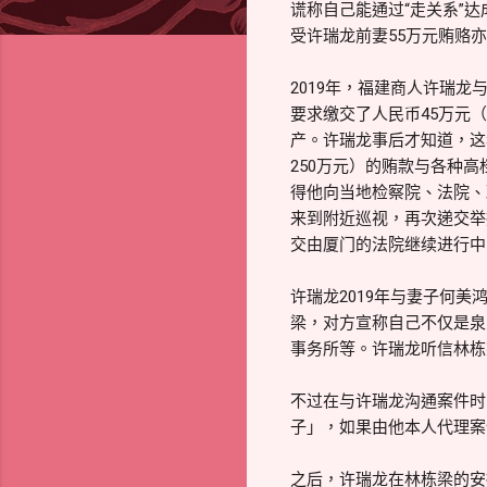
谎称自己能通过“走关系”
受许瑞龙前妻55万元贿赂
2019年，福建商人许瑞
要求缴交了人民币45万元
产。许瑞龙事后才知道，这
250万元）的贿款与各种
得他向当地检察院、法院、
来到附近巡视，再次递交举
交由厦门的法院继续进行中
许瑞龙2019年与妻子何
梁，对方宣称自己不仅是泉
事务所等。许瑞龙听信林栋
不过在与许瑞龙沟通案件时
子」，如果由他本人代理案
之后，许瑞龙在林栋梁的安排