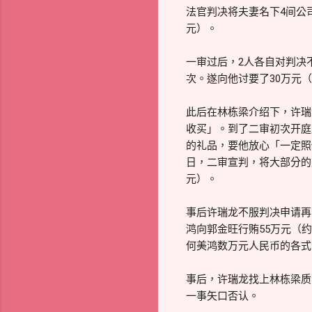
法官判决将夫妻名下4间公
元）。
一审过后，2人各自对判决
次。遂向他讨要了30万元
此后在林栋梁介绍下，许瑞
收买」。到了二审初次开庭
的礼品，要他放心「一定照
日，二审宣判，将大部分的
元）。
事后许瑞龙不服判决申请再
鸿向郭金旺行贿55万元（
何美鸿数万元人民币的各式
事后，许瑞龙找上林栋梁质
一事矢口否认。