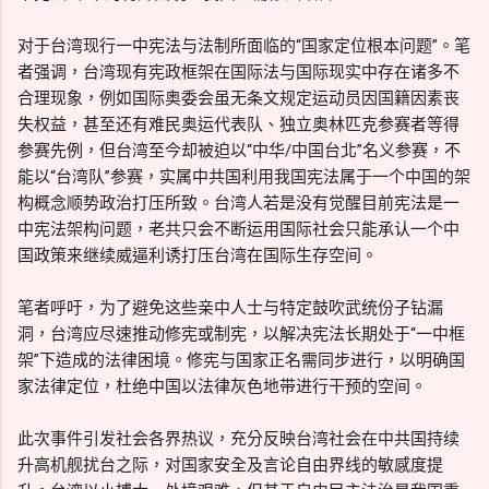
对于台湾现行一中宪法与法制所面临的“国家定位根本问题”。笔
者强调，台湾现有宪政框架在国际法与国际现实中存在诸多不
合理现象，例如国际奥委会虽无条文规定运动员因国籍因素丧
失权益，甚至还有难民奥运代表队、独立奥林匹克参赛者等得
参赛先例，但台湾至今却被迫以“中华/中国台北”名义参赛，不
能以“台湾队”参赛，实属中共国利用我国宪法属于一个中国的架
构概念顺势政治打压所致。台湾人若是没有觉醒目前宪法是一
中宪法架构问题，老共只会不断运用国际社会只能承认一个中
国政策来继续威逼利诱打压台湾在国际生存空间。
笔者呼吁，为了避免这些亲中人士与特定鼓吹武统份子钻漏
洞，台湾应尽速推动修宪或制宪，以解决宪法长期处于“一中框
架”下造成的法律困境。修宪与国家正名需同步进行，以明确国
家法律定位，杜绝中国以法律灰色地带进行干预的空间。
此次事件引发社会各界热议，充分反映台湾社会在中共国持续
升高机舰扰台之际，对国家安全及言论自由界线的敏感度提