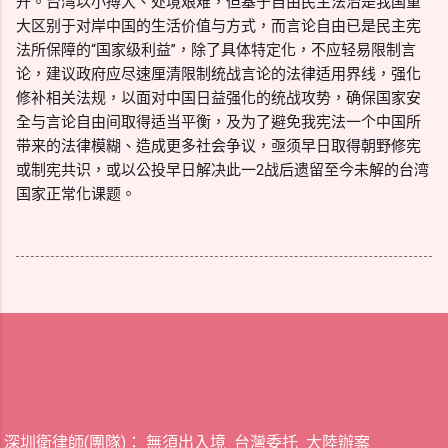
升。台湾以小搏大、处境艰难，但基于自由民主法治是我国重
大区别于对岸中国的生活价值与方式，而言论自由已是民主宪
法所保障的“国家级利益”，除了具体特定化，不应轻易限制言
论，建议政府应尽速厘清限制统战言论的法律适用界线，强化
修补相关法规，以面对中国日益强化的统战攻势，确保国家安
全与言论自由间取得适当平衡，及为了避免我宪法一个中国所
带来的法律模糊、造成更多社会争议，亟须早日取得朝野修宪
或制宪共识，或以公投早日解决此一2战后遗留至今未解的台湾
国家正常化课题。
深圳衛律師(團隊)： 無須出入境 台灣委托 大陸辦案