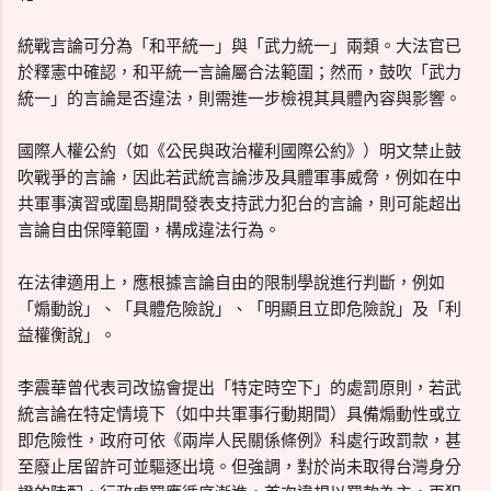
統戰言論可分為「和平統一」與「武力統一」兩類。大法官已
於釋憲中確認，和平統一言論屬合法範圍；然而，鼓吹「武力
統一」的言論是否違法，則需進一步檢視其具體內容與影響。
國際人權公約（如《公民與政治權利國際公約》）明文禁止鼓
吹戰爭的言論，因此若武統言論涉及具體軍事威脅，例如在中
共軍事演習或圍島期間發表支持武力犯台的言論，則可能超出
言論自由保障範圍，構成違法行為。
在法律適用上，應根據言論自由的限制學說進行判斷，例如
「煽動說」、「具體危險說」、「明顯且立即危險說」及「利
益權衡說」。
李震華曾代表司改協會提出「特定時空下」的處罰原則，若武
統言論在特定情境下（如中共軍事行動期間）具備煽動性或立
即危險性，政府可依《兩岸人民關係條例》科處行政罰款，甚
至廢止居留許可並驅逐出境。但強調，對於尚未取得台灣身分