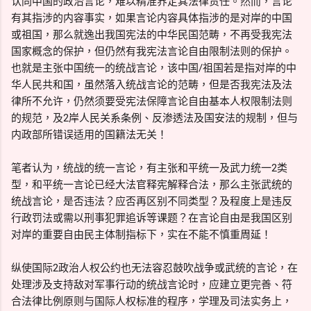
认同中国的政治言论，难以精准界定其法律责任。然而，言论
有其指涉的内容事实，如果言论内容具体指涉的是对岸的中国
或祖国，那么就逸出我国宪法的中华民国范畴，不再受我宪法
国家概念的保护，但仍然有我宪法言论自由限制法则的保护。
也就是主张中国统一的统战言论，该中国/祖国若是指对岸的中
华人民共和国，虽然落入统战言论的范畴，但是否我宪法及法
律所不允许，仍然须要受宪法保障言论自由基本人权限制法则
的规范，及2岸人民关系条例、反渗透法及国安法的规制，但与
内政部所错误适用的国籍法无关！
笔者认为，统战的统一言论，有主张和平统一及武力统一2类
型，和平统一言论已经大法官释宪解释合法，那么主张武统的
统战言论，是否违法？应否再区别不同类型？及程度上是违反
行政罚法或需以刑事犯罪追诉等课题？在言论自由是我国区别
对岸的重要自由民主体制指标下，实在不能不慎重周延！
纵使国际2政治人权公约也无法容忍鼓吹战争或武统的言论，在
处理涉及支持敌对军事行动的统战言论时，应建立更完善、符
合法律比例原则与国际人权标准的程序，学理及司法实务上，