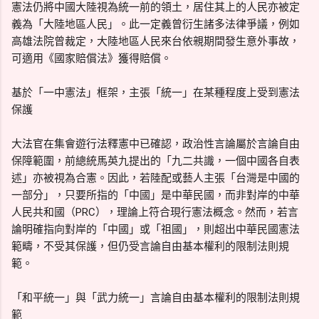
憲法仍將中國大陸視為統一前的領土，居住其上的人民亦被定
義為「大陸地區人民」。此一定義曾衍生諸多法律爭議，例如
高雄法院曾裁定，大陸地區人民來台依親期間發生意外事故，
可適用《國家賠償法》獲得賠償。
基於「一中憲法」框架，主張「統一」在某種程度上受到憲法
保護
大法官在集會遊行法釋憲中已確認，政治性言論屬於言論自由
保障範圍，前總統馬英九提出的「九二共識，一個中國各自表
述」亦被視為合憲。因此，若陸配或藝人主張「台灣是中國的
一部分」，只要所指的「中國」是中華民國，而非對岸的中華
人民共和國（PRC），理論上符合現行憲法概念。然而，若言
論明確指向對岸的「中國」或「祖國」，則超出中華民國憲法
範疇，不受其保護，但仍受言論自由基本權利的限制法則規
範。
「和平統一」與「武力統一」言論自由基本權利的限制法則規
範