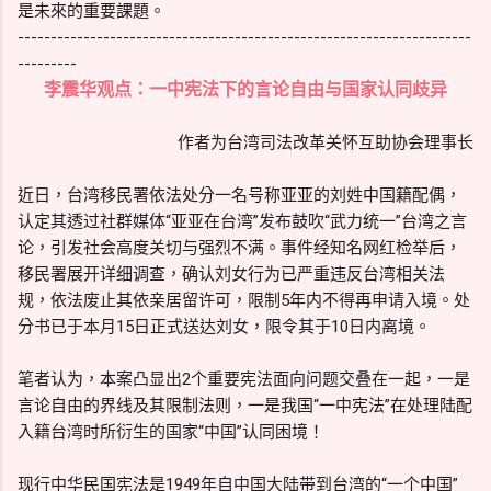
是未來的重要課題。
---------------------------------------------------------------------
---------
李震华观点：一中宪法下的言论自由与国家认同歧异
作者为台湾司法改革关怀互助协会理事长
近日，台湾移民署依法处分一名号称亚亚的刘姓中国籍配偶，
认定其透过社群媒体“亚亚在台湾”发布鼓吹“武力统一”台湾之言
论，引发社会高度关切与强烈不满。事件经知名网红检举后，
移民署展开详细调查，确认刘女行为已严重违反台湾相关法
规，依法废止其依亲居留许可，限制5年内不得再申请入境。处
分书已于本月15日正式送达刘女，限令其于10日内离境。
笔者认为，本案凸显出2个重要宪法面向问题交叠在一起，一是
言论自由的界线及其限制法则，一是我国“一中宪法”在处理陆配
入籍台湾时所衍生的国家“中国”认同困境！
现行中华民国宪法是1949年自中国大陆带到台湾的“一个中国”