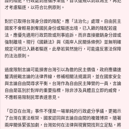
證的陸配，行政處罰應循序漸進，首次違規以罰款為主，再犯
才考慮驅逐，以符合比例原則。
對於已取得台灣身分證的陸配，應「法治化」處理。自由民主
國家不會輕易剝奪國民身份或驅逐出境，已入籍的陸配若違
法，應優先適用行政罰款或刑事追訴，而非直接撤銷身分證或
強制離境。現行《國籍法》與《兩岸人民關係條例》並無明確
規定可將已入籍者驅逐，此舉若貿然施行，可能違反憲法保障
的法治原則。
過度限制言論可能損害台灣引以為傲的民主價值，政府應儘速
釐清統戰言論的法律界線，修補相關法規漏洞，並在國家安全
與言論自由間尋求平衡。台灣作為自由民主陣營的一員，言論
自由是區別於對岸的重要指標，除非涉及具體且立即的威脅，
不應輕易限制民眾表達意見。
「亞亞在台灣」事件不僅是一場單純的行政處分爭議，更揭示
了台灣在憲法框架、國家認同與言論自由間的複雜博弈。隨著
兩岸關係緊張加劇，台灣如何在法律與現實間找到立足點，將