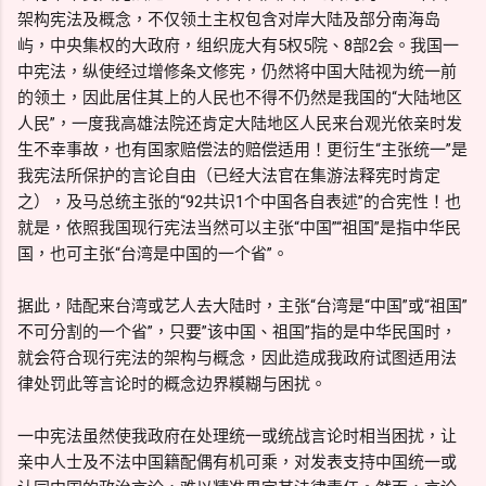
架构宪法及概念，不仅领土主权包含对岸大陆及部分南海岛
屿，中央集权的大政府，组织庞大有5权5院、8部2会。我国一
中宪法，纵使经过增修条文修宪，仍然将中国大陆视为统一前
的领土，因此居住其上的人民也不得不仍然是我国的“大陆地区
人民”，一度我高雄法院还肯定大陆地区人民来台观光依亲时发
生不幸事故，也有国家赔偿法的赔偿适用！更衍生“主张统一”是
我宪法所保护的言论自由（已经大法官在集游法释宪时肯定
之），及马总统主张的“92共识1个中国各自表述”的合宪性！也
就是，依照我国现行宪法当然可以主张“中国”“祖国”是指中华民
国，也可主张“台湾是中国的一个省”。
据此，陆配来台湾或艺人去大陆时，主张“台湾是“中国”或“祖国”
不可分割的一个省”，只要”该中国、祖国”指的是中华民国时，
就会符合现行宪法的架构与概念，因此造成我政府试图适用法
律处罚此等言论时的概念边界糢糊与困扰。
一中宪法虽然使我政府在处理统一或统战言论时相当困扰，让
亲中人士及不法中国籍配偶有机可乘，对发表支持中国统一或