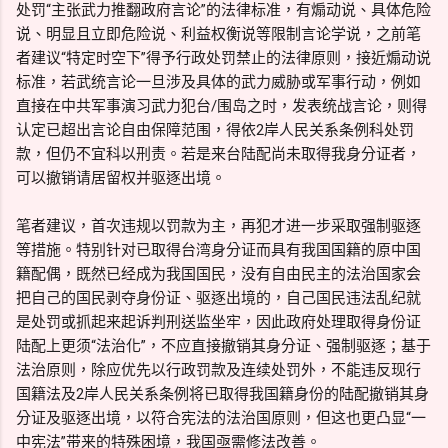
处罚“主张武力推翻政府言论”的法律标准，有煽动说、具体危险
说、明显且立即危险说、利益权衡说等限制言论学说，之前笔
者建议“特定时空下”得予行政处罚禁止的法律原则，接近煽动说
标准，若武统言论一旦涉及具体的武力威胁或军事行动，例如
直接在中共军事演习武力犯台/围岛之时，发表统战言论，则得
认定已超出言论自由保障范围，得依2岸人民关系条例科处罚
款，但仍不宜科以刑责。若是来台陆配尚未取得我身分证者，
可以撤销请居留权并驱逐出境。
笔者建议，首次违规以罚款为主，再犯才进一步采取强制驱逐
等措施。特别针对已取得台湾身分证而具有我国国籍的原中国
籍配偶，既然已经成为我国国民，没有自由民主的法治国家会
把自己的国民剥夺身份证、驱逐出境的，自己国民违法乱纪就
是处罚或抓起来起诉判刑送监坐牢，因此政府处理取得身份证
陆配上更须“法治化”，不应直接撤销其身分证、强制驱逐；基于
法治原则，除应优先以行政罚款及连续处罚外，不能违反现行
国籍法及2岸人民关系条例将已取得我国籍身份的陆配撤销其身
分证及驱逐出境，以符合宪法的法治国原则，但这也更凸显“一
中宪法”带来的特殊困境，我国亟需修法改善。