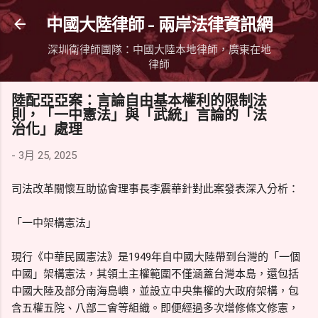
跳到主要內容
中國大陸律師 - 兩岸法律資訊網
深圳衛律師團隊：中國大陸本地律師，廣東在地
律師
陸配亞亞案：言論自由基本權利的限制法
則，「一中憲法」與「武統」言論的「法
治化」處理
-
3月 25, 2025
司法改革關懷互助協會理事長李震華針對此案發表深入分析：
「一中架構憲法」
現行《中華民國憲法》是1949年自中國大陸帶到台灣的「一個
中國」架構憲法，其領土主權範圍不僅涵蓋台灣本島，還包括
中國大陸及部分南海島嶼，並設立中央集權的大政府架構，包
含五權五院、八部二會等組織。即便經過多次增修條文修憲，