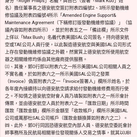
身分「Roger Philips」名義，與自己（簽署「Mark Kuo」姓
名）擔任董事長之德安航空簽訂附表四編號2、3所示發動機維
修協議及附表四編號4所示「Amended Engine Support&
Maintenance Agreement（下稱修訂版發動機維修協議）」（協
議內容如附表四所示），並於附表五之一「備註欄」所示文件
上佯以「Max Bush」名義代表美國SAL公司簽名，持向德安航
空或TAE公司人員行使，以此製造德安航空與美國SAL公司形式
上存在發動機維修協議之外觀，然實質上德安航空所使用航空
器之相關維修均係由其他廠商提供服務。
㈢、其後，郭O行即以附表六之一所示美國SAL公司相關人員之
不實名義，於如附表六之一所示美國SAL公司之發票
（Invoice）偽簽附表六之一「Invoice簽署人」欄所示姓名，於
各年度內接續持以向德安航空請求給付發動機維修費用而行使
之。不知情之德安航空財會人員乃填製如附表六之一所示會計
傳票，並由德安航空人員於附表六之一「匯款日期」所示時間
匯款「匯款金額」欄所示金額至「收款帳戶」欄所示美國SAL
公司或萬那杜SAL公司帳戶（匯款金額換算如附表六之二）。
㈣、此外，郭O行同因恐德安航空內部人員、德安航空委託會計
師事務所及民航局相關單位發現關係人交易之情事，就其以UBI