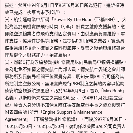
描述，然其中94年6月1日至95年6月30日所為犯行，追訴權時
效已完成，檢察官未予起訴）：
㈠、航空運輸業中所稱「Power By The Hour（下稱PBH）」大
抵為基於飛機實際飛行時間（小時）計費之維修支援契約，意
即航空運輸業者依飛時支付固定費用，由供應商負責維修、零
件支援、備用件提供等服務，是提供PBH服務之業者，實應具
備相當維修技術、確實之備料與庫存、妥善之後勤與維修鏈管
理及健全之財務能力，始能履約。
㈡、然郭O行為浮編發動機維修費用以向民航局申領虧損補貼，
並為避免不知情之德安航空內部人員、德安航空委託之會計師
事務所及民航局相關單位察覺有異，明知美國SAL公司僅為其
所控制之空殼公司，無法實際履行PBH制度之契約內容以協助
德安航空規避航運風險，乃於94年6月8日，冒以「Max Bush」
名義，以斯時仍未成立之美國SAL公司（94年11月2日設立登
記）負責人身分與不知情且時任德安航空董事長之戴立俊簽訂
附表四編號1所示「Engine Support & Maintenance
Agreement」（下稱發動機維修協議），而後於97年6月30日、
100年6月30日、103年6月30日，復均佯以美國SAL公司負責人