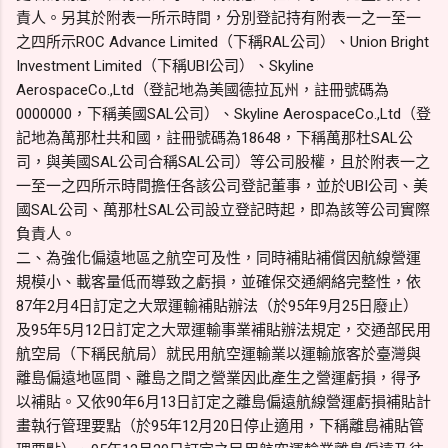
責人。另其於附表一所示時間，分別登記持有附表一之一至一
之四所示ROC Advance Limited（下稱RAL公司）、Union Bright
Investment Limited（下稱UBI公司）、Skyline
AerospaceCo.,Ltd（登記地為美國德拉瓦州，註冊號碼為
0000000，下稱美國SAL公司）、Skyline AerospaceCo.,Ltd（登
記地為萬那杜共和國，註冊號碼為18648，下稱萬那杜SAL公
司，與美國SAL公司合稱SAL公司）等公司股權，且於附表一之
一至一之四所示時間擔任各該公司登記董事，並於UBI公司、美
國SAL公司、萬那杜SAL公司設立登記時起，即為該等公司實際
負責人。
二、為強化偏遠地區之航空可及性，同時補貼補償因航線營運
規模小、載客量低而導致之虧損，並確保交通網絡完整性，依
87年2月4日訂定之大眾運輸補貼辦法（於95年9月25日廢止）
及95年5月12日訂定之大眾運輸事業補貼辦法規定，交通部民用
航空局（下稱民航局）就民用航空運輸業以運輸旅客於臺灣與
離島偏遠地區間、離島之間之營業因此產生之營運虧損，得予
以補貼。又依90年6月13日訂定之離島偏遠航線營運虧損補貼計
畫執行管理要點（於95年12月20日停止適用，下稱離島補貼管