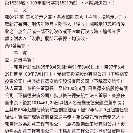
第15286號、109年度偵字第15313號），本院判決如下：
主 文
郭O行犯附表Ａ所示之罪，各處如附表Ａ「主刑」欄所示之刑，
應執行有期徒刑伍年陸月。附表Ａ「沒收」欄所示犯罪所得沒
收之，於全部或一部不能沒收或不宜執行沒收時，追徵其價
額；附表Ａ「沒收」欄所示署押，均沒收。
黃O發無罪。
事 實
壹、背景事實：
一、郭自行於民國85年8月5日起至91年8月6日止、自97年6月
29日起至100年7月1日止，受德安投資股份有限公司（下稱德安
投資公司）指派擔任德安航空股份有限公司（下稱德安航空）
法人董事，並擔任董事長，又於100年8月1日受德安信股份有限
公司（下稱德安信公司）指派擔任德安航空法人董事，並擔任
董事長，後於101年6月25日以個人名義擔任德安航空董事長；
且其於85年起擔任德安航空副總經理，自97年6月29日起擔任總
經理，實際綜理德安航空營運事務，為受委託執行業務之人。
郭自行並為創意工程有限公司（原名新創藝工程有限公司，後
更名為創意工程有限公司，下稱創意工程公司）登記暨實際負