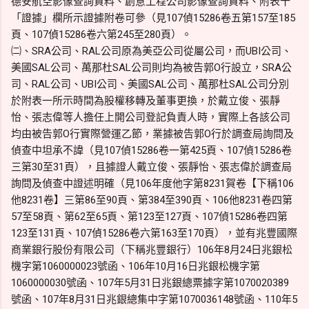
德安航空影像查詢資料、創意工程公司影像查詢資料、附表十
「證據」欄所示證據附卷可參（見107偵15286卷五第157至185
頁、107偵15286卷六第245至280頁）。
㈡、SRA公司、RAL公司原為美亞公司從屬公司，而UBI公司、
美國SAL公司、萬那杜SAL公司則均為被告郭O行設立，SRA公
司、RAL公司、UBI公司、美國SAL公司、萬那杜SAL公司分別
於附表一所示時間為股權移轉及董事更換，於戴立俊、張靜
怡、張志偉等人擔任上開公司登記負責人時，實際上各該公司
均由被告郭O行實際營運乙節，業據被告郭O行於調查局詢問及
偵查中坦承不諱（見107偵15286卷一第425頁、107偵15286卷
三第30至31頁），且據證人戴立俊、張靜怡、張志偉於調查局
詢問及偵查中證述明確（見106年度他字第8231賀卷【下稱106
他8231卷】三第86至90頁、第384至390頁、106他8231卷四第
57至58頁、第62至65頁、第123至127頁、107偵15286卷四第
123至131頁、107偵15286卷六第163至170頁），並有兆豐國際
商業銀行股份有限公司（下稱兆豐銀行）106年8月24日兆銀松
機字第1060000023號函、106年10月16日兆銀松機字第
1060000030號函、107年5月31日兆銀總票據字第1070020389
號函、107年8月31日兆銀總集中字第1070036148號函、110年5