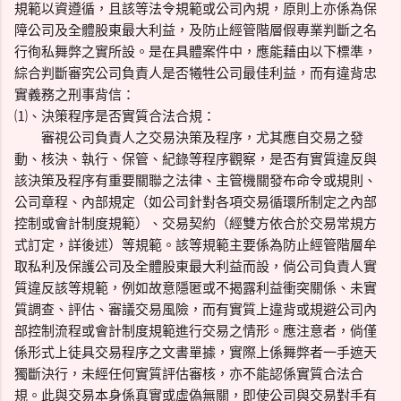
規範以資遵循，且該等法令規範或公司內規，原則上亦係為保
障公司及全體股東最大利益，及防止經管階層假專業判斷之名
行徇私舞弊之實所設。是在具體案件中，應能藉由以下標準，
綜合判斷審究公司負責人是否犧牲公司最佳利益，而有違背忠
實義務之刑事背信：
⑴、決策程序是否實質合法合規：
審視公司負責人之交易決策及程序，尤其應自交易之發
動、核決、執行、保管、紀錄等程序觀察，是否有實質違反與
該決策及程序有重要關聯之法律、主管機關發布命令或規則、
公司章程、內部規定（如公司針對各項交易循環所制定之內部
控制或會計制度規範）、交易契約（經雙方依合於交易常規方
式訂定，詳後述）等規範。該等規範主要係為防止經管階層牟
取私利及保護公司及全體股東最大利益而設，倘公司負責人實
質違反該等規範，例如故意隱匿或不揭露利益衝突關係、未實
質調查、評估、審議交易風險，而有實質上違背或規避公司內
部控制流程或會計制度規範進行交易之情形。應注意者，倘僅
係形式上徒具交易程序之文書單據，實際上係舞弊者一手遮天
獨斷決行，未經任何實質評估審核，亦不能認係實質合法合
規。此與交易本身係真實或虛偽無關，即使公司與交易對手有