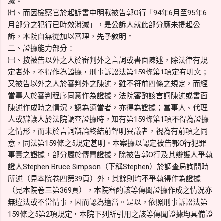
滅。
㈦、而因檢察官於起訴書中明載被告郭O行「94年6月至95年6
月部分之犯行已時效消滅」，是公訴人就此部分應未提起公
訴，本院自無從加以審理，先予敘明。
二、證據能力部分：
㈠、按被告以外之人於審判外之言詞或書面陳述，除法律有規
定者外，不得作為證據，刑事訴訟法第159條第1項定有明文；
又被告以外之人於審判外之陳述，雖不符前四條之規定，而經
當事人於審判程序同意作為證據，法院審酌該言詞陳述或書面
陳述作成時之情況，認為適當者，亦得為證據；當事人、代理
人或辯護人於法院調查證據時，知有第159條第1項不得為證據
之情形，而未於言詞辯論終結前聲明異議者，視為有前項之同
意，同法第159條之5規定甚明。本案據以認定被告郭O行犯罪
事實之證據，部分屬於傳聞證據，除被告郭O行及其辯護人爭執
證人Stephen Bruce Simpson（下稱Stephen）於調查局詢問時
所述（見本院卷四第39頁）外，其餘則均不爭執得作為證據
（見本院卷三第369頁），本院審酌該等傳聞證據作成之情況亦
無違法或不當情事，因而認為適當。是以，依照刑事訴訟法第
159條之5第2項規定，本院下列所引用之該等傳聞證據均具備證