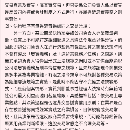
交易真意及實質，屬真實交易，但只要係公司負責人係以實質
違反公司內控或會計制度之方式進行，亦屬違背忠實義務之刑
事背信。
⑵、決策程序有無違背普遍認同之交易常規：
另一方面，某些商業決策須委諸公司負責人專業裁量判
斷，性質上不可能訂定鉅細靡遺之具體法令規章以供遵循。倘
因此即認公司負責人在進行這些具有裁量性質之商業決策時均
不會有違反「忠實義務」及「違背其職務／任務」之問題，則
無異承認負責人得僅因形式上法規範之侷限或不完備而能逸脫
公司法忠實義務及刑事背信罪之規範，且未能體認現今商業交
易多半甚為專業複雜，有限之法令規章不可能對各種交易決策
為鉅細靡遺規範之實態。是此時不應固守不完備之法規範形
式，而應就個案情形，實質判斷董事或經理人決策時有無藉犧
牲公司最大利益而濫用裁量權限，具體標準包括：依交易上專
業觀點，其決策過程是否違背交易誠實信用原則；在業界是否
存在被普遍認同或經常實踐之商業慣習、自律規範或交易常
規，且其決策是否違反該商業慣習或常規，而可認為係經管階
層濫用商業判斷權限、逸脫交易常態之不合理交易等。