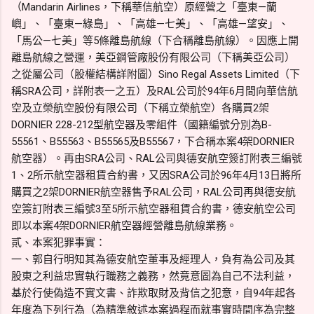
（Mandarin Airlines，下稱華信航空）原經營之「臺東—蘭
嶼」、「臺東—綠島」、「高雄—七美」、「高雄—望安」、
「馬公—七美」等5條離島航線（下合稱離島航線）。因應上開
離島航線之營運，美亞鋼管廠股份有限公司（下稱美亞公司）
之從屬公司（股權結構詳附圖）Sino Regal Assets Limited（下
稱SRA公司，詳附表一之五）及RAL公司於94年6月間向華信航
空及立榮航空股份有限公司（下稱立榮航空）各購買2架
DORNIER 228-212型航空器及零組件（國籍編號分別為B-
55561、B55563、B55565及B55567，下合稱本案4架DORNIER
航空器）。再由SRA公司、RAL公司與德安航空簽訂附表三編號
1、2所示航空器租賃合約書，又因SRA公司於96年4月13日將所
購買之2架DORNIER航空器售予RAL公司，RAL公司再與德安航
空簽訂附表三編號3至5所示航空器租賃合約書，德安航空公司
即以本案4架DORNIER航空器經營離島航線業務。
貳、本案犯罪事實：
一、郭自行明知其為德安航空董事及經理人，負有為公司及其
股東之利益忠實執行職務之義務，然竟意圖為自己不法利益，
基於行使偽造不實文書、詐欺取財及背信之犯意，自94年起各
年度為下列行為（為精準敘述本案過程而就事實時間序為完整