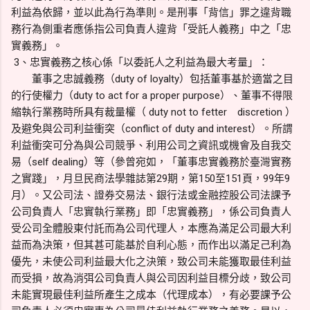
利益為依歸，並以此為行為準則。是刑事「背信」罪之違背職
務行為側重者應係指公司負責人違背「受託人義務」中之「忠
實義務」。
3、忠實義務之核心係「以委託人之利益為最大考量」：
董事之忠誠義務（duty of loyalty）包括董事基於適當之目
的行使權力（duty to act for a proper purpose）、董事不得限
縮執行業務時所具有裁量權（ duty not to fetter discretion ）
及避免與公司利益衝突（conflict of duty and interest）。所謂
利益衝突可分為與公司競爭、利用公司之資訊或機會及自我交
易（self dealing）等（參曾宛如，「董事忠實義務於臺灣實務
之實踐」，月旦民商法學雜誌第29期，第150至151頁，99年9
月）。又公司法、證券交易法、銀行法或金融控股公司法課予
公司負責人「忠實執行業務」即「忠實義務」，係公司負責人
受公司全體股東付託而為公司代理人，本應為滿足公司最大利
益而為決策，但其甚可能基於自利心態，而作出以滿足己利為
優先，未使公司利益最大化之決策，致公司未能獲取最佳利益
而受損，故為消弭公司負責人與公司因利益目標分歧，致公司
未能實現最佳利益所產生之成本（代理成本），有必要課予公