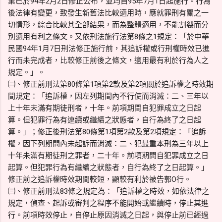
業已於94年2月2日修正公布，並均自95年7月1日起施行。行為
後法律有變更，致發生新舊法比較適用時，應就罪刑有關之一
切情形，綜合比較其全部結果，而為整體適用，不能割裂而分
別適用有利之條文。又依刑法施行法第8條之1規定：「於中華
民國94年1月7日刑法修正施行前，其追訴權或行刑權時效已進
行而未完成者，比較修正前後之條文，適用最有利於行為人之
規定。」。
㈡、修正前刑法第80條第1項第2款及第2項關於追訴權之時效期
間規定：「追訴權，因左列期間內不行使而消滅：二、三年以
上十年未滿有期徒刑者，十年。前項期間自犯罪成立之日起
算。但犯罪行為有連續或繼續之狀態者，自行為終了之日起
算。」；修正後刑法第80條第1項第2款及第2項規定：「追訴
權，因下列期間內未起訴而消滅：二、犯最重本刑為三年以上
十年未滿有期徒刑之罪者，二十年。前項期間自犯罪成立之日
起算。但犯罪行為有繼續之狀態者，自行為終了之日起算。」
修正前之追訴權時效期間較短，顯較有利於被告郭O行。
㈢、修正前刑法83條之規定為：「追訴權之時效，如依法律之
規定，偵查、起訴或審判之程序不能開始或繼續時，停止其進
行。前項時效停止，自停止原因消滅之日起，與停止前已經過