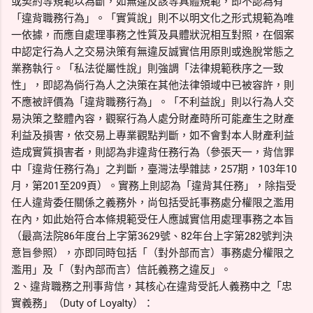
或契約等規範以為斷，如無違反該等具體規範，即不認為有
「違背職務行為」。「實質說」則不以明文化之形式規範為唯
一依據，而應自處理事務之性質及具體狀況相互對照，在個案
中認定行為人之交易決策有無違反誠實信用原則或逸脫常態之
業務執行。「私法從屬性說」則強調「法律規範秩序之一致
性」，即認為倘行為人之決策在其他法律領域中已被容許，則
不應被評價為「違背職務行為」。「不利益說」則以行為人交
易決策之整體內容，觀察行為人處分財產時所可能產生之財產
利益及損害，依交易上專業觀點判斷，如不會對本人財產利益
造成實質損害者，則認為非違背任務行為（參張天一，背信罪
中「違背任務行為」之判斷，臺灣法學雜誌，257期，103年10
月，第201至209頁）。實務上則認為「違背其任務」，除指受
任人違背委任關係之義務外，尚包括受託事務處分權限之濫用
在內，如此始符合本條規範受任人應誠實信用處理事務之本旨
（最高法院86年度台上字第3629號、82年台上字第282號判決
意旨參照），亦即同時包括「（對外部而言）事務處分權限之
濫用」及「（對內部而言）信託義務之違反」。
2、違背職務之刑事背信，其核心在違背受託人義務中之「忠
實義務」（Duty of Loyalty）：