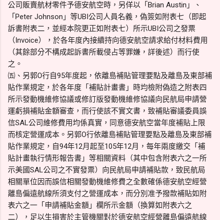
公司販賣航材零件予德安航空時，另佯以「Brian Austin」、
「Peter Johnson」等UBI公司人員名義，偽簽如附表七（即起
訴書附表二，並經本院更正如附表七）所示UBI公司之發票
（Invoice），於各年度內接續持向德安航空請求給付材料費用
（其餘部分不構成起訴書所載侵占等罪嫌，詳後述）而行使
之。
㈤、另郭O行自95年度起，依離島補貼管理要點及離島及東部補
貼作業規定，於各年度「補貼計畫書」時均檢附偽造之附表四
所示發動機維修協議或修訂版發動機維修協議向民航局申請營
運虧損補貼金額審查，而行使該不實文書，致補貼審議委員誤
信SAL公司維修費用均係真實，同意德安航空當年度補貼上限
而核定營運成本。另郭O行依離島補貼管理要點及離島及東部補
貼作業規定，自94年12月起至105年12月，每年兩度繳交「補
貼計畫執行情形報告書」等相關資料（其中包含附表六之一所
示美國SAL公司之不實發票）向民航局申請補貼款，致民航局
相關單位因而誤信相關發動機維修費之全數確係德安航空經營
離島偏遠航線所須支付之營運成本，而分別准予撥款補貼如附
表六之一「申請補貼金額」欄所示金額（換算如附表六之
二），足以生損害於主管機關對於德安航空經營離島偏遠航線