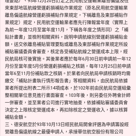
理要點）、95年12月20日訂定之民用航空運輸業離島偏遠及往
來東部地區航線營運虧損補貼作業規定（原名民用航空運輸業
離島偏遠航線營運虧損補貼作業規定，下稱離島及東部補貼作
業規定）規定，民用航空運輸業者應先行陳報當年度（實際上
為前一年度12月至當年度11月，下稱各年度之情形同）之「補
貼計畫書」並檢附相關資料，說明申請航線別營運虧損補貼金
額，送交依離島補貼管理要點或離島及東部補貼作業規定所設
補貼審議委員會審查，核定各受補貼航線之營運成本上限，經
民航局核可後實施。其後業者應於每年6月30日前申請前一年12
月份至當年度5月份營運虧損補貼之核銷，每年12月25日前申請
當年6至11月份補貼款之核銷。於業者向民航局申請核銷時均需
繳交「補貼計畫執行情形報告書」等相關資料，由民航局依據
業者所提出附表二所示14項成本，於102年前由民航局空運組彙
整相關單位意見進行書面審查。103年後，則另委任外聘會計師
一併審查，並至業者公司進行實地抽查，依據補貼審議委員會
決定之上限核定營運成本，再扣除核定之營運收入，據以核算
補貼金額。
三、德安航空於93年10月13日經民航局開會評選為申請籌設經
營離島偏遠航線之最優申請人，承接華信航空股份有限公司