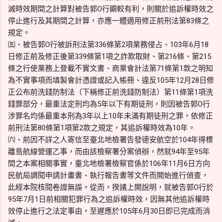
滅時效期間之計算對被告郭O行顯較有利，則關於追訴權時效之
停止進行及其期間之計算，亦應一體適用修正前刑法第83條之
規定。
㈤、被告郭O行被訴刑法第336條第2項業務侵占、103年6月18
日修正前及修正後第339條第1項之詐欺取財、第216條、第215
條之行使業務上登載不實文書、商業會計法第71條第1款之明知
為不實事項而填製會計憑證或記入帳冊、違反105年12月28日修
正公布前洗錢防制法（下稱修正前洗錢防制法）第11條第1項洗
錢罪部分，最重法定刑均為5年以下有期徒刑，則因被告郭O行
涉罪名均係最重本刑為3年以上10年未滿有期徒刑之罪，依修正
前刑法第80條第1項第2款之規定，其追訴權時效為10年。
㈥、前因不詳之人寄信至臺北地檢署告發德安航空於104年得標
離島航線營運乙事，而由該檢察署分案偵辦，然就94年至95年
間之本案相關事實，臺北地檢署檢察官係於106年11月6日方向
民航局調閱申請計畫書、執行報告書等文件而開始進行偵查，
此經本院核閱卷證無誤。從而，揆諸上開說明，就被告郭O行於
95年7月1日前相關犯罪行為之追訴權時效，因無其他追訴權時
效停止進行之法定事由，至遲應於105年6月30日即已完成而消