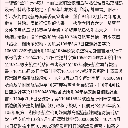
一編號9至12所示帳戶。而德安航空依離島補貼管理要點或離島
及東部補貼作業規定，自95年起於檢附「補貼計畫書」附表四
所示契約供民航局審議委員會審查，並自94年12月起每年兩度
繳交「補貼計畫執行情形報告書」，檢附含附表六之一發票等
文件予民航局以核算補貼金額，並經民航局依附表六之一「申
請補貼金額」欄所示款項給付款項予德安航空等情，有附表四
「證據」欄所示契約、民航局106年8月3日空運計密字第
1065017249號函所附104至105年德安航空補貼計畫書及執行情
形報告書、106年10月17日空運計字第1065021443號函所附95
至103年德安航空補貼計畫書及94至103年德安航空執行報告
書、107年5月22日空運計字第1075011479號函及所附申請籌設
經營離島偏遠航線須知、110年3月23日空運計字第1105006581
號函及所附民航局94至105年度審查會會議紀錄、110年4月12
日空運計字第1105004633號函及所附94年德安航空補貼計畫
書、110年7月5日空運計字第1105015842號函及所附申請離島
偏遠航線營運虧損補貼款行政程序說明、民航局公告94年度至
105年度第二期核予航空公司經營離島偏遠航線營運虧損補貼
款、德安航空107年8月15日德財檢字第0000000號、107年9月
14日德財檢字第1070002號函及所附原始憑證及傳票、扣案之