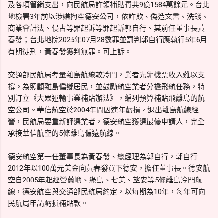
及各項管銷支出，向民航局詐領補貼費共9億1584萬餘元。台北
地檢署3年前以涉嫌掏空德安公司，依詐欺、偽造文書、洗錢、
商業會計法、侵占等罪起訴等罪起訴郭自行、其前任董事長黃
春發；台北地院2025年07月28數罪並罰判郭自行應執行5年6月
有期徒刑，黃春發獲判無罪。可上訴。
交通部民航局考量離島航線較冷門，業者光靠機票收入難以支
撐。為照顧離島偏鄉居民，並鼓勵航空業者分擔飛航任務，特
別訂立《大眾運輸事業補貼辦法》，編列預算補貼飛離島的航
空公司。華信航空於2004年間因連年虧損，退出離島航線經
營，民航局要重新評選業者，德安航空獲選最優申請人，完全
承接華信航空的5條離島偏遠航線。
德安航空第一任董事長為黃春發、總經理為郭自行，郭自行
2012年以100萬元美金向黃春發買下德安，擔任董事長。德安航
空自2005年起經營蘭嶼、綠島、七美、望安等5條離島冷門航
線，德安航空與交通部民航局約定，以每期為10年，每年可向
民航局申請虧損補貼款。