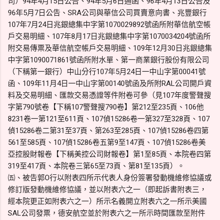
司）94年4月15日公告、94年5月6日通函、96年4月13日公告及
96年5月7日公告、SRA公司與華信公司買賣意向書、兆豐銀行
107年7月24日兆銀總集中字第1070029892號函所附華信航空帳
戶交易明細、107年8月17日兆銀總集中字第1070034204號函所
附交易傳票及華信航空帳戶交易明細、109年12月30日兆銀總集
中字第1090071861號函所附水單、第一商業銀行股份有限公司
（下稱第一銀行）中山分行107年5月24日一中山字第00041號
函、109年11月4日一中山字第00140號函及所附RAL公司開戶資
料及交易明細、匯款交易憑證等件附卷可參（見107年度警聲搜
字第790號卷【下稱107警聲搜790卷】第212至235頁、106他
8231卷一第121至611頁、107偵15286卷一第327至328頁、107
偵15286卷二第31至37頁、第263至285頁、107偵15286卷四第
561至585頁、107偵15286卷五第9至147頁、107偵15286卷美
亞控股財報卷【下稱美控公司財報卷】第1至85頁、本院卷四第
319至417頁、本院卷三第65至73頁、第81至135頁）。
㈤、被告郭O行以附表四所示代表人身份簽署發動機維修協議或
修訂版發動機維修協議，並以附表六之一（即起訴書附表三，
經本院更正如附表六之一）所示名義開立附表六之一所示美國
SAL公司發票，德安航空並於附表六之一所示時間匯款至附件