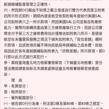
虧損撥補監督管理之正確性。
㈥、然因郭O行藉由不知情之戴立俊或自行雙方代表而簽立附表
四所示形式契約，期間內德安航空依契約每年度給付美國SAL
公司如附表六之一所示款項，然因美國SAL公司並無自有維修
能力，實際均係轉而委由第三方維修廠執行工作，而該公司實
際支付予第三方之維修費用估計僅推估如附表八所示，是德安
航空在未獲實質服務之情況下損失如附表九「背信差額」欄所
示款項，且該款項亦屬不得向民航局申請補貼之成本費，民航
局因此於各年度超額補貼如附表九「詐欺差額」所示款項，郭O
行即以此方式遂行其犯行。
參、案經臺灣臺北地方檢察署檢察官（下稱臺北地檢署）簽分
暨法務部調查局新北市調查處移送臺北地檢署檢察官偵查起
訴。
理 由
甲、有罪部分：
壹、程序部分：
一、審判範圍部分：
㈠、被告郭O行行為後，刑法第2條及第80條、第83條之規定，