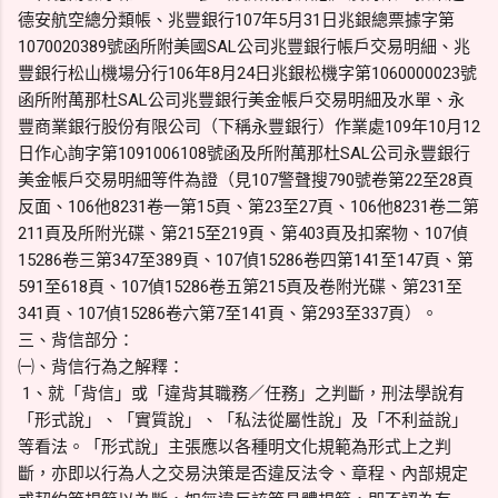
德安航空總分類帳、兆豐銀行107年5月31日兆銀總票據字第
1070020389號函所附美國SAL公司兆豐銀行帳戶交易明細、兆
豐銀行松山機場分行106年8月24日兆銀松機字第1060000023號
函所附萬那杜SAL公司兆豐銀行美金帳戶交易明細及水單、永
豐商業銀行股份有限公司（下稱永豐銀行）作業處109年10月12
日作心詢字第1091006108號函及所附萬那杜SAL公司永豐銀行
美金帳戶交易明細等件為證（見107警聲搜790號卷第22至28頁
反面、106他8231卷一第15頁、第23至27頁、106他8231卷二第
211頁及所附光碟、第215至219頁、第403頁及扣案物、107偵
15286卷三第347至389頁、107偵15286卷四第141至147頁、第
591至618頁、107偵15286卷五第215頁及卷附光碟、第231至
341頁、107偵15286卷六第7至141頁、第293至337頁）。
三、背信部分：
㈠、背信行為之解釋：
1、就「背信」或「違背其職務／任務」之判斷，刑法學說有
「形式說」、「實質說」、「私法從屬性說」及「不利益說」
等看法。「形式說」主張應以各種明文化規範為形式上之判
斷，亦即以行為人之交易決策是否違反法令、章程、內部規定