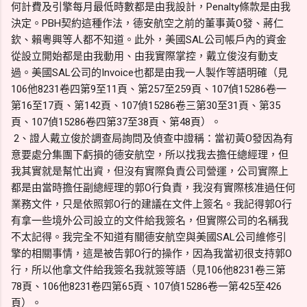
何計費及引擎每月最低時數都是由我設計，Penalty條款是由我
決定。PBH契約這種作法，德安航空之前的董事黃O發、蔣仁
欽、賴粵興等人都不知道。此外，美國SAL公司帳戶內的資金
從設立開始都是由我動用、由我實際掌控，戴立俊沒有動支
過。美國SAL公司的Invoice也都是由我一人製作等語明確（見
106他8231卷四第9至11頁、第257至259頁、107偵15286卷一
第16至17頁、第142頁、107偵15286卷三第30至31頁、第35
頁、107偵15286卷四第37至38頁、第48頁）。
2、證人戴立俊於調查局詢問及偵查中證稱：當初黃O發因為有
意要處分集團下虧損的德安航空，所以找我去擔任總經理，但
我其實就是幫忙出資，但沒有實際負責公司營運，公司實際上
都是由當時擔任副總經理的郭O行負責，我沒有實際核准過任何
業務文件，只是依照郭O行的建議在文件上簽名。我記得郭O行
有拿一些境外公司設立的文件給我簽名，但實際公司的名稱我
不太記得。我完全不知道有關德安航空與美國SAL公司維修引
擎的相關事情，這是被告郭O行的操作，因為我當初很支持郭O
行，所以他拿文件給我簽名我就簽等語（見106他8231卷三第
78頁、106他8231卷四第65頁、107偵15286卷一第425至426
頁）。