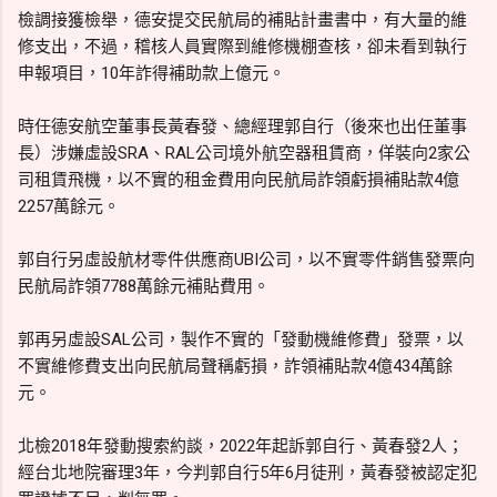
檢調接獲檢舉，德安提交民航局的補貼計畫書中，有大量的維
修支出，不過，稽核人員實際到維修機棚查核，卻未看到執行
申報項目，10年詐得補助款上億元。
時任德安航空董事長黃春發、總經理郭自行（後來也出任董事
長）涉嫌虛設SRA、RAL公司境外航空器租賃商，佯裝向2家公
司租賃飛機，以不實的租金費用向民航局詐領虧損補貼款4億
2257萬餘元。
郭自行另虛設航材零件供應商UBI公司，以不實零件銷售發票向
民航局詐領7788萬餘元補貼費用。
郭再另虛設SAL公司，製作不實的「發動機維修費」發票，以
不實維修費支出向民航局聲稱虧損，詐領補貼款4億434萬餘
元。
北檢2018年發動搜索約談，2022年起訴郭自行、黃春發2人；
經台北地院審理3年，今判郭自行5年6月徒刑，黃春發被認定犯