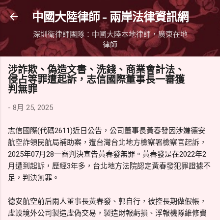
跳到主要內容
中國大陸律師 - 兩岸法律資訊網
深圳衛律師團隊：中國大陸本地律師，廣東在地
律師
涉詐欺、偽造文書、洗錢、商業會計法、
侵占等罪遭起訴，志信國際董事長一審獲
判無罪
-
8月 25, 2025
志信國際(代碼2611)近日公告，公司董事長黃春發因涉嫌德安
航空詐領民航局補助案，遭台灣台北地方檢察署檢察官起訴，
2025年07月28一審判決宣告黃春發無罪。黃春發是在2022年2
月遭到起訴，歷經3年多，台北地方法院認定黃春發犯罪證據不
足，判決無罪。
德安航空前后兩人董事長黃春發、郭自行，被控長期做假帳，
虛設境外公司製造虛偽交易，製造財報虧損、浮報機隊維修費