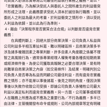
司負責人必須忠實專為公司最佳利益執行業務之義務。是以，
「忠實義務」乃為解決受託人與委託人之間所產生的利益衝突
所形成之法理，此義務要求受託人須本於誠信執行職務，並以
委託人之利益為最大的考量，於利益衝突之情形中，須以受託
人利益為依歸，並以此為行為準則。
4、藉由「決策程序是否實質合法合規」以判斷是否違背忠實
義務：
在具體判斷上，因絕大部分商業決策，公司負責人私益與
公司利益多半相互牽扯糾葛、難以明確區辨，且商業決策多半
涉及諸多複雜因素之專業判斷，許多自素人角度觀之係屬不理
智之高風險行為，通常係專業經理人權衡考量各種長短期商業
或經濟條件後，為使公司獲取高報酬之必要合理決策，是有時
尚難單自商業決策之內容（如交易條件）及結果，明確判別公
司負責人是否專為私益而罔顧公司最佳利益，而有違背忠實義
務之情形；亦不能單以事後諸葛、後見之明的角度，僅因決策
事後以失敗作收致公司受損，即論公司負責人係犧牲公司最大
利益以滿足私利而違背忠實義務。另一方面，公司董事或經理
人在職務上所應為或不應為之重要行為／不行為義務，多半已
由法律、主管機關發布命令或規則、公司內部規章等定有明確