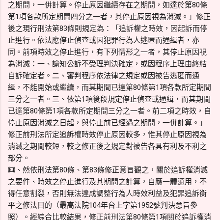
之期間，一併計算。停止原因繼續存在之期間，如達於第80條
第1項各款所定期間四分之一者，其停止原因視為消滅。」修正
後之現行刑法第83條則規定為：「追訴權之時效，因起訴而停
止進行。依法應停止偵查或因犯罪行為人逃匿而通緝者，亦
同。前項時效之停止進行，有下列情形之一者，其停止原因視
為消滅：一、諭知公訴不受理判決確定，或因程序上理由終結
自訴確定者。二、審判程序依法律之規定或因被告逃匿而通
緝，不能開始或繼續，而其期間已達第80條第1項各款所定期間
三分之一者。三、依第1項後段規定停止偵查或通緝，而其期間
已達第80條第1項各款所定期間三分之一者。前二項之時效，自
停止原因消滅之日起，與停止前已經過之期間，一併計算。」
修正前刑法所定追訴權時效停止原因較多，惟其停止原因視為
消滅之期間較短，較之修正後之規定對被告各具有利及不利之
部分。
㈣、然依刑法第80條、第83條修正意旨觀之，關於追訴權消滅
之要件、時效之停止進行及其期間之計算，自應一體適用，不
得任意割裂，否則無法達成調整行為人時效利益及犯罪追訴衡
平之修法目的（最高法院104年台上字第1952號判決意旨參
照）。經綜合比較結果，修正前刑法第80條第1項關於追訴權消