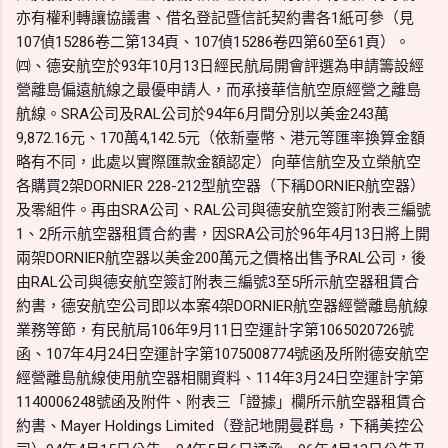
亦有權利轉讓協議書、借名登記暨信託契約書各1紙可參（見
107偵15286卷二第134頁、107偵15286卷四第60至61頁）。
㈣、德安航空於93年10月13日經民航局開會評選為申請籌設經
營離島偏遠航線之最優申請人，而承接華信航空原經營之離島
航線。SRA公司及RAL公司於94年6月間分別以美金243萬
9,872.16元、170萬4,142.5元（依新臺幣、港元等匯率換算金額
略有不同，此處以實際匯款金額認定）向華信航空及立榮航空
各購買2架DORNIER 228-212型航空器（下稱DORNIER航空器）
及零組件。再由SRA公司、RAL公司與德安航空簽訂附表三編號
1、2所示航空器租賃合約書，因SRA公司於96年4月13日將上開
兩架DORNIER航空器以美金200萬元之價格出售予RAL公司，後
由RAL公司與德安航空簽訂附表三編號3至5所示航空器租賃合
約書，德安航空公司即以本案4架DORNIER航空器經營離島航線
業務等節，有民航局106年9月11日空運計字第1065020726號
函、107年4月24日空運計字第1075008774號函及所附德安航空
經營離島航線使用航空器相關資料、114年3月24日空運計字第
1140006248號函及附件、附表三「證據」欄所示航空器租賃合
約書、Mayer Holdings Limited（登記地開曼群島，下稱美控公