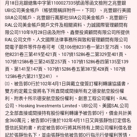
月18日兆銀總集中字第1100027335號函等函文檢附之兆豐銀
UBI公司美金帳戶（帳號簡稱詳附件一，下同）、兆豐銀行美國
SRA公司帳戶、兆豐銀行萬那杜SRA公司美金帳戶、兆豐銀行
RAL公司美金帳戶開戶文件及相關資料、力誠國際管理顧問有
限公司110年9月28日函及附件、鑫譽投資顧問有限公司所提供
RAL公司文件、人文國際法律事務所與致和管理顧問有限公司
間電子郵件等件存卷可考（見106他8231卷一第21至75頁、106
他8231卷三第419至421頁、107偵15286卷二第329至401頁、
107偵12586卷三第245至257頁、107偵15286卷四第135至139
頁、第141至147頁、107偵15286卷五第387至428頁、107偵
12586卷六第211至241）。
㈢、被告郭O行於102年4月1日與戴立俊簽訂權利轉讓協議書，
雙方約定戴立俊將名下所直間或間接所有之德安航空股份權
利、附表十所示德安航空股份權利、創意工程公司權利、RAL
公司、Hosking Investments Limited、UBI公司、美國SAL公司
之全部直接或間接持有股份權利轉讓予被告郭O行，價金共計美
金360萬元；被告郭O行後於102年4月11日又與張靜怡訂定借名
暨信託契約書，約定被告郭O行將其所持有上開公司權利借名登
記於張靜怡名下，並由張靜怡依被告郭O行指示行使權利等情，