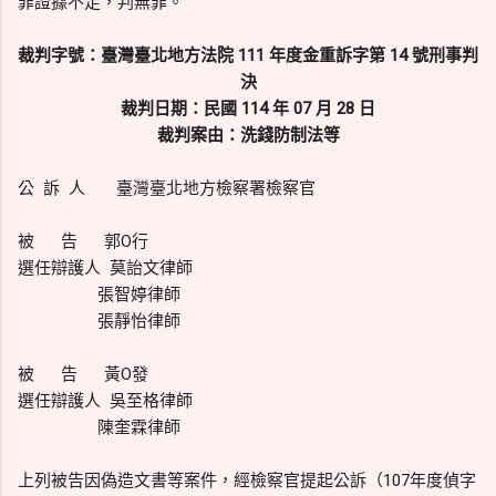
罪證據不足，判無罪。
裁判字號：臺灣臺北地方法院 111 年度金重訴字第 14 號刑事判
決
裁判日期：民國 114 年 07 月 28 日
裁判案由：洗錢防制法等
公 訴 人 臺灣臺北地方檢察署檢察官
被 告 郭O行
選任辯護人 莫詒文律師
張智婷律師
張靜怡律師
被 告 黃O發
選任辯護人 吳至格律師
陳奎霖律師
上列被告因偽造文書等案件，經檢察官提起公訴（107年度偵字