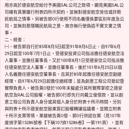
用亦高於德安航空給付予美國SAL公司之款項，顯見美國SAL公
司確有真實履行附表四所示契約，並無對德安航空背信或詐欺
民航局之情事。另被告郭O行使用不同名義僅係要區別年度及公
司，並無刻意隱瞞民航局之意，故亦無行使偽造不實文書之情
事。
二、經查：
㈠、被告郭自行於85年8月5日起至91年8月6日止、自97年6月
29日起至100年7月1日止，受德安投資公司指派擔任德安航空法
人董事，並擔任董事長，又於100年8月1日受德安信公司指派擔
任德安航空法人董事，並擔任董事長，後於101年6月25日以個
人名義擔任德安航空董事長，且其於85年起擔任德安航空副總
經理，自97年6月29日起擔任總經理；並為創意工程公司登記暨
實際負責人。被告黃O發於100年末擬處分其所實際掌控之德安
航空及RAL公司股權，被告郭O行即先行向戴立俊借款，並以創
意工程公司負責人身分或其個人身分於附表十所示時間，分別
與附表十所示德安航空股東簽訂股權轉讓協議書，並開立附表
十所示支票等情，業據被告黃O發、郭O行供認在案（見107年
度偵字第15286號卷【下稱107偵15286卷】一第191頁），並有