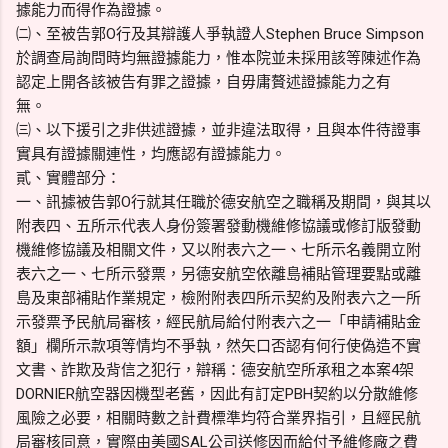
據能力而得作為證據。
㈡、至被告郭O行及其辯護人爭執證人Stephen Bruce Simpson
於調查局詢問時均無證據能力，惟本院並未採用該等陳述作為
認定上開各該被告有罪之證據，自毋庸贅述證據能力之有
無。
㈢、以下援引之非供述證據，並非違法取得，且與本件待證事
實具有證據關連性，均應認有證據能力。
貳、實體部分：
一、訊據被告郭O行就其任職於德安航空之職稱及期間，與其以
附表四、五所示代表人身份簽署發動機維修協議或修訂版發動
機維修協議及相關文件，又以附表六之一、七所示名義開立附
表六之一、七所示發票，另德安航空依離島補貼管理要點或離
島及東部補貼作業規定，檢附附表四所示契約及附表六之一所
示發票予民航局審核，經民航局給付附表六之一「申請補貼金
額」欄所示款項等情均不爭執，然矢口否認有何行使偽造不實
文書、詐欺及背信之犯行，辯稱：德安航空所承租之本案4架
DORNIER航空器因機型老舊，因此有訂定PBH契約以分散維修
風險之必要，相關時數之計費標準均符合業界指引，且經民航
局審核同意，實際由美國SAL公司送修因而給付予維修廠之費