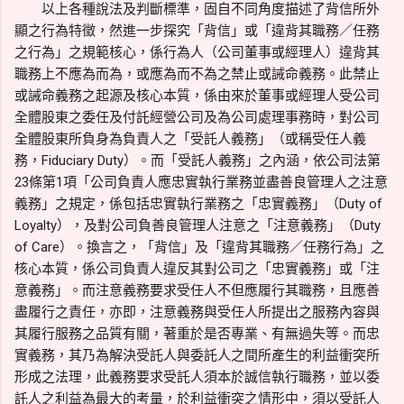
以上各種說法及判斷標準，固自不同角度描述了背信所外
顯之行為特徵，然進一步探究「背信」或「違背其職務／任務
之行為」之規範核心，係行為人（公司董事或經理人）違背其
職務上不應為而為，或應為而不為之禁止或誡命義務。此禁止
或誡命義務之起源及核心本質，係由來於董事或經理人受公司
全體股東之委任及付託經營公司及為公司處理事務時，對公司
全體股東所負身為負責人之「受託人義務」（或稱受任人義
務，Fiduciary Duty）。而「受託人義務」之內涵，依公司法第
23條第1項「公司負責人應忠實執行業務並盡善良管理人之注意
義務」之規定，係包括忠實執行業務之「忠實義務」（Duty of
Loyalty），及對公司負善良管理人注意之「注意義務」（Duty
of Care）。換言之，「背信」及「違背其職務／任務行為」之
核心本質，係公司負責人違反其對公司之「忠實義務」或「注
意義務」。而注意義務要求受任人不但應履行其職務，且應善
盡履行之責任，亦即，注意義務與受任人所提出之服務內容與
其履行服務之品質有關，著重於是否專業、有無過失等。而忠
實義務，其乃為解決受託人與委託人之間所產生的利益衝突所
形成之法理，此義務要求受託人須本於誠信執行職務，並以委
託人之利益為最大的考量，於利益衝突之情形中，須以受託人