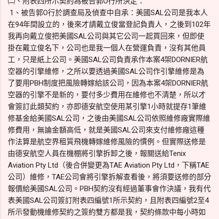
㈡、附表四所示契約為被告郭O行所決定：
1、被告郭O行於調查局及偵查中自承：美國SAL公司是我本人
在94年間設立的，後來才請戴立俊當登記負責人，之後到102年
我再向戴立俊把美國SAL公司與其它公司一起買回來，但即使
掛在戴立俊名下，公司也是我一個人在營運負責，沒有其他員
工，只是紙上公司。美國SAL公司負責承作本案4架DORNIER航
空器的引擎維修，之所以要透過美國SAL公司作引擎維修是為
了要用PBH制度把風險轉嫁給該公司，因為本案4架DORNIER航
空器的引擎不是新的，要付多少費用在維修也不清楚，所以才
會簽訂此類契約，亦即德安航空使用某引擎1小時就提存1筆維
修基金給美國SAL公司，之後由美國SAL公司依照維修廠實際維
修費用，無論金額高低，就是美國SAL公司來支付維修廠這種
作法算是航空界租質飛機轉嫁維修風險的慣例。但實際送修是
由德安航空人員在機棚將引擎拆卸之後，報關送給Tenix
Aviation Pty Ltd（後合併變更為TAE Aviation Pty Ltd，下稱TAE
公司）維修，TAE公司會將引擎拆解查看後，將須要送修的部分
報價給美國SAL公司。PBH契約沒有經過董事會作決議，我有代
表美國SAL公司簽訂附表四編號1所示契約，且附表四編號2至4
所示發動機維修契約之簽約雙方都是我，契約條款中每小時如